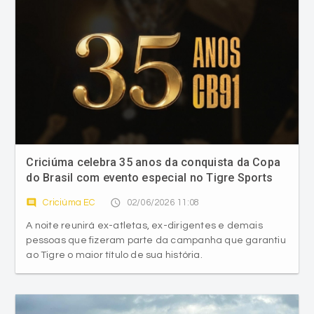
Criciúma celebra 35 anos da conquista da Copa
do Brasil com evento especial no Tigre Sports
Bar
comment
access_time
Criciúma EC
02/06/2026 11:08
A noite reunirá ex-atletas, ex-dirigentes e demais
pessoas que fizeram parte da campanha que garantiu
ao Tigre o maior título de sua história.