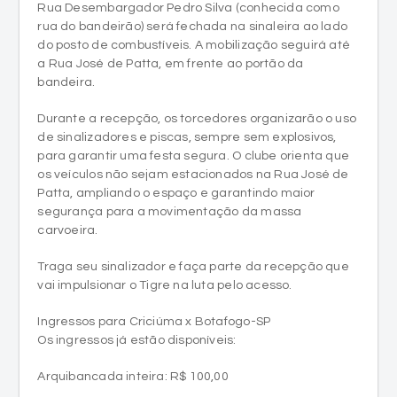
a Rua José de Patta, em frente ao portão da
bandeira.
Durante a recepção, os torcedores organizarão o uso
de sinalizadores e piscas, sempre sem explosivos,
para garantir uma festa segura. O clube orienta que
os veículos não sejam estacionados na Rua José de
Patta, ampliando o espaço e garantindo maior
segurança para a movimentação da massa
carvoeira.
Traga seu sinalizador e faça parte da recepção que
vai impulsionar o Tigre na luta pelo acesso.
Ingressos para Criciúma x Botafogo-SP
Os ingressos já estão disponíveis:
Arquibancada inteira: R$ 100,00
Meia-entrada: R$ 50,00 (válida para estudantes,
pessoas com deficiência, idosos acima de 60 anos e
outros, mediante comprovação conforme a