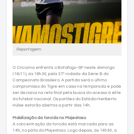
Reportagem:
O Criciúma enfrenta o Botafogo-SP neste domingo
(16/11), às 16h30, pela 37ª rodada da Série B do
Campeonato Brasileiro. A partida será o último
compromisso do Tigre em casa na temporada e pode
ser decisiva na reta final pela busca do acesso à elite
do futebol nacional. Os portões do Estádio Heriberto
Hülse estarão abertos a partir das 14h.
Mobilização da torcida no Majestoso
A concentração da torcida está marcada para as
14h, no pátio do Majestoso. Logo depois, às 14h30, a
Rua Desembargador Pedro Silva (conhecida como
rua do bandeirão) será fechada na sinaleira ao lado
do posto de combustíveis. A mobilização seguirá até