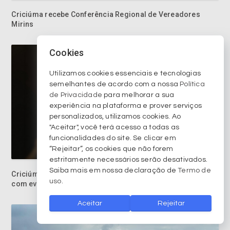
Cookies
Utilizamos cookies essenciais e tecnologias
semelhantes de acordo com a nossa
Política
de Privacidade
para melhorar a sua
experiência na plataforma e prover serviços
personalizados, utilizamos cookies. Ao
"Aceitar", você terá acesso a todas as
funcionalidades do site. Se clicar em
Criciúma celebra 35 anos da conquista da Copa do Brasil
“Rejeitar”, os cookies que não forem
com evento especial no Tigre Sports Bar
estritamente necessários serão desativados.
Saiba mais em nossa declaração de
Termo de
uso
.
Aceitar
Rejeitar