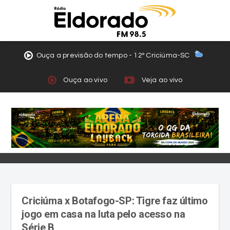
Ouça a previsão do tempo - 12º Criciúma-SC
Ouça ao vivo
Veja ao vivo
Criciúma x Botafogo-SP: Tigre faz último
jogo em casa na luta pelo acesso na
Série B
Mobilização da torcida no Majestoso