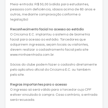
legislação)
Reconhecimento facial no acesso ao estádio
O Criciúma E.C. implantou o sistema de biometria
facial para acesso ao estádio. Torcedores que
adquirirem ingressos, sejam locais ou visitantes,
devem realizar o cadastramento facial pelo site
www.minhaentrada.com.br.
Sócios do clube podem fazer o cadastro diretamente
pelo aplicativo oficial do Criciúma E.C. ou também
pelo site.
Regras importantes para o acesso
O ingresso só será válido para o torcedor cujo CPF
estiver vinculado à compra. Caso contrário, a entrada
será recusada.
A biometria facial não é autorizada para menores de
16 anos, que terão acesso via QR Code.