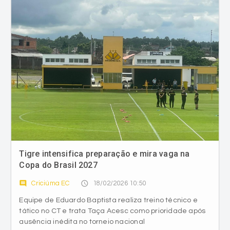
Tigre intensifica preparação e mira vaga na
Copa do Brasil 2027
comment
access_time
Criciúma EC
18/02/2026 10:50
Equipe de Eduardo Baptista realiza treino técnico e
tático no CT e trata Taça Acesc como prioridade após
ausência inédita no torneio nacional