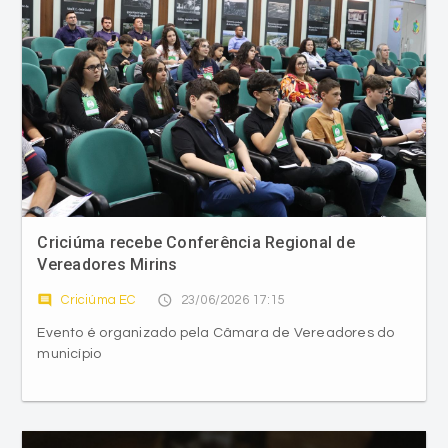
Criciúma recebe Conferência Regional de
Vereadores Mirins
comment
access_time
Criciúma EC
23/06/2026 17:15
Evento é organizado pela Câmara de Vereadores do
município