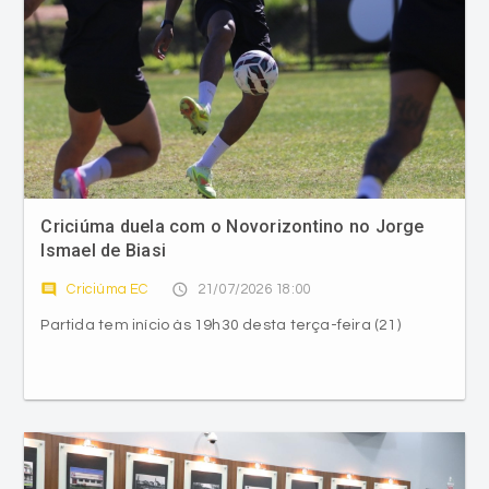
Criciúma duela com o Novorizontino no Jorge
Ismael de Biasi
comment
access_time
Criciúma EC
21/07/2026 18:00
Partida tem início às 19h30 desta terça-feira (21)