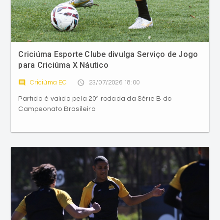
Criciúma Esporte Clube divulga Serviço de Jogo
para Criciúma X Náutico
comment
access_time
Criciúma EC
23/07/2026 18:00
Partida é valida pela 20ª rodada da Série B do
Campeonato Brasileiro