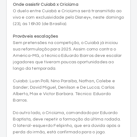
(23), às 16h30 (de Brasília).
Prováveis escalações
Sem pretensões na competição, o Cuiabá já iniciou
sua reformulação para 2025. Assim como contra o
América-MG, o técnico Eduardo Barros deve escalar
jogadores que tiveram poucas oportunidades ao
longo da temporada.
Cuiabá: Luan Polli; Nino Paraíba, Nathan, Calebe e
Sander; David Miguel, Denilson e De Lucca; Carlos
Alberto, Max e Victor Barbara. Técnico: Eduardo
Barros.
Do outro lado, o Criciúma, comandado por Eduardo
Baptista, deve repetir a formação da última rodada.
O lateral-esquerdo Felipinho, que era dúvida após a
perda do irmão, está confirmado para o jogo.
Criciúma: Alisson; Jonathan, Rodrigo e Luciano
Castán; Marcinho, Léo Naldi, Gui Lobo, Jonathan