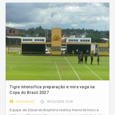
Tigre intensifica preparação e mira vaga na
Copa do Brasil 2027
comment
access_time
Criciúma EC
18/02/2026 10:50
Equipe de Eduardo Baptista realiza treino técnico e
tático no CT e trata Taça Acesc como prioridade após
ausência inédita no torneio nacional