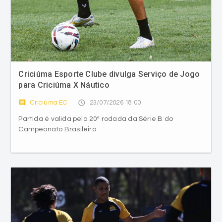
Criciúma Esporte Clube divulga Serviço de Jogo
para Criciúma X Náutico
comment
access_time
Criciúma EC
23/07/2026 18:00
Partida é valida pela 20ª rodada da Série B do
Campeonato Brasileiro