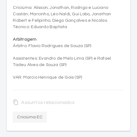
Robert e Felipinho; Diego Gonçalves e Nicolas.
Técnico: Eduardo Baptista.
Arbitragem
Árbitro: Flavio Rodrigues de Souza (SP)
Assistentes: Evandro de Melo Lima (SP) e Rafael
Tadeu Alves de Souza (SP)
VAR: Marcio Henrique de Gois (SP)
content_copy
Assuntos relacionados
Criciúma EC
Mais notícias de Criciúma EC