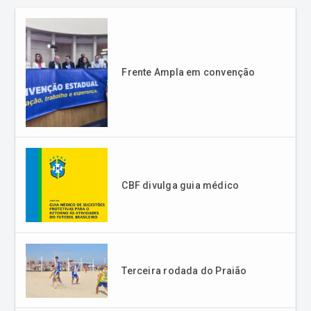
Frente Ampla em convenção
CBF divulga guia médico
Terceira rodada do Praião
Caravaggio se reapresenta
após vitória na estreia da Série