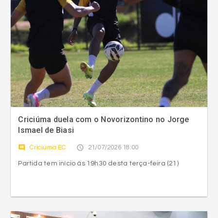
Criciúma duela com o Novorizontino no Jorge
Ismael de Biasi
comment
access_time
Criciúma EC
21/07/2026 18:00
Partida tem início às 19h30 desta terça-feira (21)