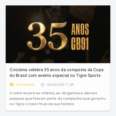
Criciúma celebra 35 anos da conquista da Copa
do Brasil com evento especial no Tigre Sports
Bar
comment
access_time
Criciúma EC
02/06/2026 11:08
A noite reunirá ex-atletas, ex-dirigentes e demais
pessoas que fizeram parte da campanha que garantiu
ao Tigre o maior título de sua história.