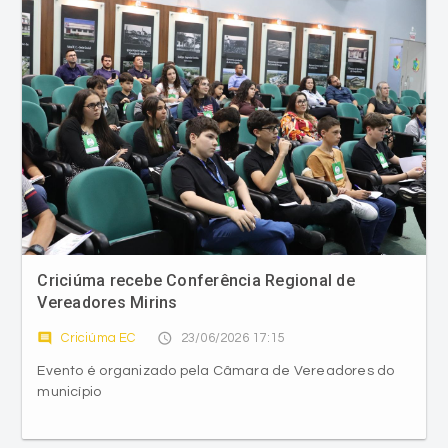
Criciúma recebe Conferência Regional de
Vereadores Mirins
comment
access_time
Criciúma EC
23/06/2026 17:15
Evento é organizado pela Câmara de Vereadores do
município