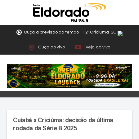
Ouça a previsão do tempo - 12º Criciúma-SC
Ouça ao vivo
Veja ao vivo
Cuiabá x Criciúma: decisão da última
rodada da Série B 2025
Para garantir o acesso sem depender de outros
resultados, o Criciúma precisa vencer