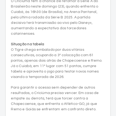
pela última rodada da Série B 2025. A partida
decisiva terá transmissão ao vivo pelo Disney+,
aumentando a expectativa dos torcedores
catarinenses.
Situação na tabela
O Tigre chega embalado por duas vitórias
consecutivas, ocupando a 3ª colocação com 61
pontos, apenas dois atrás de Chapecoense e Remo.
Já o Cuiabá, em 11º lugar com 51 pontos, cumpre
tabela e aproveita o jogo para testar novos nomes
visando a temporada de 2026.
Para garantir o acesso sem depender de outros
resultados, o Criciúma precisa vencer. Em caso de
empate ou derrota, terá que torcer contra a
Chapecoense, que enfrenta o Atlético-GO, já que
Remo e Goiás se enfrentam em confronto direto.
Onde assistir Cuiabá x Criciúma
O duelo entre Cuiabá e Criciúma será transmitido ao
vivo e com exclusividade pelo Disney+, neste domingo