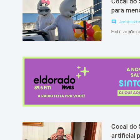
Cocal do 
para men
comment
Jornalism
Mobilização s
Cocal do S
artificial