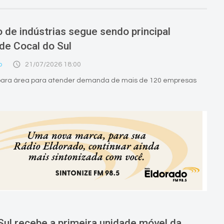
o de indústrias segue sendo principal
 de Cocal do Sul
access_time
o
21/07/2026 18:00
epara área para atender demanda de mais de 120 empresas
Sul recebe a primeira unidade móvel da