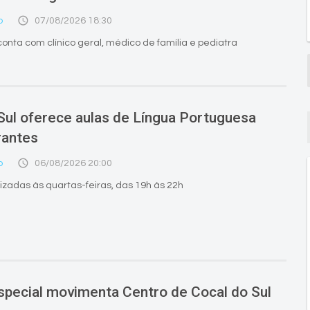
access_time
o
07/08/2026 18:30
nta com clínico geral, médico de família e pediatra
Sul oferece aulas de Língua Portuguesa
rantes
access_time
o
06/08/2026 20:00
lizadas às quartas-feiras, das 19h às 22h
pecial movimenta Centro de Cocal do Sul