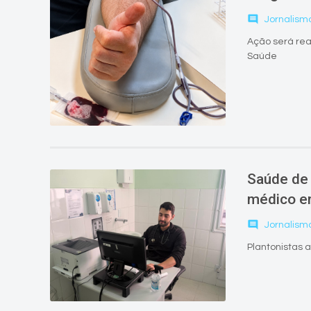
comment
Jornalism
Ação será rea
Saúde
Saúde de 
médico e
comment
Jornalism
Plantonistas 