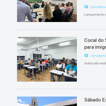
comment
Jornalism
Lançamento co
Cocal do 
para imig
comment
Jornalism
Aulas são rea
Sábado Es