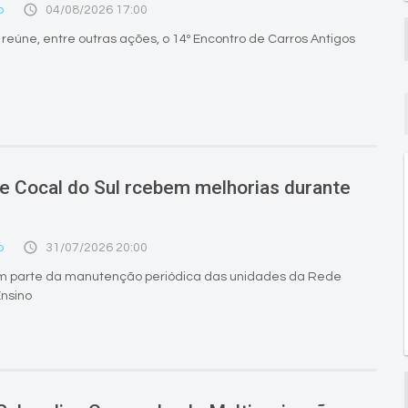
access_time
o
04/08/2026 17:00
eúne, entre outras ações, o 14º Encontro de Carros Antigos
e Cocal do Sul rcebem melhorias durante
access_time
o
31/07/2026 20:00
em parte da manutenção periódica das unidades da Rede
Ensino