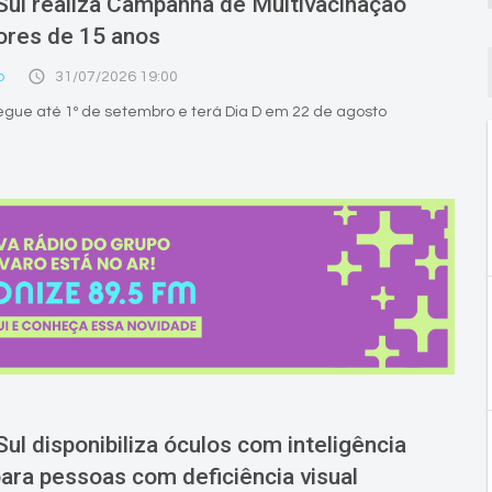
Sul realiza Campanha de Multivacinação
ores de 15 anos
access_time
o
31/07/2026 19:00
egue até 1º de setembro e terá Dia D em 22 de agosto
ul disponibiliza óculos com inteligência
 para pessoas com deficiência visual