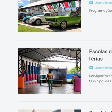
comment
Jornalism
Programação r
Escolas d
férias
comment
Jornalism
Serviços faz
Municipal de 