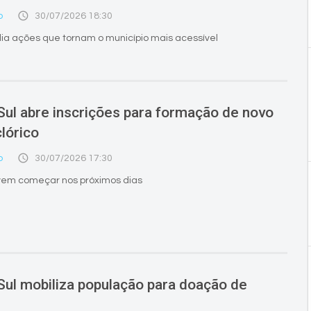
access_time
o
30/07/2026 18:30
plia ações que tornam o município mais acessível
Sul abre inscrições para formação de novo
clórico
access_time
o
30/07/2026 17:30
vem começar nos próximos dias
Sul mobiliza população para doação de