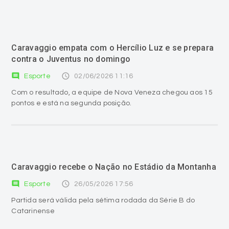
Caravaggio empata com o Hercílio Luz e se prepara
contra o Juventus no domingo
comment
access_time
Esporte
02/06/2026 11:16
Com o resultado, a equipe de Nova Veneza chegou aos 15
pontos e está na segunda posição.
Caravaggio recebe o Nação no Estádio da Montanha
comment
access_time
Esporte
26/05/2026 17:56
Partida será válida pela sétima rodada da Série B do
Catarinense