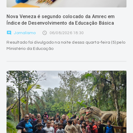
Nova Veneza é segundo colocado da Amrec em
Índice de Desenvolvimento da Educação Básica
comment
access_time
Jornalismo
06/08/2026 18:30
Resultado foi divulgado na noite dessa quarta-feira (5) pelo
Ministério da Educação