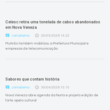
Celesc retira uma tonelada de cabos abandonados
em Nova Veneza
comment
access_time
Jornalismo
20/05/2026 14:22
Mutirão também mobilizou a Prefeitura Municipal e
empresas de telecomunicação
Sabores que contam história
comment
access_time
Jornalismo
30/04/2026 10:10
Nova Veneza abre agenda da festa e projeta edição de
forte apelo cultural