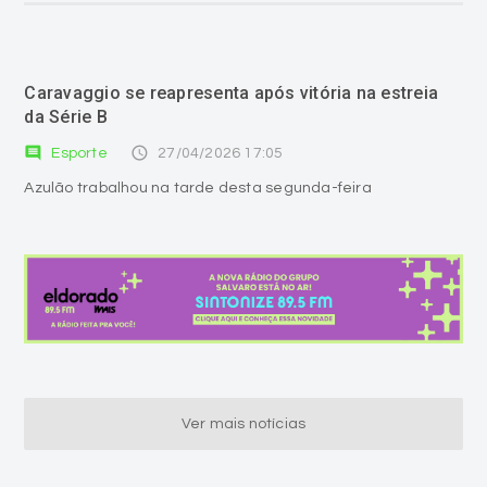
Caravaggio se reapresenta após vitória na estreia
da Série B
comment
access_time
Esporte
27/04/2026 17:05
Azulão trabalhou na tarde desta segunda-feira
Ver mais notícias