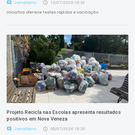
comment
access_time
Jornalismo
13/07/2026 18:30
Iniciativa oferece testes rápidos e vacinação
Projeto Recicla nas Escolas apresenta resultados
positivos em Nova Veneza
comment
access_time
Jornalismo
08/07/2026 18:30