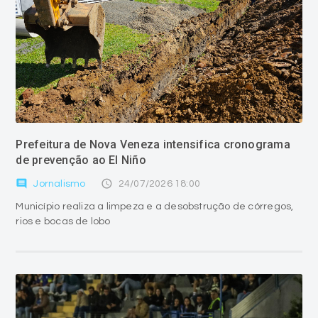
Prefeitura de Nova Veneza intensifica cronograma
de prevenção ao El Niño
comment
access_time
Jornalismo
24/07/2026 18:00
Município realiza a limpeza e a desobstrução de córregos,
rios e bocas de lobo