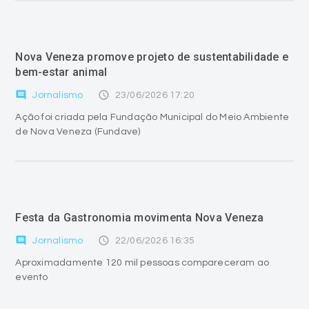
Nova Veneza promove projeto de sustentabilidade e
bem-estar animal
comment
access_time
Jornalismo
23/06/2026 17:20
Ação foi criada pela Fundação Municipal do Meio Ambiente
de Nova Veneza (Fundave)
Festa da Gastronomia movimenta Nova Veneza
comment
access_time
Jornalismo
22/06/2026 16:35
Aproximadamente 120 mil pessoas compareceram ao
evento