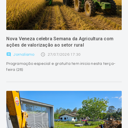
Nova Veneza celebra Semana da Agricultura com
ações de valorização ao setor rural
comment
access_time
Jornalismo
27/07/2026 17:30
Programação especial e gratuita tem início nesta terça-
feira (28)