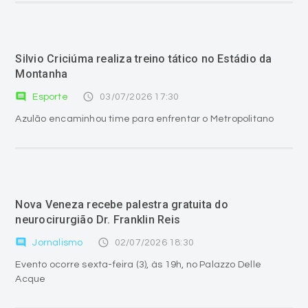
Silvio Criciúma realiza treino tático no Estádio da
Montanha
comment
access_time
Esporte
03/07/2026 17:30
Azulão encaminhou time para enfrentar o Metropolitano
Nova Veneza recebe palestra gratuita do
neurocirurgião Dr. Franklin Reis
comment
access_time
Jornalismo
02/07/2026 18:30
Evento ocorre sexta-feira (3), às 19h, no Palazzo Delle
Acque