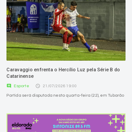
Caravaggio enfrenta o Hercílio Luz pela Série B do
Catarinense
comment
access_time
Esporte
21/07/2026 19:00
Partida será disputada nesta quarta-feira (22), em Tubarão