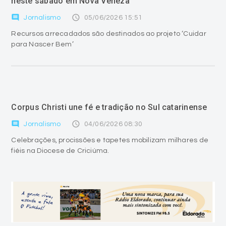
neste sábado em Nova Veneza
comment
access_time
Jornalismo
05/06/2026 15:51
Recursos arrecadados são destinados ao projeto ‘Cuidar
para Nascer Bem’
Corpus Christi une fé e tradição no Sul catarinense
comment
access_time
Jornalismo
04/06/2026 08:30
Celebrações, procissões e tapetes mobilizam milhares de
fiéis na Diocese de Criciúma.