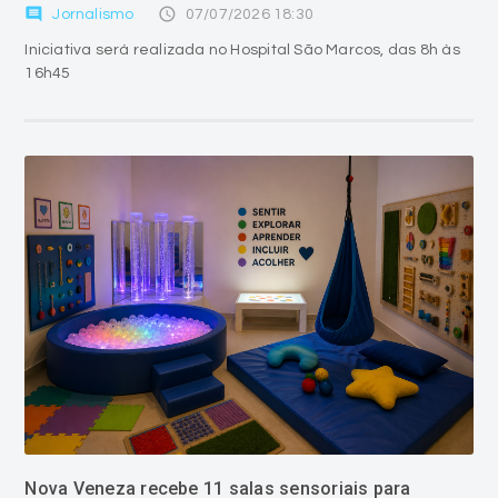
comment
access_time
Jornalismo
07/07/2026 18:30
Iniciativa será realizada no Hospital São Marcos, das 8h às
16h45
Nova Veneza recebe 11 salas sensoriais para