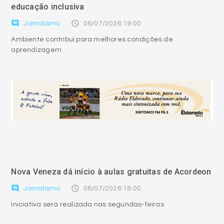
educação inclusiva
comment
access_time
Jornalismo
06/07/2026 19:00
Ambiente contribui para melhores condições de
aprendizagem
Nova Veneza dá início à aulas gratuitas de Acordeon
comment
access_time
Jornalismo
06/07/2026 18:00
Iniciativa será realizada nas segundas-feiras