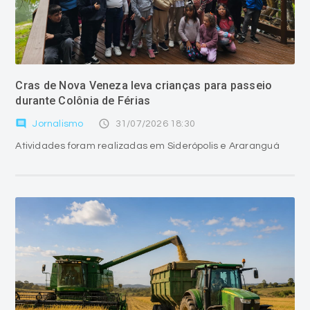
Cras de Nova Veneza leva crianças para passeio
durante Colônia de Férias
comment
access_time
Jornalismo
31/07/2026 18:30
Atividades foram realizadas em Siderópolis e Araranguá