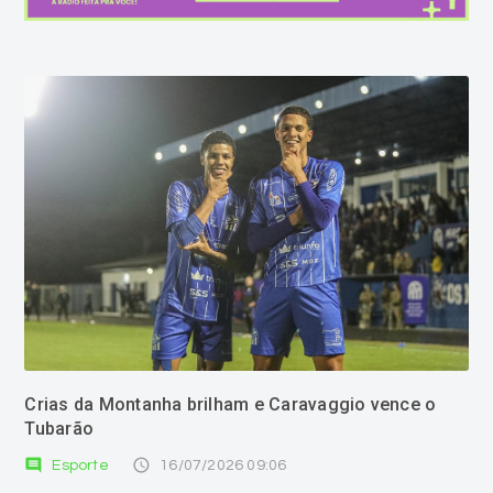
Crias da Montanha brilham e Caravaggio vence o
Tubarão
comment
access_time
Esporte
16/07/2026 09:06