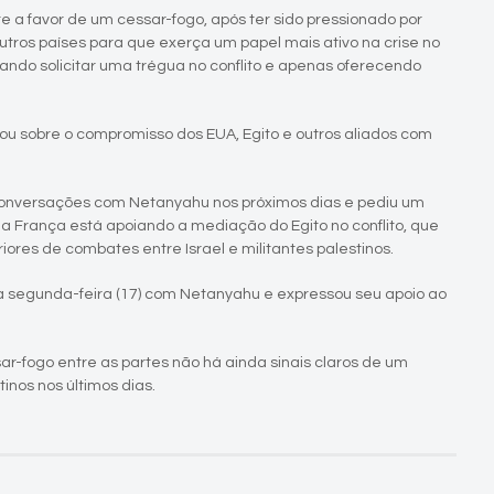
e a favor de um cessar-fogo, após ter sido pressionado por
tros países para que exerça um papel mais ativo na crise no
ando solicitar uma trégua no conflito e apenas oferecendo
lou sobre o compromisso dos EUA, Egito e outros aliados com
conversações com Netanyahu nos próximos dias e pediu um
e a França está apoiando a mediação do Egito no conflito, que
res de combates entre Israel e militantes palestinos.
a segunda-feira (17) com Netanyahu e expressou seu apoio ao
ar-fogo entre as partes não há ainda sinais claros de um
inos nos últimos dias.