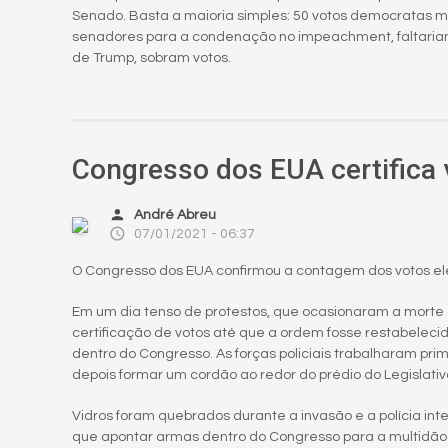
Senado. Basta a maioria simples: 50 votos democratas m
senadores para a condenação no impeachment, faltariam 
de Trump, sobram votos.
Congresso dos EUA certifica v
person
André Abreu
access_time
07/01/2021 - 06:37
O Congresso dos EUA confirmou a contagem dos votos e
Em um dia tenso de protestos, que ocasionaram a morte
certificação de votos até que a ordem fosse restabeleci
dentro do Congresso. As forças policiais trabalharam pr
depois formar um cordão ao redor do prédio do Legislativ
Vidros foram quebrados durante a invasão e a polícia int
que apontar armas dentro do Congresso para a multidão q