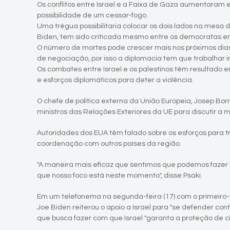
Os conflitos entre Israel e a Faixa de Gaza aumentaram 
possibilidade de um cessar-fogo.
Uma trégua possibilitaria colocar os dois lados na mesa 
Biden, tem sido criticada mesmo entre os democratas e
O número de mortes pode crescer mais nos próximos dias 
de negociação, por isso a diplomacia tem que trabalhar
Os combates entre Israel e os palestinos têm resultad
e esforços diplomáticos para deter a violência.
O chefe de política externa da União Europeia, Josep Borr
ministros das Relações Exteriores da UE para discutir a 
Autoridades dos EUA têm falado sobre os esforços para tr
coordenação com outros países da região.
"A maneira mais eficaz que sentimos que podemos fazer is
que nosso foco está neste momento", disse Psaki.
Em um telefonema na segunda-feira (17) com o primeiro-
Joe Biden reiterou o apoio a Israel para "se defender c
que busca fazer com que Israel "garanta a proteção de civ