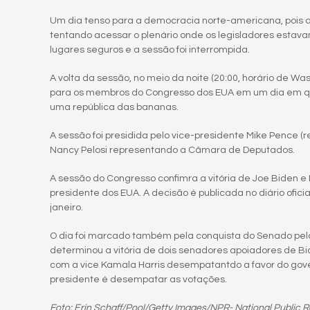
Um dia tenso para a democracia norte-americana, pois o 
tentando acessar o plenário onde os legisladores esta
lugares seguros e a sessão foi interrompida.
A volta da sessão, no meio da noite (20:00, horário de Was
para os membros do Congresso dos EUA em um dia em qu
uma república das bananas.
A sessão foi presidida pelo vice-presidente Mike Pence 
Nancy Pelosi representando a Câmara de Deputados.
A sessão do Congresso confimra a vitória de Joe Biden e
presidente dos EUA. A decisão é publicada no diário ofic
janeiro.
O dia foi marcado também pela conquista do Senado pe
determinou a vitória de dois senadores apoiadores de Bi
com a vice Kamala Harris desempatantdo a favor do gov
presidente é desempatar as votações.
Foto: Erin Schaff/Pool/Getty Images/NPR- National Public R