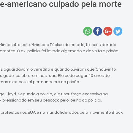
rte-americano culpado pela morte
 Minnesotta pelo Ministério Público do estado, foi considerado
rentes. O ex-policial foi levado algemado e de volta à prisão
es aguardavam o veredito e quando ouviram que Chauvin foi
 julgado, celebraram nas ruas. Ele pode pegar 40 anos de
 mas o ex-policial permanecerá na prisão.
e Floyd. Segundo a polícia, ele usou força excessiva na
pressionado em seu pescoço pelo joelho do policial.
 protestos nos EUA e no mundo liderados pelo movimento Black