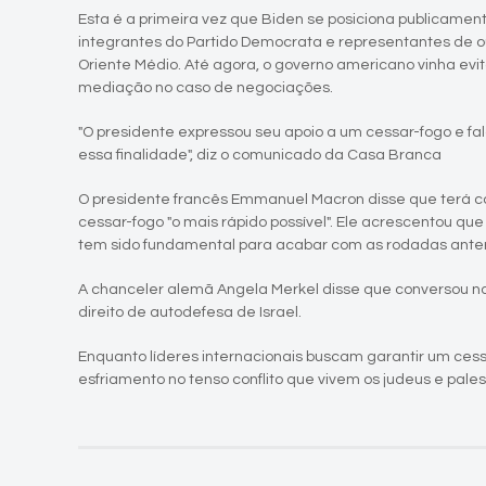
Esta é a primeira vez que Biden se posiciona publicament
integrantes do Partido Democrata e representantes de ou
Oriente Médio. Até agora, o governo americano vinha evit
mediação no caso de negociações.
"O presidente expressou seu apoio a um cessar-fogo e fa
essa finalidade", diz o comunicado da Casa Branca
O presidente francês Emmanuel Macron disse que terá 
cessar-fogo "o mais rápido possível". Ele acrescentou qu
tem sido fundamental para acabar com as rodadas anterio
A chanceler alemã Angela Merkel disse que conversou n
direito de autodefesa de Israel.
Enquanto líderes internacionais buscam garantir um cess
esfriamento no tenso conflito que vivem os judeus e palest