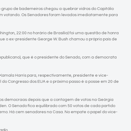
grupo de baderneiros chegou a quebrar vidros do Capitólio
vam votando. Os Senadores foram levados imediatamente para
hington, 22:00 no horário de Brasília) foi uma questão de honra
e o ex-presidente George W. Bush chamou o próprio país de
(republicano), que é o presidente do Senado, com a democrata
 Kamala Harris para, respectivamente, presidente e vice-
ial do Congresso dos EUA e o próximo passo é a posse em 20 de
los democraas depois que a contagem de votos na Geórgia
den. O Senado fica equilibrado com 50 votos de cada partido
erno. Há cem senadores na Casa. No empate o papel do vice-
adio.