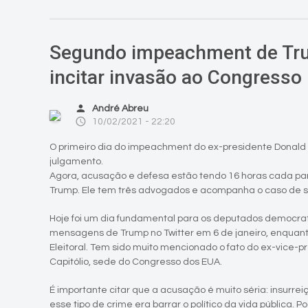
Segundo impeachment de Tru
incitar invasão ao Congresso
person
André Abreu
access_time
10/02/2021 - 22:20
O primeiro dia do impeachment do ex-presidente Donald 
julgamento.
Agora, acusação e defesa estão tendo 16 horas cada pa
Trump. Ele tem três advogados e acompanha o caso de s
Hoje foi um dia fundamental para os deputados democr
mensagens de Trump no Twitter em 6 de janeiro, enquant
Eleitoral. Tem sido muito mencionado o fato do ex-vice-p
Capitólio, sede do Congresso dos EUA.
É importante citar que a acusação é muito séria: insurr
esse tipo de crime era barrar o político da vida pública. P