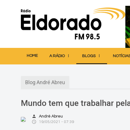
HOME
A RÁDIO
BLOGS
NOTÍCIA
Blog André Abreu
Mundo tem que trabalhar pela
person
André Abreu
access_time
19/05/2021 - 07:39