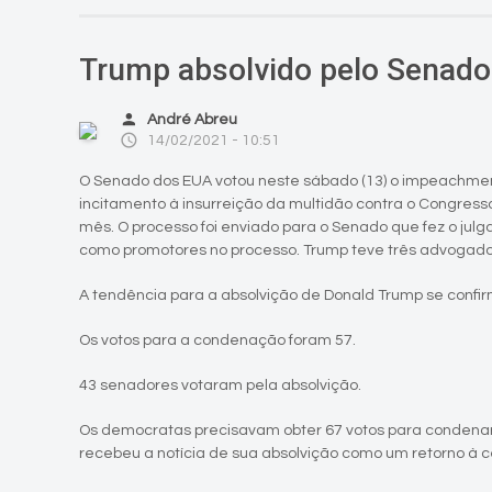
Trump absolvido pelo Senado
person
André Abreu
access_time
14/02/2021 - 10:51
O Senado dos EUA votou neste sábado (13) o impeachmen
incitamento à insurreição da multidão contra o Congres
mês. O processo foi enviado para o Senado que fez o ju
como promotores no processo. Trump teve três advogado
A tendência para a absolvição de Donald Trump se confi
Os votos para a condenação foram 57.
43 senadores votaram pela absolvição.
Os democratas precisavam obter 67 votos para condenar 
recebeu a notícia de sua absolvição como um retorno à c