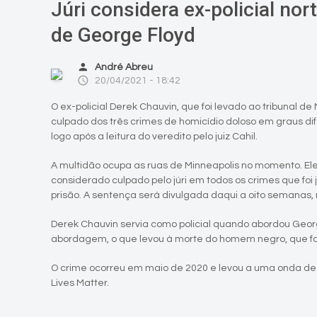
Júri considera ex-policial no
de George Floyd
person
André Abreu
access_time
20/04/2021 - 18:42
O ex-policial Derek Chauvin, que foi levado ao tribunal de
culpado dos três crimes de homicídio doloso em graus dife
logo após a leitura do veredito pelo juiz Cahil.
A multidão ocupa as ruas de Minneapolis no momento. El
considerado culpado pelo júri em todos os crimes que foi
prisão. A sentença será divulgada daqui a oito semanas,
Derek Chauvin servia como policial quando abordou Georg
abordagem, o que levou à morte do homem negro, que foi 
O crime ocorreu em maio de 2020 e levou a uma onda de
Lives Matter.