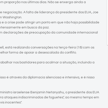
em proporção nos últimos dias. Não se enxerga ainda a
de negociação. A falta de liderança do presidente dos EUA, Joe
m Washington.
e a crise pode atingir um ponto em que não haja possibilidade
 intensamente em busca da paz.
o em declarações de preocupação da comunidade internacional
ell, está realizando conversações na terça-feira (18) com os
melhor forma de apoiar a desescalada do conflito.
abalhar nos bastidores para acalmar a situação, incluindo a
so é através da diplomacia silenciosa e intensiva, e é nisso
ministro israelense Benjamin Netanyahu, o presidente dos EUA
ontra ataques indiscriminados de foguetes", ao mesmo tempo em
is inocentes".