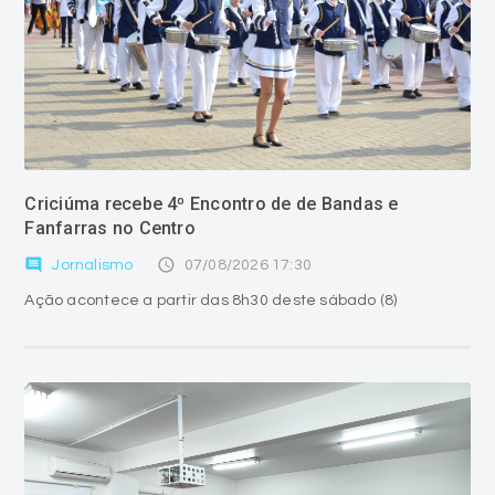
Criciúma recebe 4º Encontro de de Bandas e
Fanfarras no Centro
comment
access_time
Jornalismo
07/08/2026 17:30
Ação acontece a partir das 8h30 deste sábado (8)