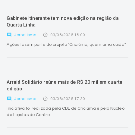
Gabinete Itinerante tem nova edição na região da
Quarta Linha
comment
access_time
Jornalismo
03/08/2026 18:00
Ações fazem parte do projeto "Criciúma, quem ama cuida"
Arraiá Solidário reúne mais de R$ 20 mil em quarta
edição
comment
access_time
Jornalismo
03/08/2026 17:30
Iniciativa foi realizada pela CDL de Criciúma e pelo Núcleo
de Lojistas do Centro