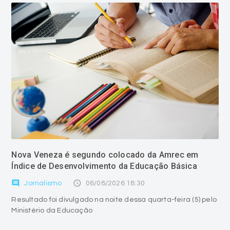
Nova Veneza é segundo colocado da Amrec em
Índice de Desenvolvimento da Educação Básica
comment
access_time
Jornalismo
06/08/2026 18:30
Resultado foi divulgado na noite dessa quarta-feira (5) pelo
Ministério da Educação