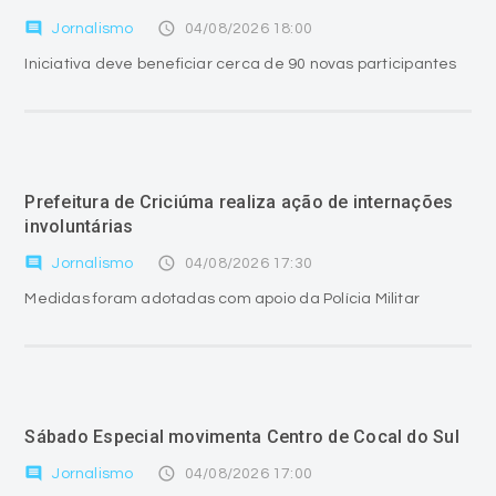
comment
access_time
Jornalismo
04/08/2026 18:00
Iniciativa deve beneficiar cerca de 90 novas participantes
Prefeitura de Criciúma realiza ação de internações
involuntárias
comment
access_time
Jornalismo
04/08/2026 17:30
Medidas foram adotadas com apoio da Polícia Militar
Sábado Especial movimenta Centro de Cocal do Sul
comment
access_time
Jornalismo
04/08/2026 17:00