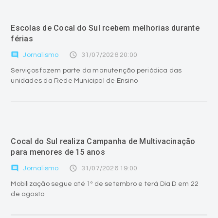
Escolas de Cocal do Sul rcebem melhorias durante
férias
comment
access_time
Jornalismo
31/07/2026 20:00
Serviços fazem parte da manutenção periódica das
unidades da Rede Municipal de Ensino
Cocal do Sul realiza Campanha de Multivacinação
para menores de 15 anos
comment
access_time
Jornalismo
31/07/2026 19:00
Mobilização segue até 1º de setembro e terá Dia D em 22
de agosto