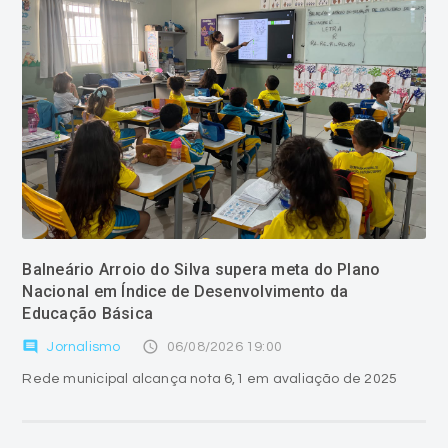
Balneário Arroio do Silva supera meta do Plano
Nacional em Índice de Desenvolvimento da
Educação Básica
comment
access_time
Jornalismo
06/08/2026 19:00
Rede municipal alcança nota 6,1 em avaliação de 2025