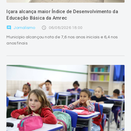
Içara alcança maior Índice de Desenvolvimento da
Educação Básica da Amrec
comment
access_time
Jornalismo
06/08/2026 18:00
Município alcançou nota de 7,6 nos anos iniciais e 6,4 nos
anos finais