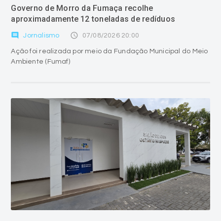
Governo de Morro da Fumaça recolhe
aproximadamente 12 toneladas de redíduos
comment
access_time
Jornalismo
07/08/2026 20:00
Ação foi realizada por meio da Fundação Municipal do Meio
Ambiente (Fumaf)