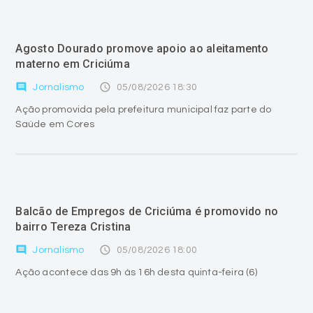
Agosto Dourado promove apoio ao aleitamento
materno em Criciúma
comment
access_time
Jornalismo
05/08/2026 18:30
Ação promovida pela prefeitura municipal faz parte do
Saúde em Cores
Balcão de Empregos de Criciúma é promovido no
bairro Tereza Cristina
comment
access_time
Jornalismo
05/08/2026 18:00
Ação acontece das 9h às 16h desta quinta-feira (6)