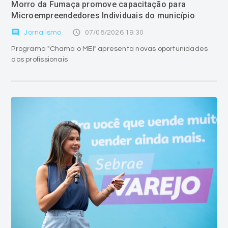
Morro da Fumaça promove capacitação para
Microempreendedores Individuais do município
comment
access_time
Jornalismo
07/08/2026 19:30
Programa "Chama o MEI" apresenta novas oportunidades
aos profissionais