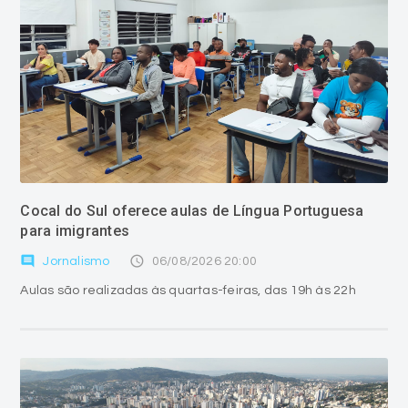
Cocal do Sul oferece aulas de Língua Portuguesa
para imigrantes
comment
access_time
Jornalismo
06/08/2026 20:00
Aulas são realizadas às quartas-feiras, das 19h às 22h