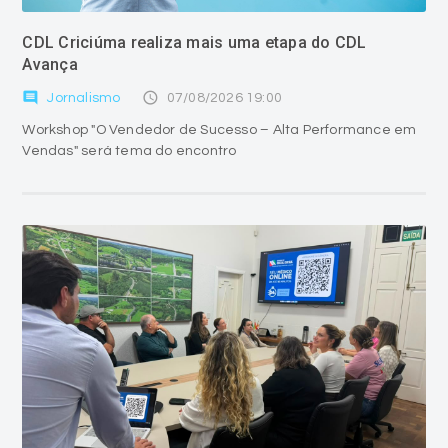
CDL Criciúma realiza mais uma etapa do CDL
Avança
comment
access_time
Jornalismo
07/08/2026 19:00
Workshop "O Vendedor de Sucesso – Alta Performance em
Vendas" será tema do encontro