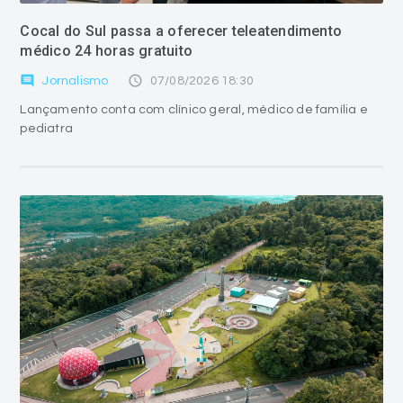
Cocal do Sul passa a oferecer teleatendimento
médico 24 horas gratuito
comment
access_time
Jornalismo
07/08/2026 18:30
Lançamento conta com clínico geral, médico de família e
pediatra