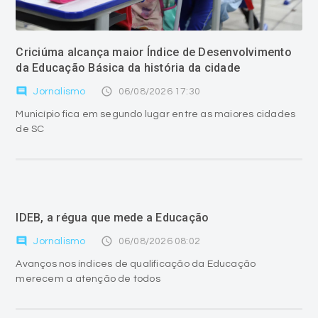
Criciúma alcança maior Índice de Desenvolvimento
da Educação Básica da história da cidade
comment
access_time
Jornalismo
06/08/2026 17:30
Município fica em segundo lugar entre as maiores cidades
de SC
IDEB, a régua que mede a Educação
comment
access_time
Jornalismo
06/08/2026 08:02
Avanços nos índices de qualificação da Educação
merecem a atenção de todos