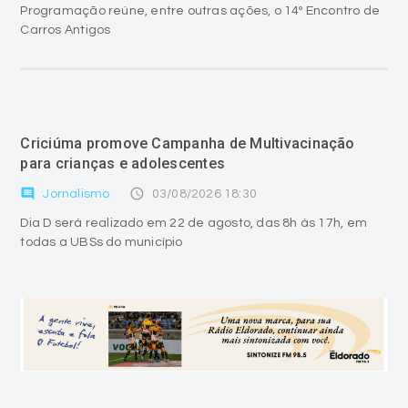
Programação reúne, entre outras ações, o 14º Encontro de
Carros Antigos
Criciúma promove Campanha de Multivacinação
para crianças e adolescentes
comment
access_time
Jornalismo
03/08/2026 18:30
Dia D será realizado em 22 de agosto, das 8h às 17h, em
todas a UBSs do município