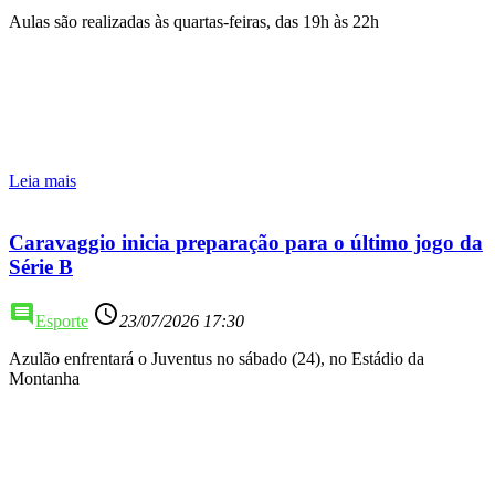
Aulas são realizadas às quartas-feiras, das 19h às 22h
Leia mais
Caravaggio inicia preparação para o último jogo da
Série B
comment
access_time
Esporte
23/07/2026 17:30
Azulão enfrentará o Juventus no sábado (24), no Estádio da
Montanha