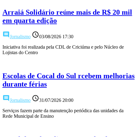
Arraiá Solidário reúne mais de R$ 20 mil
em quarta edição
comment
access_time
Jornalismo
03/08/2026 17:30
Iniciativa foi realizada pela CDL de Criciúma e pelo Núcleo de
Lojistas do Centro
Escolas de Cocal do Sul rcebem melhorias
durante férias
comment
access_time
Jornalismo
31/07/2026 20:00
Serviços fazem parte da manutenção periódica das unidades da
Rede Municipal de Ensino