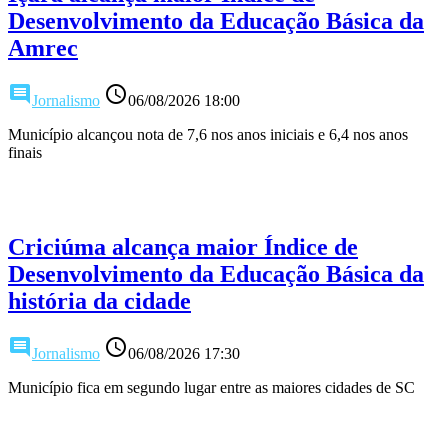
Desenvolvimento da Educação Básica da
Amrec
comment
access_time
Jornalismo
06/08/2026 18:00
Município alcançou nota de 7,6 nos anos iniciais e 6,4 nos anos
finais
Criciúma alcança maior Índice de
Desenvolvimento da Educação Básica da
história da cidade
comment
access_time
Jornalismo
06/08/2026 17:30
Município fica em segundo lugar entre as maiores cidades de SC