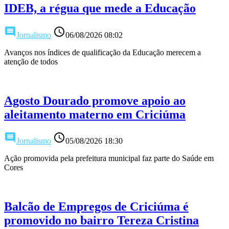
IDEB, a régua que mede a Educação
comment
access_time
Jornalismo
06/08/2026 08:02
Avanços nos índices de qualificação da Educação merecem a
atenção de todos
Agosto Dourado promove apoio ao
aleitamento materno em Criciúma
comment
access_time
Jornalismo
05/08/2026 18:30
Ação promovida pela prefeitura municipal faz parte do Saúde em
Cores
Balcão de Empregos de Criciúma é
promovido no bairro Tereza Cristina