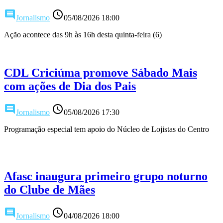
comment
access_time
Jornalismo
05/08/2026 18:00
Ação acontece das 9h às 16h desta quinta-feira (6)
CDL Criciúma promove Sábado Mais
com ações de Dia dos Pais
comment
access_time
Jornalismo
05/08/2026 17:30
Programação especial tem apoio do Núcleo de Lojistas do Centro
Afasc inaugura primeiro grupo noturno
do Clube de Mães
comment
access_time
Jornalismo
04/08/2026 18:00