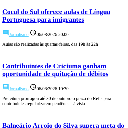
Cocal do Sul oferece aulas de Língua
Portuguesa para imigrantes
comment
access_time
Jornalismo
06/08/2026 20:00
Aulas são realizadas às quartas-feiras, das 19h às 22h
Contribuintes de Criciúma ganham
oportunidade de quitação de débitos
comment
access_time
Jornalismo
06/08/2026 19:30
Prefeitura prorrogou até 30 de outubro o prazo do Refis para
contribuintes regularizarem pendências à vista
Balneário Arroio do Silva supera meta do