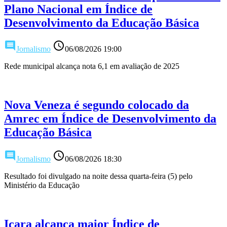
Plano Nacional em Índice de
Desenvolvimento da Educação Básica
comment
access_time
Jornalismo
06/08/2026 19:00
Rede municipal alcança nota 6,1 em avaliação de 2025
Nova Veneza é segundo colocado da
Amrec em Índice de Desenvolvimento da
Educação Básica
comment
access_time
Jornalismo
06/08/2026 18:30
Resultado foi divulgado na noite dessa quarta-feira (5) pelo
Ministério da Educação
Içara alcança maior Índice de