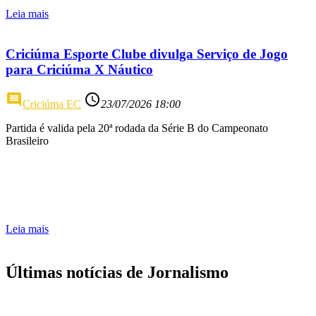
Leia mais
Criciúma Esporte Clube divulga Serviço de Jogo
para Criciúma X Náutico
comment
access_time
Criciúma EC
23/07/2026 18:00
Partida é valida pela 20ª rodada da Série B do Campeonato
Brasileiro
Leia mais
Últimas notícias de Jornalismo