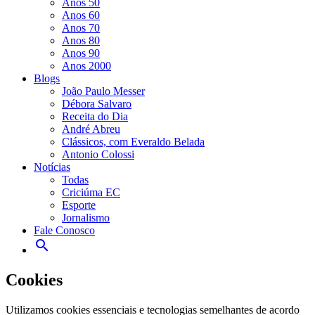
Anos 50
Anos 60
Anos 70
Anos 80
Anos 90
Anos 2000
Blogs
João Paulo Messer
Débora Salvaro
Receita do Dia
André Abreu
Clássicos, com Everaldo Belada
Antonio Colossi
Notícias
Todas
Criciúma EC
Esporte
Jornalismo
Fale Conosco
search
Ouça ao vivo
Veja ao viv
Cookies
Utilizamos cookies essenciais e tecnologias semelhantes de acordo