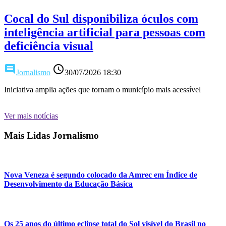
Cocal do Sul disponibiliza óculos com
inteligência artificial para pessoas com
deficiência visual
comment
access_time
Jornalismo
30/07/2026 18:30
Iniciativa amplia ações que tornam o município mais acessível
Ver mais notícias
Mais Lidas Jornalismo
Nova Veneza é segundo colocado da Amrec em Índice de
Desenvolvimento da Educação Básica
Os 25 anos do último eclipse total do Sol visível do Brasil no