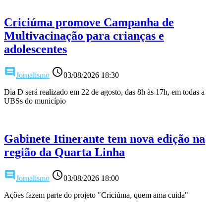
Criciúma promove Campanha de
Multivacinação para crianças e
adolescentes
comment
access_time
Jornalismo
03/08/2026 18:30
Dia D será realizado em 22 de agosto, das 8h às 17h, em todas a
UBSs do município
Gabinete Itinerante tem nova edição na
região da Quarta Linha
comment
access_time
Jornalismo
03/08/2026 18:00
Ações fazem parte do projeto "Criciúma, quem ama cuida"