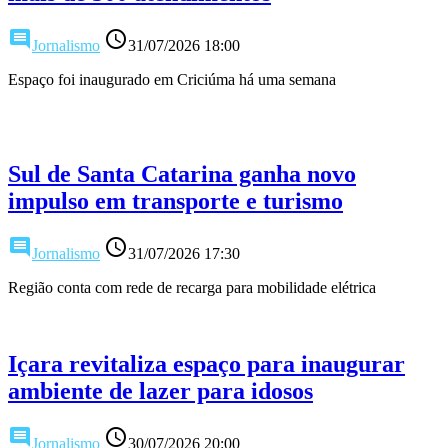
comment
access_time
Jornalismo
31/07/2026 18:00
Espaço foi inaugurado em Criciúma há uma semana
Sul de Santa Catarina ganha novo
impulso em transporte e turismo
comment
access_time
Jornalismo
31/07/2026 17:30
Região conta com rede de recarga para mobilidade elétrica
Içara revitaliza espaço para inaugurar
ambiente de lazer para idosos
comment
access_time
Jornalismo
30/07/2026 20:00