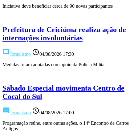
Iniciativa deve beneficiar cerca de 90 novas participantes
Prefeitura de Criciúma realiza ação de
internações involuntárias
comment
access_time
Jornalismo
04/08/2026 17:30
Medidas foram adotadas com apoio da Polícia Militar
Sábado Especial movimenta Centro de
Cocal do Sul
comment
access_time
Jornalismo
04/08/2026 17:00
Programação reúne, entre outras ações, o 14º Encontro de Carros
Antigos