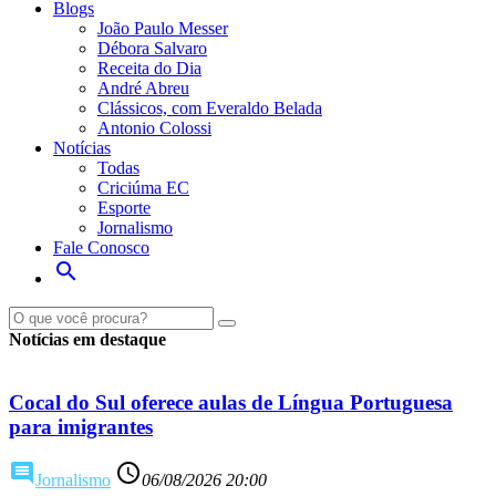
Blogs
João Paulo Messer
Débora Salvaro
Receita do Dia
André Abreu
Clássicos, com Everaldo Belada
Antonio Colossi
Notícias
Todas
Criciúma EC
Esporte
Jornalismo
Fale Conosco
search
Ouça ao vivo
Veja ao viv
Notícias em destaque
Cocal do Sul oferece aulas de Língua Portuguesa
para imigrantes
comment
access_time
Jornalismo
06/08/2026 20:00