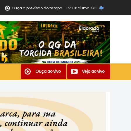
Ouça a previsão do tempo - 15º Criciúma-SC
Ouça ao vivo
Veja ao vivo