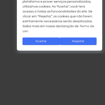
plataforma e prover serviços personalizados,
utilizamos cookies. Ao "Aceitar", você terá
acesso a todas as funcionalidades do site. Se
clicar em “Rejeitar”, os cookies que não forem
estritamente necessários serão desativados.
Saiba mais em nossa declaração de
Termo de
uso
.
Aceitar
Rejeitar
Criciúma EC
Criciúma Esporte Clube divulga