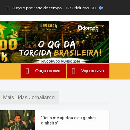
Ouça a previsão do tempo - 12º Criciúma-SC
Ouça ao vivo
Veja ao vivo
Mais Lidas Jornalismo
"Deus me ajudou e eu ganhei
dinheiro"