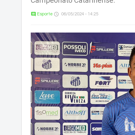
Campeonato Catarinense.
comment
access_time
Esporte
06/05/2024 - 14:25