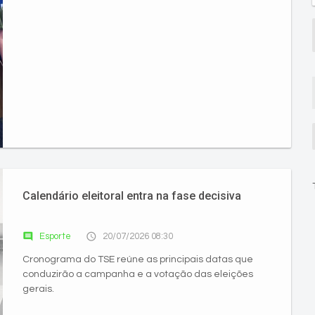
Calendário eleitoral entra na fase decisiva
comment
access_time
Esporte
20/07/2026 08:30
Cronograma do TSE reúne as principais datas que
conduzirão a campanha e a votação das eleições
gerais.