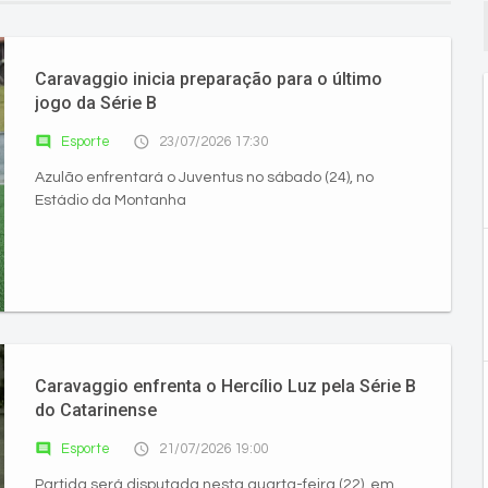
Caravaggio inicia preparação para o último
jogo da Série B
comment
access_time
Esporte
23/07/2026 17:30
Azulão enfrentará o Juventus no sábado (24), no
Estádio da Montanha
Caravaggio enfrenta o Hercílio Luz pela Série B
do Catarinense
comment
access_time
Esporte
21/07/2026 19:00
Partida será disputada nesta quarta-feira (22), em