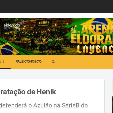
FALE CONOSCO
search
S
ratação de Henik
 defenderá o Azulão na SérieB do