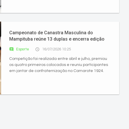
Campeonato de Canastra Masculina do
Mampituba reúne 13 duplas e encerra edição
com 91 partidas disputadas
comment
access_time
Esporte
16/07/2026 10:25
Competição foi realizada entre abril e julho, premiou
os quatro primeiros colocados e reuniu participantes
em jantar de confraternização no Camarote 1924.