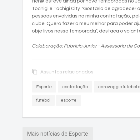
Henik esteve ainda por nove temporadas no J
Tochigi e Tochigi City. "Gostaria de agradecer
pessoas envolvidas na minha contratação, pel
clube. Quero fazer o meu melhor para poder aj
objetivos nessa temporada", destaca o volant
Colaboração: Fabrício Junior - Assessoria de 
content_copy
Assuntos relacionados
Esporte
contratação
caravaggio futebol 
futebol
esporte
Mais notícias de Esporte