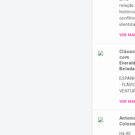
no Camarote
relação
1924.
históric
conflito
identid
VER MA
Clássi
com
Everal
Belada
ESPAN
- FLÁVI
VENTUR
VER MA
Antoni
Coloss
Há 40