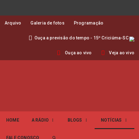
Arquivo
Galeria de fotos
Programação
Ouça a previsão do tempo - 15º Criciúma-SC
Ouça ao vivo
Veja ao vivo
HOME
A RÁDIO
BLOGS
NOTÍCIAS
FALE CONOSCO
search