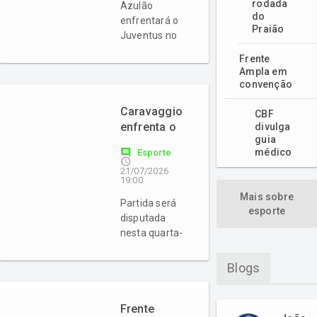
rodada
Azulão
do
enfrentará o
Praião
Juventus no
sábado (24),
Frente
no Estádio da
Ampla em
Montanha
convenção
Caravaggio
CBF
enfrenta o
divulga
guia
Hercílio Luz
comment
médico
Esporte
pela Série B
access_time
21/07/2026
do
19:00
Catarinense
Mais sobre
Partida será
esporte
disputada
nesta quarta-
feira (22), em
Tubarão
Blogs
Frente