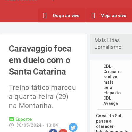
Ouça ao vivo
Veja ao vivo
Mais Lidas
Caravaggio foca
Jornalismo
em duelo com o
CDL
Santa Catarina
Criciúma
realiza
mais
Treino tático marcou
uma
etapa do
a quarta-feira (29)
CDL
Avança
na Montanha.
Cocal do Sul
comment
Esporte
passa a
access_time
30/05/2024 - 13:04
oferecer
teleatendimento