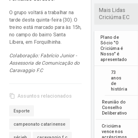
Mais Lidas
O grupo voltará a trabalhar na
Criciúma EC
tarde desta quinta-feira (30). O
treino está marcado para às 15h,
no campo do bairro Santa
Plano de
Líbera, em Forquilhinha.
Sócio "O
Criciúma é
Nosso" é
Colaboração: Fabrício Junior -
apresentado
Assessoria de Comunicação do
Caravaggio F.C
73
anos
de
história
content_copy
Assuntos relacionados
Reunião do
Conselho
Esporte
Deliberativo
campeonato catarinense
Criciúma
vence nos
acréscimos
sérieb
caravaggio f.c