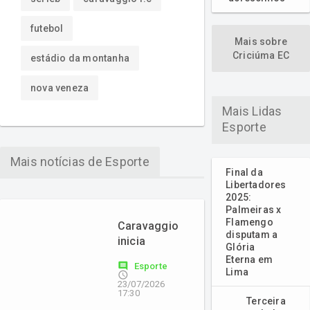
futebol
Mais sobre
Criciúma EC
estádio da montanha
nova veneza
Mais Lidas
Esporte
Mais notícias de Esporte
Final da
Libertadores
2025:
Palmeiras x
Flamengo
Caravaggio
disputam a
inicia
Glória
preparação
Eterna em
comment
Esporte
para o
Lima
access_time
23/07/2026
último jogo
17:30
da Série B
Terceira