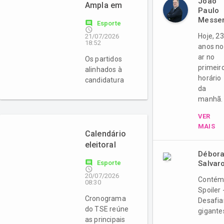
João
Ampla em
Paulo
convenção
Messe
comment
Esporte
access_time
Hoje, 23
21/07/2026
18:52
anos no
ar no
Os partidos
primeir
alinhados à
horário
candidatura
da
de Gelson
manhã.
Merísio ao
governo do
VER
Estado
MAIS
oficializam os
Calendário
seus
eleitoral
candidatos
Débor
entra na
comment
Esporte
Salvar
nesta terça-
fase
access_time
feira
20/07/2026
decisiva
Conté
08:30
Spoiler 
Cronograma
Desafi
do TSE reúne
gigante
as principais