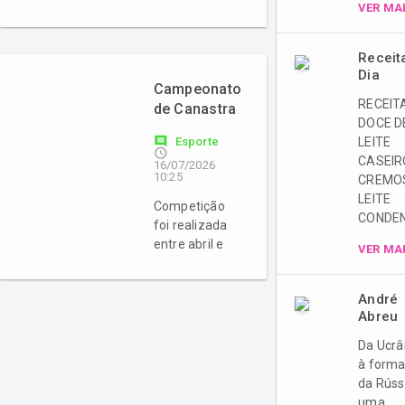
VER MA
datas que
conduzirão a
campanha e a
Receit
votação das
Dia
eleições
Campeonato
RECEIT
gerais.
de Canastra
DOCE D
Masculina
comment
Esporte
LEITE
do
access_time
CASEIR
16/07/2026
Mampituba
10:25
CREMO
reúne 13
LEITE
Competição
duplas e
CONDE
foi realizada
encerra
entre abril e
edição com
VER MA
julho, premiou
91 partidas
os quatro
disputadas
André
primeiros
Abreu
colocados e
reuniu
Da Ucrâ
participantes
à form
em jantar de
da Rúss
confraternização
uma