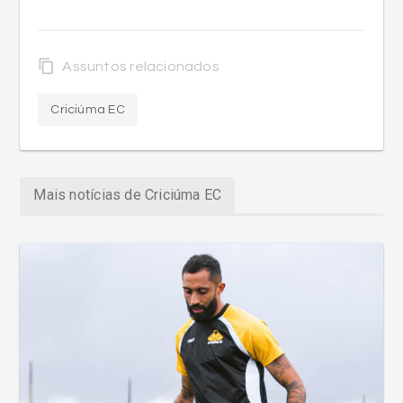
content_copy
Assuntos relacionados
Criciúma EC
Mais notícias de Criciúma EC