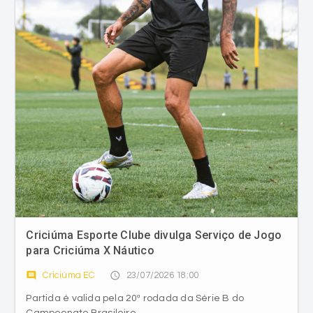
Criciúma Esporte Clube divulga Serviço de Jogo
para Criciúma X Náutico
comment
access_time
Criciúma EC
23/07/2026 18:00
Partida é valida pela 20ª rodada da Série B do