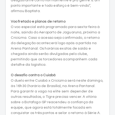
desgastante como normalmente é pra gente. É um
ponto importante e todo esforço é bem-vindo”,
afirmou Baptista.
Voo fretado e planos de retorno
O voo especial está programado para sexta-feira à
noite, saindo do Aeroporto de Jaguaruna, próximo a
Criciúma. Caso o acesso seja confirmado, o retorno
da delegação acontecerá logo após a partida na
Arena Pantanal. Os horários exatos de saída e
chegada ainda serão divulgados pelo clube,
permitindo que os torcedores acompanhem cada
detalhe da logística.
O desafio contra o Cuiabá
O duelo entre Cuiabá x Criciúma será neste domingo,
às 16h30 (horário de Brasília), na Arena Pantanal.
Para garantir a vaga na elite sem depender de
outros resultados, o Tigre precisa vencer. A vitória
sobre o Botafogo-SP reacendeu a confiança da
equipe, que agora está totalmente focada em
conquistar os três pontos e selar o retorno à Série A.