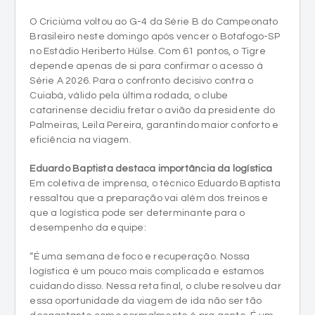
O Criciúma voltou ao G-4 da Série B do Campeonato
Brasileiro neste domingo após vencer o Botafogo-SP
no Estádio Heriberto Hülse. Com 61 pontos, o Tigre
depende apenas de si para confirmar o acesso à
Série A 2026. Para o confronto decisivo contra o
Cuiabá, válido pela última rodada, o clube
catarinense decidiu fretar o avião da presidente do
Palmeiras, Leila Pereira, garantindo maior conforto e
eficiência na viagem.
Eduardo Baptista destaca importância da logística
Em coletiva de imprensa, o técnico Eduardo Baptista
ressaltou que a preparação vai além dos treinos e
que a logística pode ser determinante para o
desempenho da equipe:
“É uma semana de foco e recuperação. Nossa
logística é um pouco mais complicada e estamos
cuidando disso. Nessa reta final, o clube resolveu dar
essa oportunidade da viagem de ida não ser tão