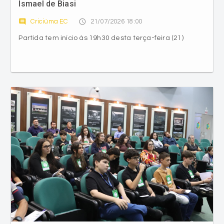
Ismael de Biasi
comment
access_time
Criciúma EC
21/07/2026 18:00
Partida tem início às 19h30 desta terça-feira (21)