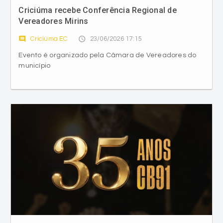
Criciúma recebe Conferência Regional de
Vereadores Mirins
comment
access_time
Criciúma EC
23/06/2026 17:15
Evento é organizado pela Câmara de Vereadores do
município