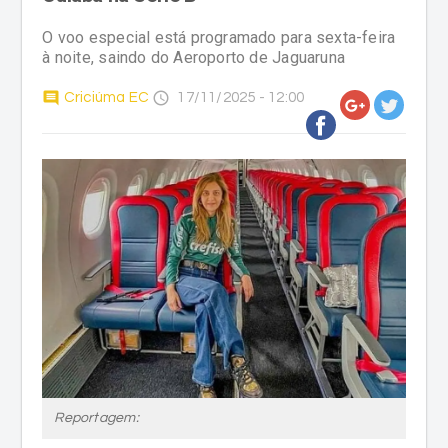
O voo especial está programado para sexta-feira
à noite, saindo do Aeroporto de Jaguaruna
comment
access_time
Criciúma EC
17/11/2025 - 12:00
Reportagem: