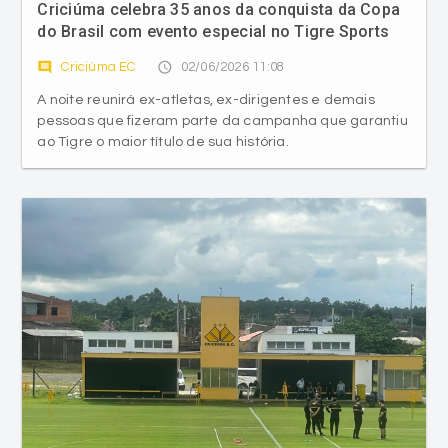
Criciúma celebra 35 anos da conquista da Copa
do Brasil com evento especial no Tigre Sports
Bar
comment
access_time
Criciúma EC
02/06/2026 11:08
A noite reunirá ex-atletas, ex-dirigentes e demais
pessoas que fizeram parte da campanha que garantiu
ao Tigre o maior título de sua história.