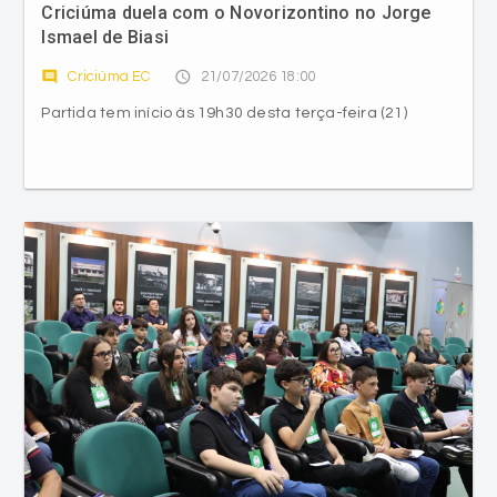
Criciúma duela com o Novorizontino no Jorge
Ismael de Biasi
comment
access_time
Criciúma EC
21/07/2026 18:00
Partida tem início às 19h30 desta terça-feira (21)