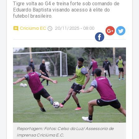
Tigre volta ao G4 e treina forte sob comando de
Eduardo Baptista visando acesso à elite do
futebol brasileiro.
comment
access_time
Criciúma EC
20/11/2025 - 08:00
Reportagem: Fotos: Celso da Luz/ Assessoria de
imprensa Criciúma E.C.