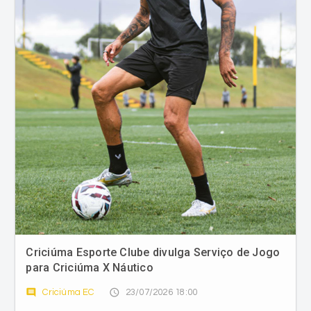
Criciúma Esporte Clube divulga Serviço de Jogo
para Criciúma X Náutico
comment
access_time
Criciúma EC
23/07/2026 18:00