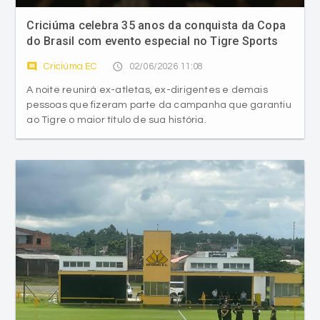
Criciúma celebra 35 anos da conquista da Copa
do Brasil com evento especial no Tigre Sports
Bar
comment
access_time
Criciúma EC
02/06/2026 11:08
A noite reunirá ex-atletas, ex-dirigentes e demais
pessoas que fizeram parte da campanha que garantiu
ao Tigre o maior título de sua história.