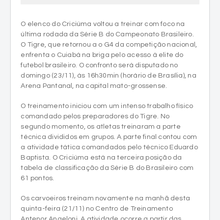
O elenco do Criciúma voltou a treinar com foco na
última rodada da Série B do Campeonato Brasileiro.
O Tigre, que retornou a o G4 da competição nacional,
enfrenta o Cuiabá na briga pelo acesso à elite do
futebol brasileiro. O confronto será disputado no
domingo (23/11), às 16h30min (horário de Brasília), na
Arena Pantanal, na capital mato-grossense.
O treinamento iniciou com um intenso trabalho físico
comandado pelos preparadores do Tigre. No
segundo momento, os atletas treinaram a parte
técnica divididos em grupos. A parte final contou com
a atividade tática comandados pelo técnico Eduardo
Baptista. O Criciúma está na terceira posição da
tabela de classificação da Série B do Brasileiro com
61 pontos.
Os carvoeiros treinam novamente na manhã desta
quinta-feira (21/11) no Centro de Treinamento
Antenor Angeloni. A atividade ocorre a partir das