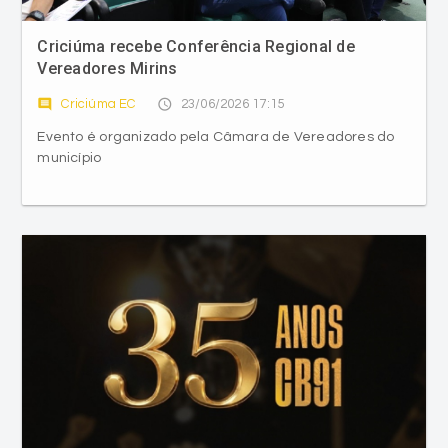
Criciúma recebe Conferência Regional de
Vereadores Mirins
comment
access_time
Criciúma EC
23/06/2026 17:15
Evento é organizado pela Câmara de Vereadores do
município