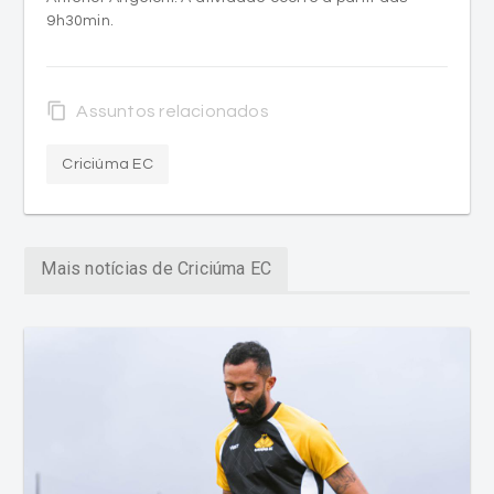
9h30min.
content_copy
Assuntos relacionados
Criciúma EC
Mais notícias de Criciúma EC