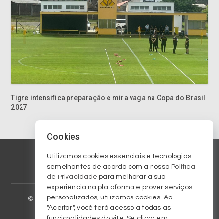
Tigre intensifica preparação e mira vaga na Copa do Brasil
2027
Cookies
Utilizamos cookies essenciais e tecnologias
semelhantes de acordo com a nossa
Política
© 2023 Copyright am570.com.br. Todos os direitos
de Privacidade
para melhorar a sua
reservados / All rights reserved.
experiência na plataforma e prover serviços
personalizados, utilizamos cookies. Ao
Homepage
Arquivo
Colunistas
Criciúma EC
"Aceitar", você terá acesso a todas as
funcionalidades do site. Se clicar em
Galeria de fotos
Notícias
Programação