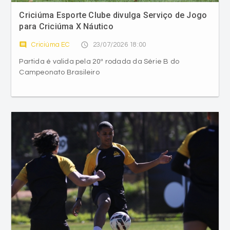
comment
access_time
Criciúma EC
23/07/2026 18:00
Partida é valida pela 20ª rodada da Série B do
Campeonato Brasileiro