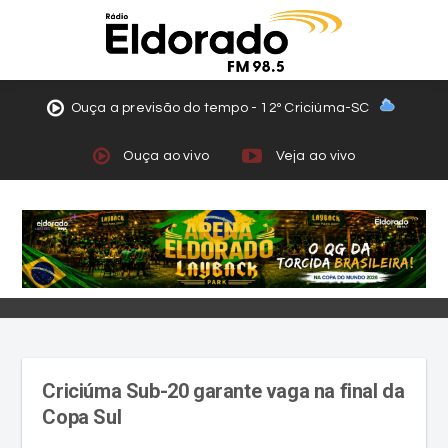
Ouça a previsão do tempo - 12º Criciúma-SC
Ouça ao vivo
Veja ao vivo
Criciúma Sub-20 garante vaga na final da
Copa Sul
No jogo de ida, realizado no CT Antenor Angeloni,
os carvoeiros haviam conquistado uma vitória
expressiva por 5 a 1