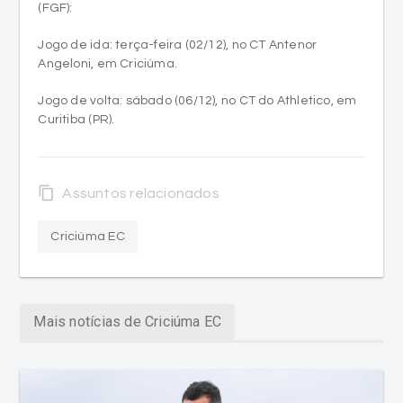
Angeloni, em Criciúma.
Jogo de volta: sábado (06/12), no CT do Athletico, em
Curitiba (PR).
content_copy
Assuntos relacionados
Criciúma EC
Mais notícias de Criciúma EC