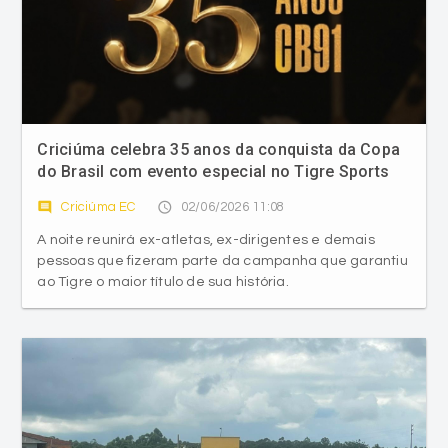
Criciúma celebra 35 anos da conquista da Copa
do Brasil com evento especial no Tigre Sports
Bar
comment
access_time
Criciúma EC
02/06/2026 11:08
A noite reunirá ex-atletas, ex-dirigentes e demais
pessoas que fizeram parte da campanha que garantiu
ao Tigre o maior título de sua história.