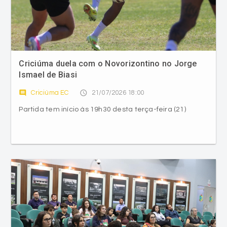
Criciúma duela com o Novorizontino no Jorge
Ismael de Biasi
comment
access_time
Criciúma EC
21/07/2026 18:00
Partida tem início às 19h30 desta terça-feira (21)