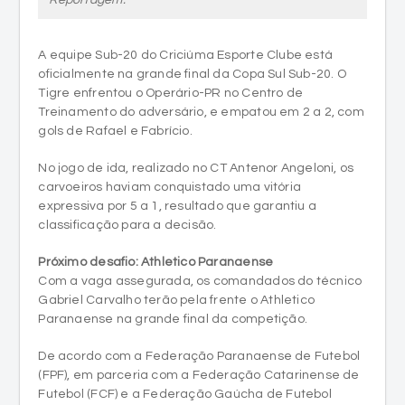
oficialmente na grande final da Copa Sul Sub-20. O
Tigre enfrentou o Operário-PR no Centro de
Treinamento do adversário, e empatou em 2 a 2, com
gols de Rafael e Fabrício.
No jogo de ida, realizado no CT Antenor Angeloni, os
carvoeiros haviam conquistado uma vitória
expressiva por 5 a 1, resultado que garantiu a
classificação para a decisão.
Próximo desafio: Athletico Paranaense
Com a vaga assegurada, os comandados do técnico
Gabriel Carvalho terão pela frente o Athletico
Paranaense na grande final da competição.
De acordo com a Federação Paranaense de Futebol
(FPF), em parceria com a Federação Catarinense de
Futebol (FCF) e a Federação Gaúcha de Futebol
(FGF):
Jogo de ida: terça-feira (02/12), no CT Antenor