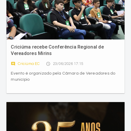
Criciúma recebe Conferência Regional de
Vereadores Mirins
comment
access_time
Criciúma EC
23/06/2026 17:15
Evento é organizado pela Câmara de Vereadores do
município