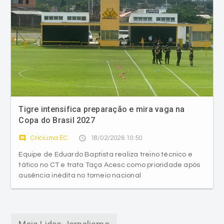
Tigre intensifica preparação e mira vaga na
Copa do Brasil 2027
comment
access_time
Criciúma EC
18/02/2026 10:50
Equipe de Eduardo Baptista realiza treino técnico e
tático no CT e trata Taça Acesc como prioridade após
ausência inédita no torneio nacional
Mais Lidas Jornalismo