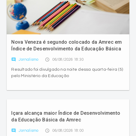
Nova Veneza é segundo colocado da Amrec em
Índice de Desenvolvimento da Educação Básica
comment
access_time
Jornalismo
06/08/2026 18:30
Resultado foi divulgado na noite dessa quarta-feira (5)
pelo Ministério da Educação
Içara alcança maior Índice de Desenvolvimento
da Educação Básica da Amrec
comment
access_time
Jornalismo
06/08/2026 18:00