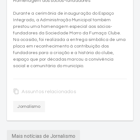
Homenagem aos sócios-fundadores
Durante a cerimônia de inauguração do Espaço
Integrado, a Administração Municipal também
prestou uma homenagem especial aos sócios-
fundadores da Sociedade Morro da Fumaça Clube.
Na ocasião, foi realizada a entrega simbólica de uma
placa em reconhecimento à contribuição dos
fundadores para a criação e a história do clube,
espaço que por décadas marcou a convivência
social e comunitária do município.
content_copy
Assuntos relacionados
Jornalismo
Mais notícias de Jornalismo