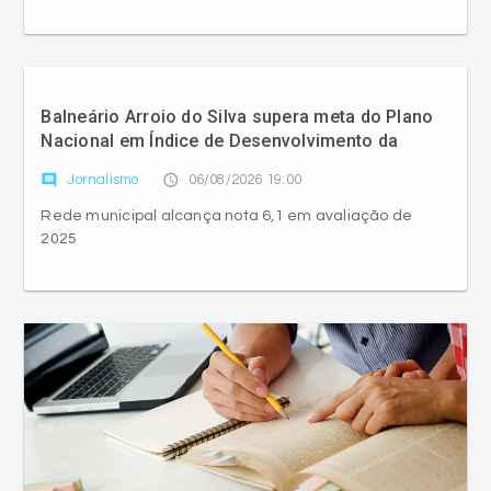
Balneário Arroio do Silva supera meta do Plano
Nacional em Índice de Desenvolvimento da
Educação Básica
comment
access_time
Jornalismo
06/08/2026 19:00
Rede municipal alcança nota 6,1 em avaliação de
2025