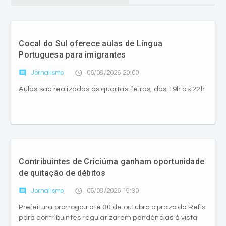
Cocal do Sul oferece aulas de Língua
Portuguesa para imigrantes
comment
access_time
Jornalismo
06/08/2026 20:00
Aulas são realizadas às quartas-feiras, das 19h às 22h
Contribuintes de Criciúma ganham oportunidade
de quitação de débitos
comment
access_time
Jornalismo
06/08/2026 19:30
Prefeitura prorrogou até 30 de outubro o prazo do Refis
para contribuintes regularizarem pendências à vista