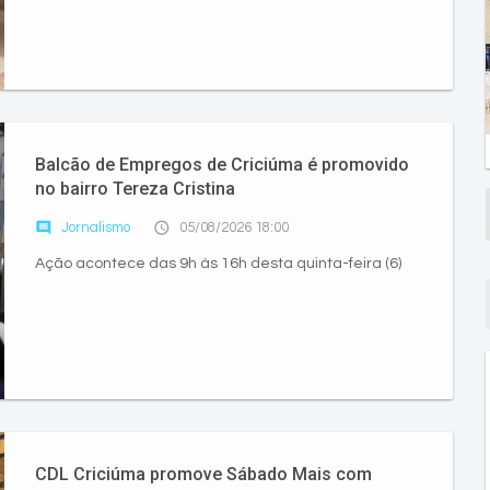
Balcão de Empregos de Criciúma é promovido
no bairro Tereza Cristina
comment
access_time
Jornalismo
05/08/2026 18:00
Ação acontece das 9h às 16h desta quinta-feira (6)
CDL Criciúma promove Sábado Mais com