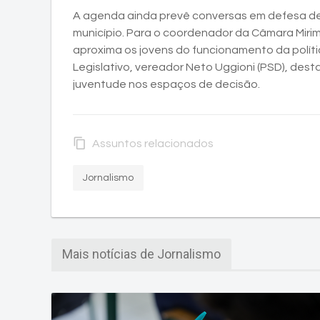
A agenda ainda prevê conversas em defesa de 
município. Para o coordenador da Câmara Mirim,
aproxima os jovens do funcionamento da políti
Legislativo, vereador Neto Uggioni (PSD), desta
juventude nos espaços de decisão.
content_copy
Assuntos relacionados
Jornalismo
Mais notícias de Jornalismo