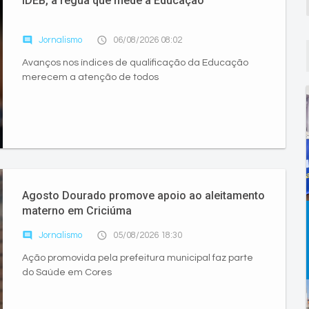
IDEB, a régua que mede a Educação
comment
access_time
Jornalismo
06/08/2026 08:02
Avanços nos índices de qualificação da Educação
merecem a atenção de todos
Agosto Dourado promove apoio ao aleitamento
materno em Criciúma
comment
access_time
Jornalismo
05/08/2026 18:30
Ação promovida pela prefeitura municipal faz parte
do Saúde em Cores