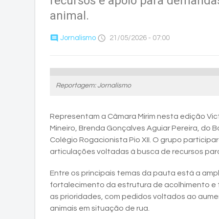
recursos e apoio para demandas
animal.
comment
access_time
Jornalismo
21/05/2026 - 07:00
Reportagem: Jornalismo
Representam a Câmara Mirim nesta edição Vict
Mineiro, Brenda Gonçalves Aguiar Pereira, do Ba
Colégio Rogacionista Pio XII. O grupo participará
articulações voltadas à busca de recursos para
Entre os principais temas da pauta está a ampl
fortalecimento da estrutura de acolhimento 
as prioridades, com pedidos voltados ao aum
animais em situação de rua.