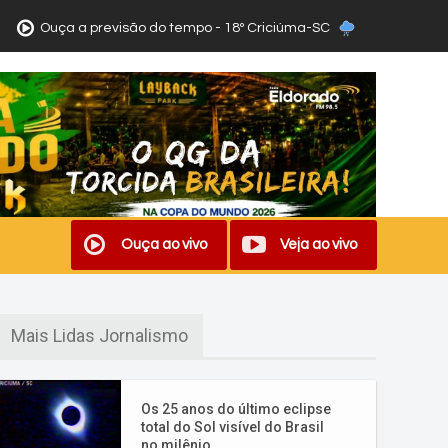
Ouça a previsão do tempo - 18º Criciúma-SC
Ouça ao vivo
Veja ao vivo
Mais Lidas Jornalismo
Os 25 anos do último eclipse
total do Sol visível do Brasil
no milênio