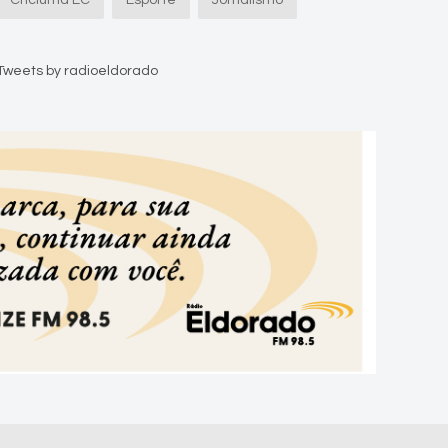
Criciúma EC
Esporte
Jornalismo
Tweets by radioeldorado