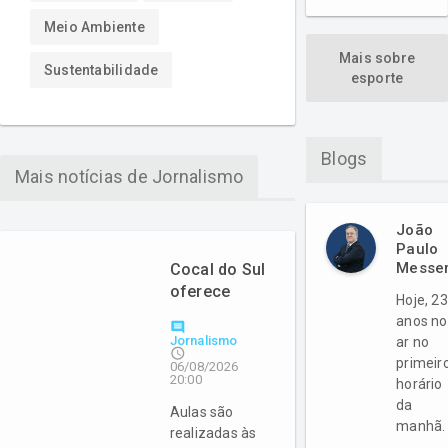
Meio Ambiente
Mais sobre
Sustentabilidade
esporte
Blogs
Mais notícias de Jornalismo
João
Paulo
Messe
Cocal do Sul
oferece
Hoje, 23
aulas de
anos no
comment
Língua
Jornalismo
ar no
access_time
Portuguesa
primeir
06/08/2026
para
20:00
horário
imigrantes
da
Aulas são
manhã.
realizadas às