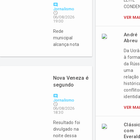
meta do Plano
LEITE
comment
CONDE
Nacional em
Jornalismo
access_time
Índice de
06/08/2026
VER MA
Desenvolvimento
19:00
da Educação
Rede
Básica
André
municipal
Abreu
alcança nota
Da Ucrâ
6,1 em
à form
avaliação de
da Rúss
2025
uma
relação
Nova Veneza é
históric
segundo
conflito
colocado da
comment
identid
Amrec em Índice
Jornalismo
access_time
de
VER MA
06/08/2026
Desenvolvimento
18:30
da Educação
Resultado foi
Clássi
Básica
divulgado na
com
noite dessa
Everal