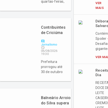
quartas-feiras,
VER
das 19h às
MAIS
22h
Débor
Salvar
Contribuintes
de Criciúma
Conté
ganham
Spoiler 
comment
oportunidade
Desafi
Jornalismo
access_time
de quitação
gigante
06/08/2026
de débitos
19:30
VER MA
Prefeitura
prorrogou até
Receit
30 de outubro
Dia
o prazo do
Refis para
RECEIT
contribuintes
DOCE D
regularizarem
LEITE
pendências à
Balneário Arroio
CASEIR
vista
do Silva supera
CREMO