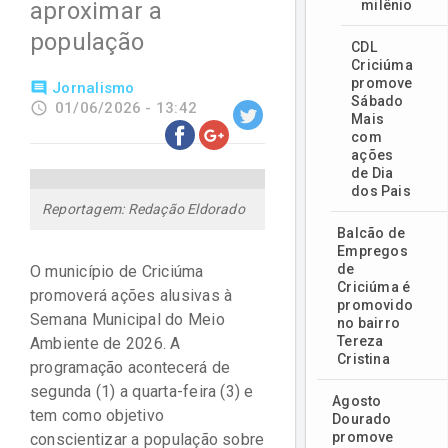
aproximar a
milênio
população
CDL
Criciúma
promove
comment
Jornalismo
Sábado
access_time
01/06/2026 - 13:42
Mais
com
ações
de Dia
dos Pais
Reportagem: Redação Eldorado
Balcão de
Empregos
de
O município de Criciúma
Criciúma é
promoverá ações alusivas à
promovido
Semana Municipal do Meio
no bairro
Tereza
Ambiente de 2026. A
Cristina
programação acontecerá de
segunda (1) a quarta-feira (3) e
Agosto
tem como objetivo
Dourado
promove
conscientizar a população sobre