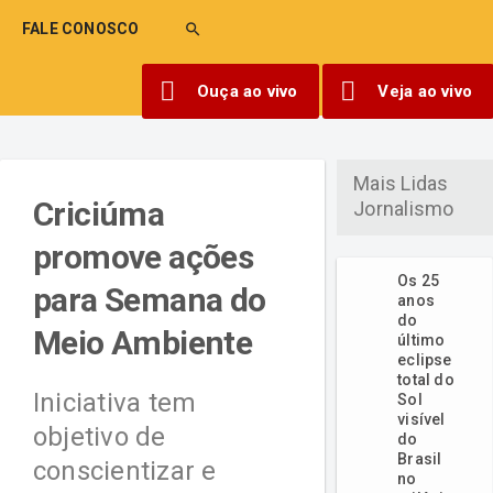
FALE CONOSCO
search
Ouça ao vivo
Veja ao vivo
Mais Lidas
Criciúma
Jornalismo
promove ações
Os 25
para Semana do
anos
do
Meio Ambiente
último
eclipse
total do
Iniciativa tem
Sol
visível
objetivo de
do
Brasil
conscientizar e
no