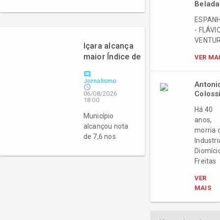
quarta-feira
Belada
(5) pelo
ESPAN
Ministério da
- FLÁVI
Educação
VENTUR
Içara alcança
maior Índice de
VER MA
Desenvolvimento
comment
da Educação
Jornalismo
Antoni
access_time
Básica da Amrec
Coloss
06/08/2026
18:00
Há 40
Município
anos,
alcançou nota
morria 
de 7,6 nos
Industri
anos iniciais e
Diomíci
6,4 nos anos
Freitas
finais
VER
MAIS