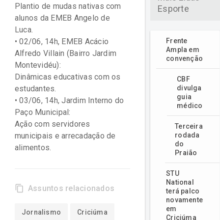
Plantio de mudas nativas com
Esporte
alunos da EMEB Angelo de
Luca.
• 02/06, 14h, EMEB Acácio
Frente
Ampla em
Alfredo Villain (Bairro Jardim
convenção
Montevidéu):
Dinâmicas educativas com os
CBF
estudantes.
divulga
guia
• 03/06, 14h, Jardim Interno do
médico
Paço Municipal:
Ação com servidores
Terceira
municipais e arrecadação de
rodada
do
alimentos.
Praião
STU
National
content_copy
Assuntos relacionados
terá palco
novamente
em
Jornalismo
Criciúma
Criciúma