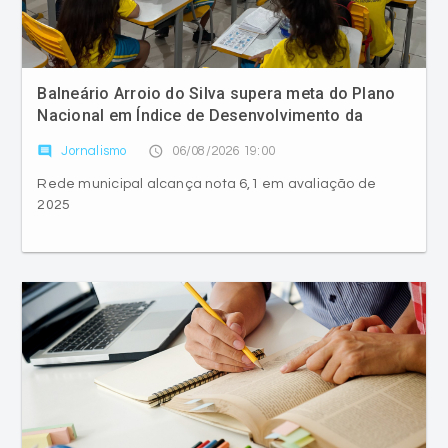
Balneário Arroio do Silva supera meta do Plano
Nacional em Índice de Desenvolvimento da
Educação Básica
comment
access_time
Jornalismo
06/08/2026 19:00
Rede municipal alcança nota 6,1 em avaliação de
2025