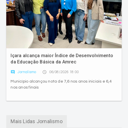
Içara alcança maior Índice de Desenvolvimento
da Educação Básica da Amrec
comment
access_time
Jornalismo
06/08/2026 18:00
Município alcançou nota de 7,6 nos anos iniciais e 6,4
nos anos finais
Mais Lidas Jornalismo