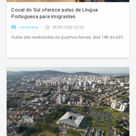
Cocal do Sul oferece aulas de Língua
Portuguesa para imigrantes
comment
access_time
Jornalismo
06/08/2026 20:00
Aulas são realizadas às quartas-feiras, das 19h às 22h