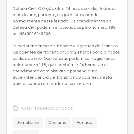
Defesa Civil: O órgão atua 24 horas por dia, todos os
dias do ano, portanto, seguirá funcionando
normalmente neste feriado. Os atendimentos da
Defesa Civil podem ser acionados pelo número 199
ou (48) 99162-9006.
Superintendência de Trânsito e Agentes de Trânsito:
Os agentes de trânsito atuam 24 horas por dia, todos
os dias do ano. Ocorrências podem ser registradas
pelo número 118, que também é 24 horas. Já o
atendimento administrativo presencial na
Superintendência de Trânsito não ocorrerá nesta
quinta, sendo retomado na sexta-feira.
content_copy
Assuntos relacionados
Jornalismo
Criciúma
Feriado