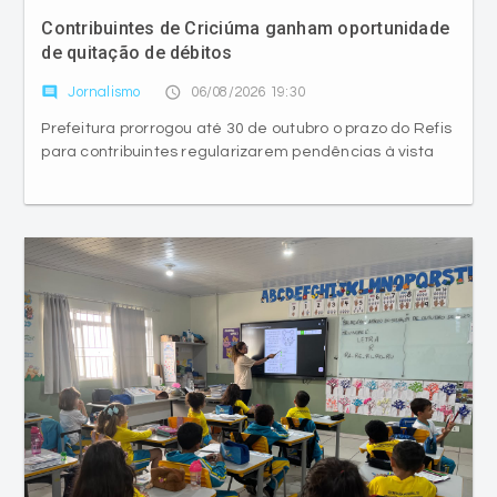
Contribuintes de Criciúma ganham oportunidade
de quitação de débitos
comment
access_time
Jornalismo
06/08/2026 19:30
Prefeitura prorrogou até 30 de outubro o prazo do Refis
para contribuintes regularizarem pendências à vista