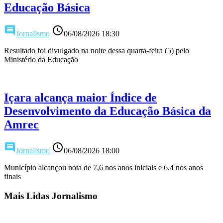
Educação Básica
comment
access_time
Jornalismo
06/08/2026 18:30
Resultado foi divulgado na noite dessa quarta-feira (5) pelo
Ministério da Educação
Içara alcança maior Índice de
Desenvolvimento da Educação Básica da
Amrec
comment
access_time
Jornalismo
06/08/2026 18:00
Município alcançou nota de 7,6 nos anos iniciais e 6,4 nos anos
finais
Mais Lidas Jornalismo