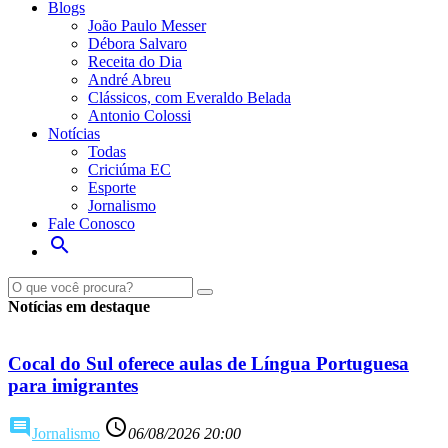
Blogs
João Paulo Messer
Débora Salvaro
Receita do Dia
André Abreu
Clássicos, com Everaldo Belada
Antonio Colossi
Notícias
Todas
Criciúma EC
Esporte
Jornalismo
Fale Conosco
search
Ouça ao vivo
Veja ao viv
Notícias em destaque
Cocal do Sul oferece aulas de Língua Portuguesa
para imigrantes
comment
access_time
Jornalismo
06/08/2026 20:00