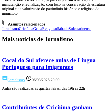
manutenção e revitalização, com foco na conservação da estrutura
original e na valorização do patrimônio histórico e religioso do
município.
content_copy
Assuntos relacionados
Jornalismo
Criciúma
Gruta
Religioso
Sábado
Sulcatarinense
Mais notícias de Jornalismo
Cocal do Sul oferece aulas de Língua
Portuguesa para imigrantes
comment
access_time
Jornalismo
06/08/2026 20:00
Aulas são realizadas às quartas-feiras, das 19h às 22h
Contribuintes de Criciúma ganham