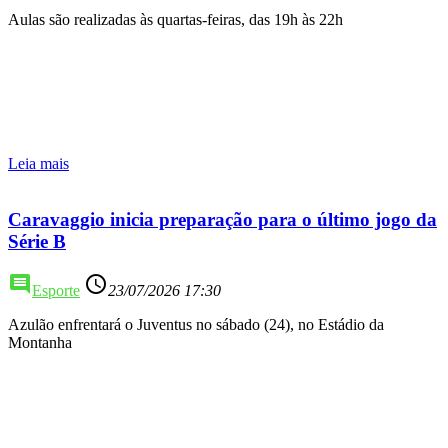
Aulas são realizadas às quartas-feiras, das 19h às 22h
Leia mais
Caravaggio inicia preparação para o último jogo da
Série B
comment
access_time
Esporte
23/07/2026 17:30
Azulão enfrentará o Juventus no sábado (24), no Estádio da
Montanha