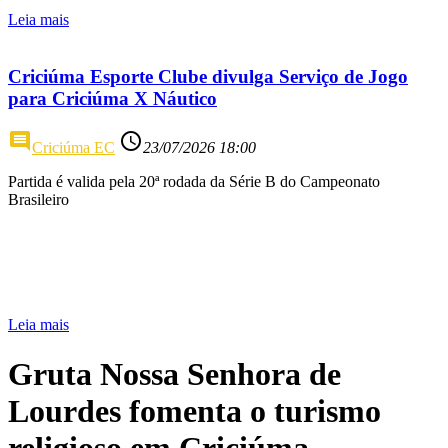
Leia mais
Criciúma Esporte Clube divulga Serviço de Jogo
para Criciúma X Náutico
comment
access_time
Criciúma EC
23/07/2026 18:00
Partida é valida pela 20ª rodada da Série B do Campeonato
Brasileiro
Leia mais
Gruta Nossa Senhora de
Lourdes fomenta o turismo
religioso em Criciúma