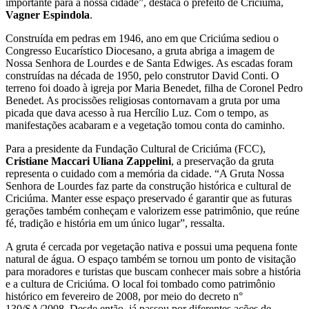
importante para a nossa cidade”, destaca o prefeito de Criciúma,
Vagner Espindola
.
Construída em pedras em 1946, ano em que Criciúma sediou o
Congresso Eucarístico Diocesano, a gruta abriga a imagem de
Nossa Senhora de Lourdes e de Santa Edwiges. As escadas foram
construídas na década de 1950, pelo construtor David Conti. O
terreno foi doado à igreja por Maria Benedet, filha de Coronel Pedro
Benedet. As procissões religiosas contornavam a gruta por uma
picada que dava acesso à rua Hercílio Luz. Com o tempo, as
manifestações acabaram e a vegetação tomou conta do caminho.
Para a presidente da Fundação Cultural de Criciúma (FCC),
Cristiane Maccari Uliana Zappelini
, a preservação da gruta
representa o cuidado com a memória da cidade. “A Gruta Nossa
Senhora de Lourdes faz parte da construção histórica e cultural de
Criciúma. Manter esse espaço preservado é garantir que as futuras
gerações também conheçam e valorizem esse patrimônio, que reúne
fé, tradição e história em um único lugar”, ressalta.
A gruta é cercada por vegetação nativa e possui uma pequena fonte
natural de água. O espaço também se tornou um ponto de visitação
para moradores e turistas que buscam conhecer mais sobre a história
e a cultura de Criciúma. O local foi tombado como patrimônio
histórico em fevereiro de 2008, por meio do decreto n°
130/SA/2008. Desde então, já passou por diferentes ações de