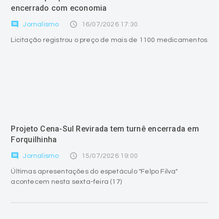
encerrado com economia
comment
access_time
Jornalismo
16/07/2026 17:30
Licitação registrou o preço de mais de 1100 medicamentos
Projeto Cena-Sul Revirada tem turnê encerrada em
Forquilhinha
comment
access_time
Jornalismo
15/07/2026 19:00
Últimas apresentações do espetáculo "Felpo Filva"
acontecem nesta sexta-feira (17)