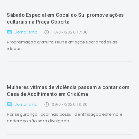
Sábado Especial em Cocal do Sul promove ações
culturais na Praça Coberta
comment
access_time
Jornalismo
10/07/2026 17:30
Programação gratuita reúne atrações para todas as
idades
Mulheres vítimas de violência passam a contar com
Casa de Acolhimento em Criciúma
comment
access_time
Jornalismo
09/07/2026 18:30
Por segurança, local não possui identificação externa e
endereço não será divulgado