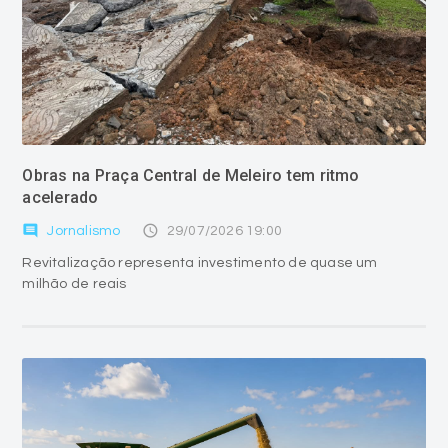
Obras na Praça Central de Meleiro tem ritmo
acelerado
comment
access_time
Jornalismo
29/07/2026 19:00
Revitalização representa investimento de quase um
milhão de reais