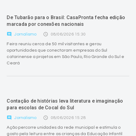
De Tubarão para o Brasil: CasaPronta fecha edição
marcada por conexões nacionais
comment
access_time
Jornalismo
08/06/2026 15:30
Feira reuniu cerca de 50 mil visitantes e gerou
oportunidades que conectaram empresas do Sul
catarinense a projetos em São Paulo, Rio Grande do Sul e
Ceará
Contação de histórias leva literatura e imaginação
para escolas de Cocal do Sul
comment
access_time
Jornalismo
08/06/2026 15:28
Ação percorre unidades da rede municipal e estimula o
gosto pela leitura entre as crianças da Educação Infantil