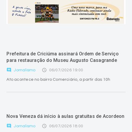
Prefeitura de Criciúma assinará Ordem de Serviço
para restauração do Museu Augusto Casagrande
comment
access_time
Jornalismo
06/07/2026 19:00
Ato acontece no bairro Comerciário, a partir das 10h
Nova Veneza dá início à aulas gratuitas de Acordeon
comment
access_time
Jornalismo
06/07/2026 18:00