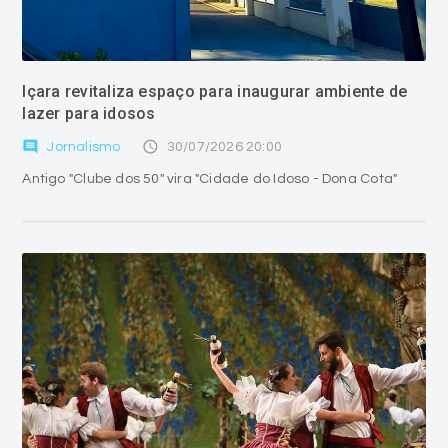
Içara revitaliza espaço para inaugurar ambiente de
lazer para idosos
comment
access_time
Jornalismo
30/07/2026 20:00
Antigo "Clube dos 50" vira "Cidade do Idoso - Dona Cota"