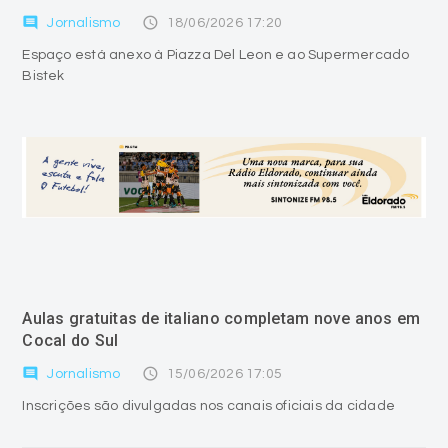
comment
access_time
Jornalismo
18/06/2026 17:20
Espaço está anexo à Piazza Del Leon e ao Supermercado
Bistek
Aulas gratuitas de italiano completam nove anos em
Cocal do Sul
comment
access_time
Jornalismo
15/06/2026 17:05
Inscrições são divulgadas nos canais oficiais da cidade