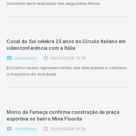
Iniciativa será realizada nas segundas-feiras
Cocal do Sul celebra 25 anos do Círculo Italiano em
videoconferência com a Itália
comment
access_time
Jornalismo
02/07/2026 19:30
Encontro reuniu representantes dos dois países e celebrou
a trajetória da entidade
Morro da Fumaça confirma construção de praça
esportiva no bairro Mina Fluorita
comment
access_time
Jornalismo
30/06/2026 18:30