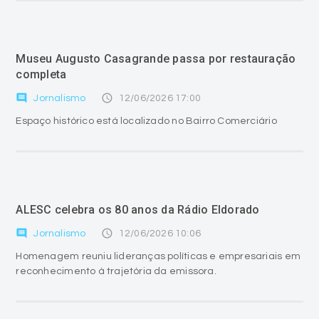
Museu Augusto Casagrande passa por restauração
completa
comment
access_time
Jornalismo
12/06/2026 17:00
Espaço histórico está localizado no Bairro Comerciário
ALESC celebra os 80 anos da Rádio Eldorado
comment
access_time
Jornalismo
12/06/2026 10:06
Homenagem reuniu lideranças políticas e empresariais em
reconhecimento à trajetória da emissora.