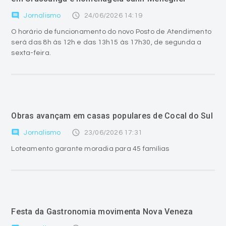
comment
access_time
Jornalismo
24/06/2026 14:19
O horário de funcionamento do novo Posto de Atendimento
será das 8h às 12h e das 13h15 às 17h30, de segunda a
sexta-feira.
Obras avançam em casas populares de Cocal do Sul
comment
access_time
Jornalismo
23/06/2026 17:31
Loteamento garante moradia para 45 famílias
Festa da Gastronomia movimenta Nova Veneza