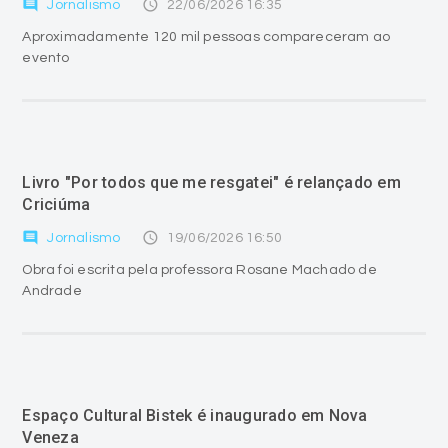
comment
access_time
Jornalismo
22/06/2026 16:35
Aproximadamente 120 mil pessoas compareceram ao
evento
Livro "Por todos que me resgatei" é relançado em
Criciúma
comment
access_time
Jornalismo
19/06/2026 16:50
Obra foi escrita pela professora Rosane Machado de
Andrade
Espaço Cultural Bistek é inaugurado em Nova
Veneza