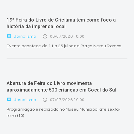
19ª Feira do Livro de Criciúma tem como foco a
história da imprensa local
comment
access_time
Jornalismo
08/07/2026 18:00
Evento acontece de 11 a 25 julho na Praça Nereu Ramos
Abertura de Feira do Livro movimenta
aproximadamente 500 crianças em Cocal do Sul
comment
access_time
Jornalismo
07/07/2026 19:00
Programação é realizada no Museu Municipal até sexta-
feira (10)