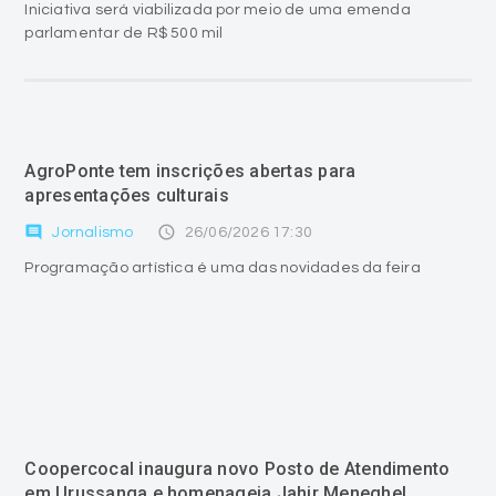
Iniciativa será viabilizada por meio de uma emenda
parlamentar de R$ 500 mil
AgroPonte tem inscrições abertas para
apresentações culturais
comment
access_time
Jornalismo
26/06/2026 17:30
Programação artística é uma das novidades da feira
Coopercocal inaugura novo Posto de Atendimento
em Urussanga e homenageia Jahir Meneghel