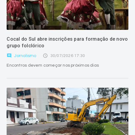
Cocal do Sul abre inscrições para formação de novo
grupo folclórico
comment
access_time
Jornalismo
30/07/2026 17:30
Encontros devem começar nos próximos dias