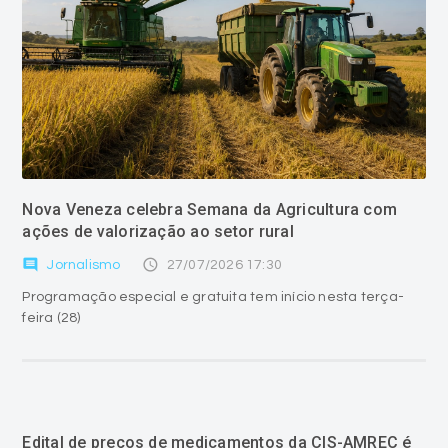
Nova Veneza celebra Semana da Agricultura com
ações de valorização ao setor rural
comment
access_time
Jornalismo
27/07/2026 17:30
Programação especial e gratuita tem início nesta terça-
feira (28)
Edital de preços de medicamentos da CIS-AMREC é