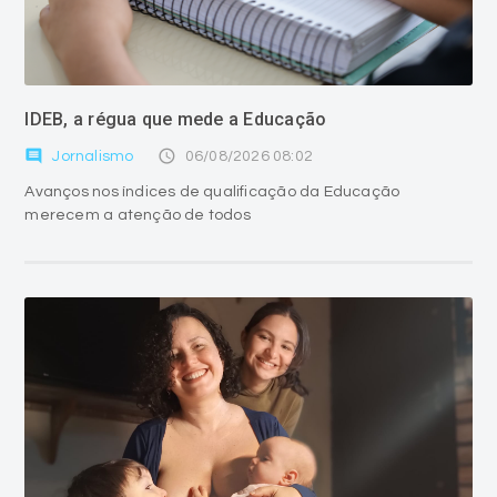
IDEB, a régua que mede a Educação
comment
access_time
Jornalismo
06/08/2026 08:02
Avanços nos índices de qualificação da Educação
merecem a atenção de todos