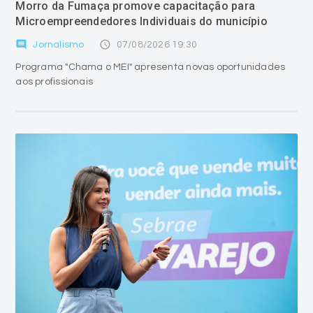
Morro da Fumaça promove capacitação para
Microempreendedores Individuais do município
comment
access_time
Jornalismo
07/08/2026 19:30
Programa "Chama o MEI" apresenta novas oportunidades
aos profissionais