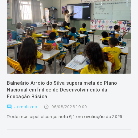
Balneário Arroio do Silva supera meta do Plano
Nacional em Índice de Desenvolvimento da
Educação Básica
comment
access_time
Jornalismo
06/08/2026 19:00
Rede municipal alcança nota 6,1 em avaliação de 2025