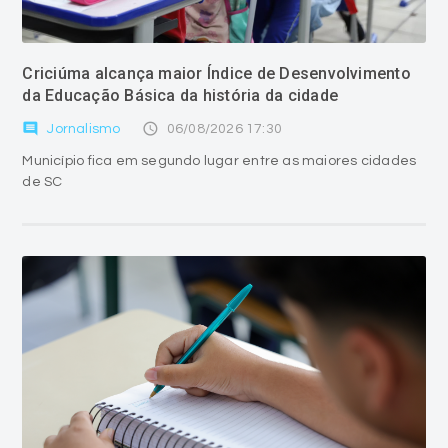
Criciúma alcança maior Índice de Desenvolvimento
da Educação Básica da história da cidade
comment
access_time
Jornalismo
06/08/2026 17:30
Município fica em segundo lugar entre as maiores cidades
de SC