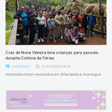
Cras de Nova Veneza leva crianças para passeio
durante Colônia de Férias
comment
access_time
Jornalismo
31/07/2026 18:30
Atividades foram realizadas em Siderópolis e Araranguá