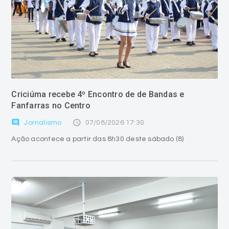
Criciúma recebe 4º Encontro de de Bandas e
Fanfarras no Centro
comment
access_time
Jornalismo
07/08/2026 17:30
Ação acontece a partir das 8h30 deste sábado (8)