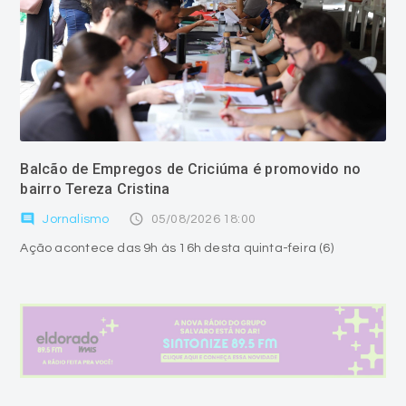
Balcão de Empregos de Criciúma é promovido no
bairro Tereza Cristina
comment
access_time
Jornalismo
05/08/2026 18:00
Ação acontece das 9h às 16h desta quinta-feira (6)