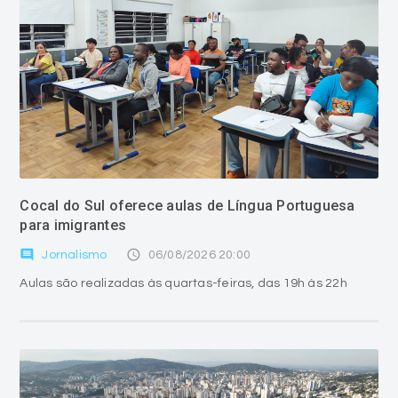
Cocal do Sul oferece aulas de Língua Portuguesa
para imigrantes
comment
access_time
Jornalismo
06/08/2026 20:00
Aulas são realizadas às quartas-feiras, das 19h às 22h