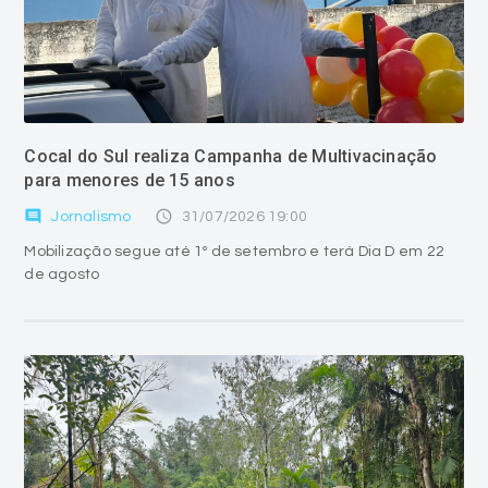
Cocal do Sul realiza Campanha de Multivacinação
para menores de 15 anos
comment
access_time
Jornalismo
31/07/2026 19:00
Mobilização segue até 1º de setembro e terá Dia D em 22
de agosto