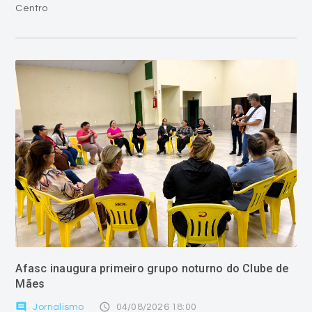
Centro
Afasc inaugura primeiro grupo noturno do Clube de
Mães
comment
access_time
Jornalismo
04/08/2026 18:00