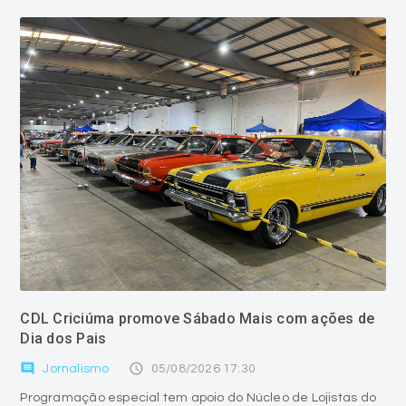
CDL Criciúma promove Sábado Mais com ações de
Dia dos Pais
comment
access_time
Jornalismo
05/08/2026 17:30
Programação especial tem apoio do Núcleo de Lojistas do