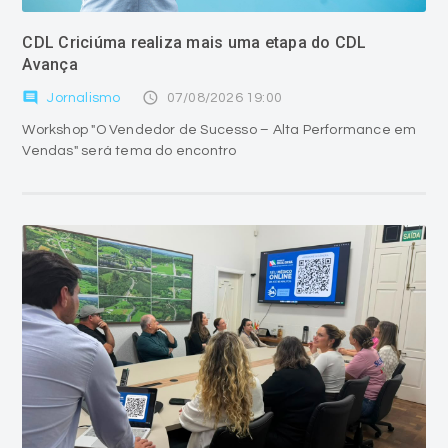
CDL Criciúma realiza mais uma etapa do CDL
Avança
comment
access_time
Jornalismo
07/08/2026 19:00
Workshop "O Vendedor de Sucesso – Alta Performance em
Vendas" será tema do encontro