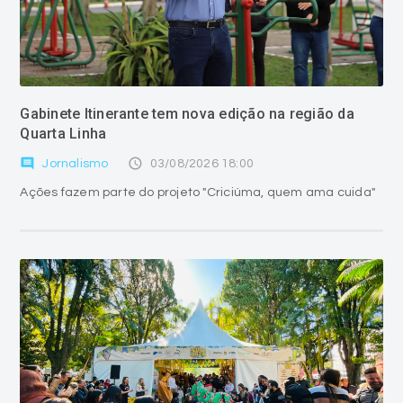
Gabinete Itinerante tem nova edição na região da
Quarta Linha
comment
access_time
Jornalismo
03/08/2026 18:00
Ações fazem parte do projeto "Criciúma, quem ama cuida"