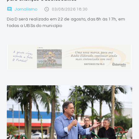
comment
access_time
Jornalismo
03/08/2026 18:30
Dia D será realizado em 22 de agosto, das 8h às 17h, em
todas a UBSs do município