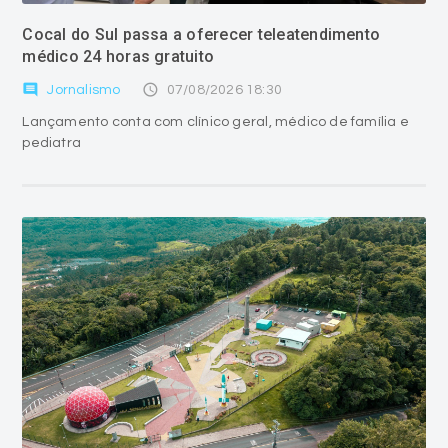
Cocal do Sul passa a oferecer teleatendimento
médico 24 horas gratuito
comment
access_time
Jornalismo
07/08/2026 18:30
Lançamento conta com clínico geral, médico de família e
pediatra