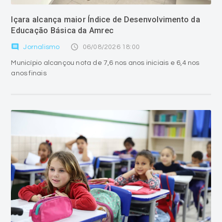
Içara alcança maior Índice de Desenvolvimento da
Educação Básica da Amrec
comment
access_time
Jornalismo
06/08/2026 18:00
Município alcançou nota de 7,6 nos anos iniciais e 6,4 nos
anos finais