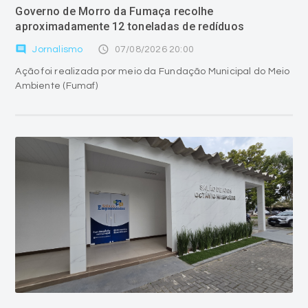
Governo de Morro da Fumaça recolhe
aproximadamente 12 toneladas de redíduos
comment
access_time
Jornalismo
07/08/2026 20:00
Ação foi realizada por meio da Fundação Municipal do Meio
Ambiente (Fumaf)