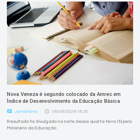
Nova Veneza é segundo colocado da Amrec em
Índice de Desenvolvimento da Educação Básica
comment
access_time
Jornalismo
06/08/2026 18:30
Resultado foi divulgado na noite dessa quarta-feira (5) pelo
Ministério da Educação