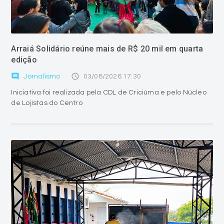
Arraiá Solidário reúne mais de R$ 20 mil em quarta
edição
comment
access_time
Jornalismo
03/08/2026 17:30
Iniciativa foi realizada pela CDL de Criciúma e pelo Núcleo
de Lojistas do Centro