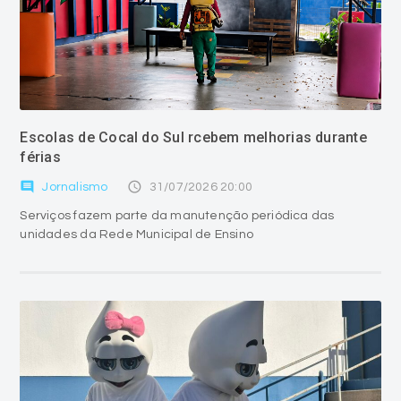
Escolas de Cocal do Sul rcebem melhorias durante
férias
comment
access_time
Jornalismo
31/07/2026 20:00
Serviços fazem parte da manutenção periódica das
unidades da Rede Municipal de Ensino