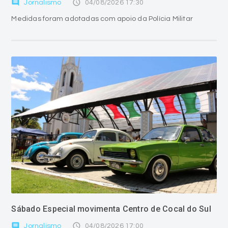
comment
access_time
Jornalismo
04/08/2026 17:30
Medidas foram adotadas com apoio da Polícia Militar
Sábado Especial movimenta Centro de Cocal do Sul
comment
access_time
Jornalismo
04/08/2026 17:00