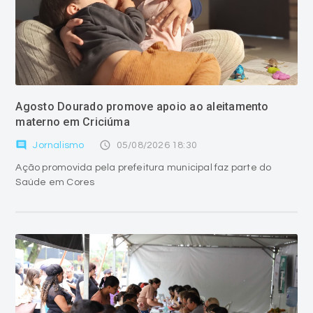
Agosto Dourado promove apoio ao aleitamento
materno em Criciúma
comment
access_time
Jornalismo
05/08/2026 18:30
Ação promovida pela prefeitura municipal faz parte do
Saúde em Cores