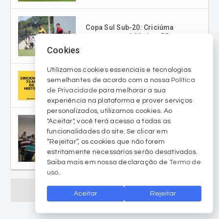
Copa Sul Sub-20: Criciúma
empata com Athletico-PR na
ida da final
Cookies
Utilizamos cookies essenciais e tecnologias
semelhantes de acordo com a nossa
Política
73 anos de história
de Privacidade
para melhorar a sua
experiência na plataforma e prover serviços
personalizados, utilizamos cookies. Ao
"Aceitar", você terá acesso a todas as
funcionalidades do site. Se clicar em
Reunião do Conselho
“Rejeitar”, os cookies que não forem
Deliberativo
estritamente necessários serão desativados.
Saiba mais em nossa declaração de
Termo de
uso
.
Mais sobre Criciúma EC
Aceitar
Rejeitar