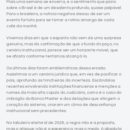
Mais uma semana se encerra, e o sentimento que paira
sobre o Brasil é de um desalento profundo, quase palpável.
Para o brasileiro, a notícia negativa deixou de ser um
evento fortuito para se tornar a rotina amarga de cada
café da manhã.
Vivemos dias em que o espanto não vem de uma surpresa
genuína, mas da confirmação de que o fundo do poço, no
cenário institucional, parece ser um horizonte móvel, que
se afasta conforme tentamos alcançá-lo.
Os últimos dias foram emblemáticos dessa erosão.
Assistimos a um cenário jurídico que, em vez de pacificar o
país, aprofunda as trincheiras da incerteza. Escândalos
recentes envolvendo instituições financeiras e menções a
nomes da mais alta cúpula do Judiciário, como é o caso do
imbróglio do Banco Master e das delações que atingem o
coração do sistema, criaram um clima de desconfiança
institucional sem precedentes.
No tabuleiro eleitoral de 2026, a regra não é a proposta,
mas o ataque; não é a esperança, mas o medo. A absoluta