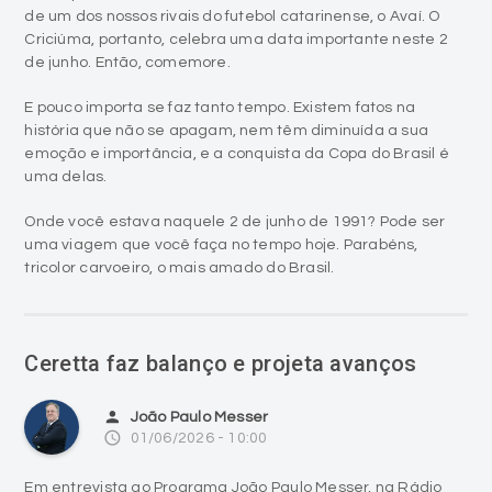
de um dos nossos rivais do futebol catarinense, o Avaí. O
Criciúma, portanto, celebra uma data importante neste 2
de junho. Então, comemore.
E pouco importa se faz tanto tempo. Existem fatos na
história que não se apagam, nem têm diminuída a sua
emoção e importância, e a conquista da Copa do Brasil é
uma delas.
Onde você estava naquele 2 de junho de 1991? Pode ser
uma viagem que você faça no tempo hoje. Parabéns,
tricolor carvoeiro, o mais amado do Brasil.
Ceretta faz balanço e projeta avanços
person
João Paulo Messer
access_time
01/06/2026 - 10:00
Em entrevista ao Programa João Paulo Messer, na Rádio