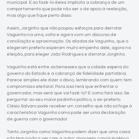
municipal. E ao fazê-lo deixa implícita a cobrança de um
comportamento que pode não ser o de apoio à reeleição,
mas algo que fique perto disso.
Assim, Jorginho que não poupou esforços para derrotar
Vaguinho na urna, volta e agora com um discurso de
conciliação e aproximação. Os aliados de Vaguinho, que o
elegeram prefeito esperam muito empenho dele, agora na
eleição, para eleger João Rodrigues e derrotar Jorginho.
Vaguinho está entre as benesses que a cidade espera do
governo do Estado e a cobrança de fidelidade partidária.
Parece simples ele dizer o óbvio, lembrando com quem tem
compromisso eleitoral. Para isso terá que enfrentar o
governador, mas será que vai fazê-lo? E como fará isso. Se
perguntar ao seu maior padrinho político, o ex-prefeito
Clésio Salvaro pode receber um conselho que não só foge à
característica Vaguinho como pode ser uma declaração
de guerra com o governador.
Tanto Jorginho como Vaguinho podem dizer que uma coisa
não tem nada a ver com a outra, mas nem o mais ingênuo