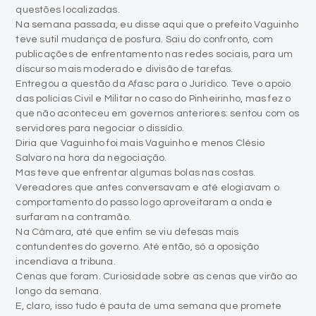
questões localizadas.
Na semana passada, eu disse aqui que o prefeito Vaguinho
teve sutil mudança de postura. Saiu do confronto, com
publicações de enfrentamento nas redes sociais, para um
discurso mais moderado e divisão de tarefas.
Entregou a questão da Afasc para o Jurídico. Teve o apoio
das polícias Civil e Militar no caso do Pinheirinho, mas fez o
que não aconteceu em governos anteriores: sentou com os
servidores para negociar o dissídio.
Diria que Vaguinho foi mais Vaguinho e menos Clésio
Salvaro na hora da negociação.
Mas teve que enfrentar algumas bolas nas costas.
Vereadores que antes conversavam e até elogiavam o
comportamento do passo logo aproveitaram a onda e
surfaram na contramão.
Na Câmara, até que enfim se viu defesas mais
contundentes do governo. Até então, só a oposição
incendiava a tribuna.
Cenas que foram. Curiosidade sobre as cenas que virão ao
longo da semana.
E, claro, isso tudo é pauta de uma semana que promete