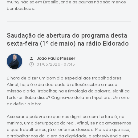
muito, não só em Brasília, onde as pautas não são menos
bombásticas.
Saudação de abertura do programa desta
sexta-feira (1º de maio) na rádio Eldorado
person
João Paulo Messer
access_time
01/05/2026 - 07:45
É hora de dizer um bom dia especial aos trabalhadores.
Afinal, hoje é o dia dedicado à reflexão sobre a nossa
missão diária. Trabalhar, na etimologia da palavra, significa
torturar. Sabia disso? Origina-se do latim tripaliare. Um erro
ao definir o labor.
Associar a palavra ao que nos dignifica com tortura é, no
mínimo, uma deturpação do real. Afinal, se não amássemos
o que trabalhamos, já o teríamos deixado. Mais do que isso,
o trabalhar nos dá, além da dignidade, a sobrevivência em