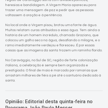
região de Caravaggio sofria com divisões políticas,
heresias e bandidagem. A Virgem Maria apareceu para
trazer uma mensagem de paz e pedir que as pessoas
voltassem à oração e à penitência.
No local onde a Virgem pisou, brotou uma fonte de água.
Muitos relatam curas atribuídas a essa água. Tem ainda a
história de um homem incrédulo, chamado Graziano, que
colocou um galho seco na água, desafiando o milagre, e o
ramo imediatamente verdejou e floresceu. É por essas
coisas que as imagens da santa trazem um raminho florido.
No Caravággio, no Sul de SC, região de forte colonização
italiana, a celebração é sempre bem organizada e
prestigiada. O final de maio é marcado por romarias que
arrastam milhares de fiéis a pé até o santuário dedicado à
santa.
Opinião: Editorial desta quinta-feira no
Programa João Paulo Messer