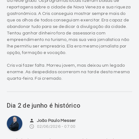
da rede globo. Os programas locais fizeram bolsas de
reportagens sobre a cidade de Nova Veneza e sua riqueza
gastronômica. A Cris conseguia mostrar sempre mais do
que os olhos de todos conseguiam exercitar. Era capaz de
abandonar tudo para se dedicar à divulgação da cidade.
Tentou ganhar dinheiro fora de assessoria com
empreendimento no turismo, mas sua veia jornalística não
lhe permitiu ser empresária. Ela era mesmo jornalista por
opção, formação e vocação.
Cris vai fazer falta. Morreu jovem, mas deixou um legado
enorme. As despedidas ocorreram na tarde desta mesma
quarta-feira. Foi cremado.
Dia 2 de junho é histórico
person
João Paulo Messer
access_time
02/06/2026 - 07:00