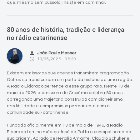
que, mesmo sem bússola, insiste em caminhar.
80 anos de história, tradição e liderança
no rádio catarinense
person
João Paulo Messer
access_time
13/05/2026 - 06:30
Existem emissoras que apenas transmitem programação.
Outras se transformam em parte da história de uma região.
A Rádio Eldorado pertence a esse grupo raro. Neste 13 de
maio de 2026, a emissora de Criciúma celebra 80 anos
carregando uma trajetória construída com pioneirismo,
credibilidade e compromisso permanente com a
comunidade sul-catarinense.
Fundada oficialmente em 13 de maio de 1946, a Rádio
Eldorado tem no médico José de Patta o principal nome de
sua origem. Ao lado de Hercílio Amante, Cláudio Schuller e