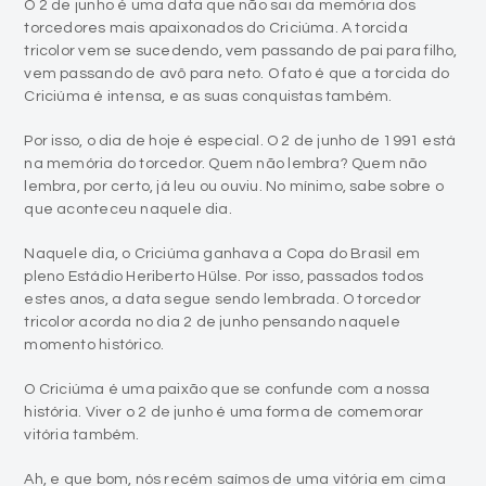
O 2 de junho é uma data que não sai da memória dos
torcedores mais apaixonados do Criciúma. A torcida
tricolor vem se sucedendo, vem passando de pai para filho,
vem passando de avô para neto. O fato é que a torcida do
Criciúma é intensa, e as suas conquistas também.
Por isso, o dia de hoje é especial. O 2 de junho de 1991 está
na memória do torcedor. Quem não lembra? Quem não
lembra, por certo, já leu ou ouviu. No mínimo, sabe sobre o
que aconteceu naquele dia.
Naquele dia, o Criciúma ganhava a Copa do Brasil em
pleno Estádio Heriberto Hülse. Por isso, passados todos
estes anos, a data segue sendo lembrada. O torcedor
tricolor acorda no dia 2 de junho pensando naquele
momento histórico.
O Criciúma é uma paixão que se confunde com a nossa
história. Viver o 2 de junho é uma forma de comemorar
vitória também.
Ah, e que bom, nós recém saímos de uma vitória em cima