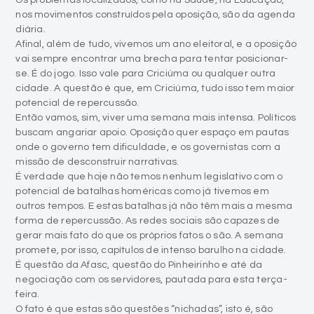
Os problemas localizados, como na Saúde, na Educação,
nos movimentos construídos pela oposição, são da agenda
diária.
Afinal, além de tudo, vivemos um ano eleitoral, e a oposição
vai sempre encontrar uma brecha para tentar posicionar-
se. É do jogo. Isso vale para Criciúma ou qualquer outra
cidade. A questão é que, em Criciúma, tudo isso tem maior
potencial de repercussão.
Então vamos, sim, viver uma semana mais intensa. Políticos
buscam angariar apoio. Oposição quer espaço em pautas
onde o governo tem dificuldade, e os governistas com a
missão de desconstruir narrativas.
É verdade que hoje não temos nenhum legislativo com o
potencial de batalhas homéricas como já tivemos em
outros tempos. E estas batalhas já não têm mais a mesma
forma de repercussão. As redes sociais são capazes de
gerar mais fato do que os próprios fatos o são. A semana
promete, por isso, capítulos de intenso barulho na cidade.
É questão da Afasc, questão do Pinheirinho e até da
negociação com os servidores, pautada para esta terça-
feira.
O fato é que estas são questões “nichadas”, isto é, são