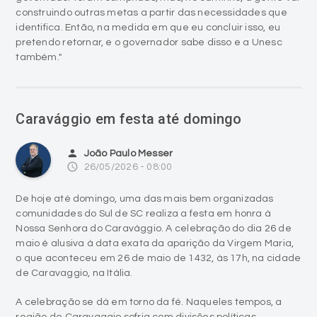
construindo outras metas a partir das necessidades que
identifica. Então, na medida em que eu concluir isso, eu
pretendo retornar, e o governador sabe disso e a Unesc
também."
Caravággio em festa até domingo
person
João Paulo Messer
access_time
26/05/2026 - 08:00
De hoje até domingo, uma das mais bem organizadas
comunidades do Sul de SC realiza a festa em honra à
Nossa Senhora do Caravággio. A celebração do dia 26 de
maio é alusiva à data exata da aparição da Virgem Maria,
o que aconteceu em 26 de maio de 1432, às 17h, na cidade
de Caravaggio, na Itália.
A celebração se dá em torno da fé. Naqueles tempos, a