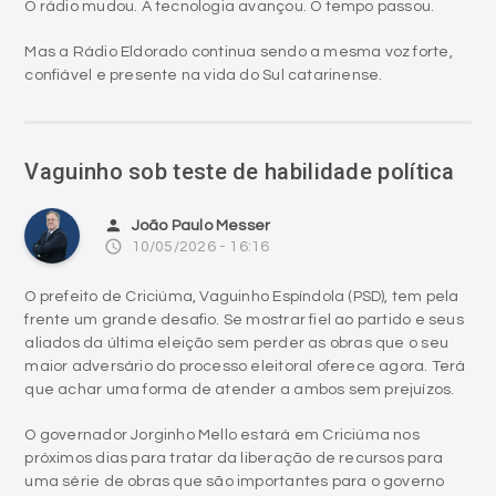
O rádio mudou. A tecnologia avançou. O tempo passou.
Mas a Rádio Eldorado continua sendo a mesma voz forte,
confiável e presente na vida do Sul catarinense.
Vaguinho sob teste de habilidade política
person
João Paulo Messer
access_time
10/05/2026 - 16:16
O prefeito de Criciúma, Vaguinho Espíndola (PSD), tem pela
frente um grande desafio. Se mostrar fiel ao partido e seus
aliados da última eleição sem perder as obras que o seu
maior adversário do processo eleitoral oferece agora. Terá
que achar uma forma de atender a ambos sem prejuízos.
O governador Jorginho Mello estará em Criciúma nos
próximos dias para tratar da liberação de recursos para
uma série de obras que são importantes para o governo