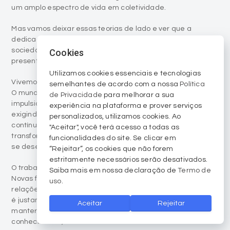
um amplo espectro de vida em coletividade.
Mas vamos deixar essas teorias de lado e ver que a
dedicação constrói, diariamente, os alicerces da nossa
sociedade. Em cada esforço, em cada jornada, está
Cookies
presente a força que move o presente e molda o futuro.
Utilizamos cookies essenciais e tecnologias
Vivemos tempos em que os desafios crescem a cada dia.
semelhantes de acordo com a nossa
Política
O mundo do trabalho se transforma rapidamente,
de Privacidade
para melhorar a sua
impulsionado pelo avanço constante da tecnologia,
experiência na plataforma e prover serviços
exigindo de todos nós adaptação, coragem e aprendizado
personalizados, utilizamos cookies. Ao
contínuo. Neste cenário, somos todos agentes de
"Aceitar", você terá acesso a todas as
transformação, protagonistas de uma nova realidade que
funcionalidades do site. Se clicar em
se desenha diante de nossos olhos.
“Rejeitar”, os cookies que não forem
estritamente necessários serão desativados.
O trabalho já não é o mesmo, e talvez nunca mais será.
Saiba mais em nossa declaração de
Termo de
Novas ferramentas, novas formas de produzir e novas
uso
.
relações profissionais nos convidam a repensar caminhos. E
é justamente nesse contexto que o desafio de nos
Aceitar
Rejeitar
mantermos competitivos nos inspira a buscar
conhecimento, a nos atualizar e a evoluir.