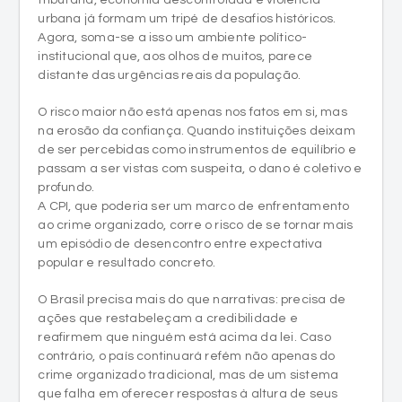
tributária, economia descontrolada e violência
urbana já formam um tripé de desafios históricos.
Agora, soma-se a isso um ambiente político-
institucional que, aos olhos de muitos, parece
distante das urgências reais da população.
O risco maior não está apenas nos fatos em si, mas
na erosão da confiança. Quando instituições deixam
de ser percebidas como instrumentos de equilíbrio e
passam a ser vistas com suspeita, o dano é coletivo e
profundo.
A CPI, que poderia ser um marco de enfrentamento
ao crime organizado, corre o risco de se tornar mais
um episódio de desencontro entre expectativa
popular e resultado concreto.
O Brasil precisa mais do que narrativas: precisa de
ações que restabeleçam a credibilidade e
reafirmem que ninguém está acima da lei. Caso
contrário, o país continuará refém não apenas do
crime organizado tradicional, mas de um sistema
que falha em oferecer respostas à altura de seus