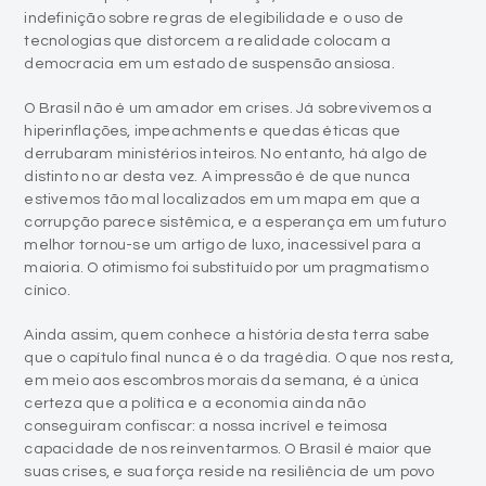
indefinição sobre regras de elegibilidade e o uso de
tecnologias que distorcem a realidade colocam a
democracia em um estado de suspensão ansiosa.
O Brasil não é um amador em crises. Já sobrevivemos a
hiperinflações, impeachments e quedas éticas que
derrubaram ministérios inteiros. No entanto, há algo de
distinto no ar desta vez. A impressão é de que nunca
estivemos tão mal localizados em um mapa em que a
corrupção parece sistêmica, e a esperança em um futuro
melhor tornou-se um artigo de luxo, inacessível para a
maioria. O otimismo foi substituído por um pragmatismo
cínico.
Ainda assim, quem conhece a história desta terra sabe
que o capítulo final nunca é o da tragédia. O que nos resta,
em meio aos escombros morais da semana, é a única
certeza que a política e a economia ainda não
conseguiram confiscar: a nossa incrível e teimosa
capacidade de nos reinventarmos. O Brasil é maior que
suas crises, e sua força reside na resiliência de um povo