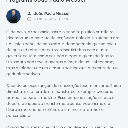
person
João Paulo Messer
access_time
21/05/2026 - 06:30
E, de novo, o raciocínio sobre o cenário político brasileiro.
Vivemos um momento de confusão. Falo da insistência em
um único canal de oposição. A dependência que se criou
de que a direita e os setores insatisfeitos com o atual
governo só têm como solução eleger alguém da família
Bolsonaro não revela apenas a força de um sobrenome,
mas a falência de um cenário político que desaprendeu a
gerir alternativas.
Quando as esperanças de renovação focam em uma única
dinastia, o eleitorado antipetista, por exemplo, cria uma
armadilha para si mesmo. Essa personalização sufoca o
debate de ideias e transforma o conservadorismo e o
liberalismo, criando reféns de um projeto familiar e
personalista.
O grande mistério que intriga a análise é a ausência de