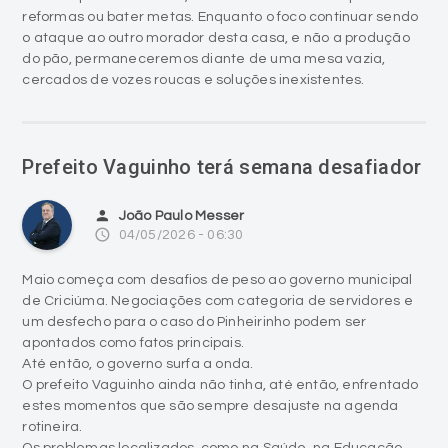
reformas ou bater metas. Enquanto o foco continuar sendo
o ataque ao outro morador desta casa, e não a produção
do pão, permaneceremos diante de uma mesa vazia,
cercados de vozes roucas e soluções inexistentes.
Prefeito Vaguinho terá semana desafiador
person
João Paulo Messer
access_time
04/05/2026 - 06:30
Maio começa com desafios de peso ao governo municipal
de Criciúma. Negociações com categoria de servidores e
um desfecho para o caso do Pinheirinho podem ser
apontados como fatos principais.
Até então, o governo surfa a onda.
O prefeito Vaguinho ainda não tinha, até então, enfrentado
estes momentos que são sempre desajuste na agenda
rotineira.