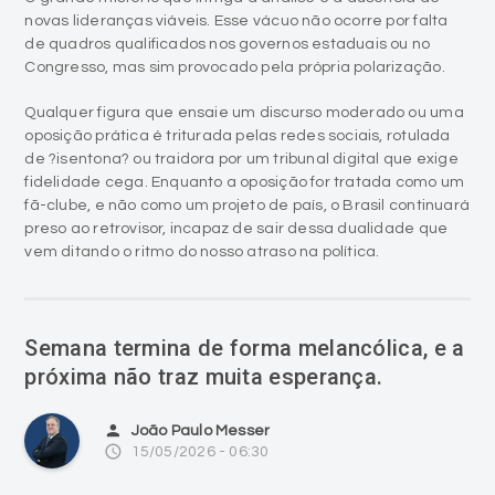
novas lideranças viáveis. Esse vácuo não ocorre por falta
de quadros qualificados nos governos estaduais ou no
Congresso, mas sim provocado pela própria polarização.
Qualquer figura que ensaie um discurso moderado ou uma
oposição prática é triturada pelas redes sociais, rotulada
de ?isentona? ou traidora por um tribunal digital que exige
fidelidade cega. Enquanto a oposição for tratada como um
fã-clube, e não como um projeto de país, o Brasil continuará
preso ao retrovisor, incapaz de sair dessa dualidade que
vem ditando o ritmo do nosso atraso na política.
Semana termina de forma melancólica, e a
próxima não traz muita esperança.
person
João Paulo Messer
access_time
15/05/2026 - 06:30