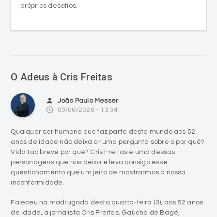
próprios desafios.
O Adeus à Cris Freitas
person
João Paulo Messer
access_time
03/06/2026 - 13:34
Qualquer ser humano que faz parte deste mundo aos 52
anos de idade não deixa ar uma pergunta sobre o por quê?
Vida tão breve por quê? Cris Freitas é uma dessas
personagens que nos deixa e leva consigo esse
questionamento que um jeito de mostrarmos a nossa
inconformidade.
Faleceu na madrugada desta quarta-feira (3), aos 52 anos
de idade, a jornalista Cris Freitas. Gaúcha de Bagé,