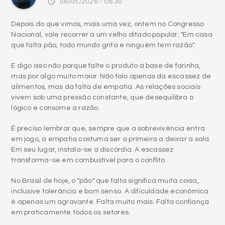
access_time
06/05/2026 - 06:30
Depois do que vimos, mais uma vez, ontem no Congresso
Nacional, vale recorrer a um velho ditado popular: "Em casa
que falta pão, todo mundo grita e ninguém tem razão".
E digo isso não porque falte o produto à base de farinha,
mas por algo muito maior. Não falo apenas da escassez de
alimentos, mas da falta de empatia. As relações sociais
vivem sob uma pressão constante, que desequilibra o
lógico e consome a razão.
É preciso lembrar que, sempre que a sobrevivência entra
em jogo, a empatia costuma ser a primeira a deixar a sala.
Em seu lugar, instala-se a discórdia. A escassez
transforma-se em combustível para o conflito.
No Brasil de hoje, o "pão" que falta significa muita coisa,
inclusive tolerância e bom senso. A dificuldade econômica
é apenas um agravante. Falta muito mais. Falta confiança
em praticamente todos os setores.