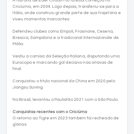
A história de Éder Citadin no futebol começou no
Criciúma, em 2004. Logo depois, transferiu-se para a
Itália, onde construiu grande parte de sua trajetória e
viveu momentos marcantes:
Defendeu clubes como Empoli, Frosinone, Cesena,
Brescia, Sampdoria e a tradicional Internazionale de
Milão.
Vestiu a camisa da Seleção Italiana, disputando uma
Eurocopa e marcando gol decisivo nas oitavas de
final.
Conquistou o título nacional da China em 2020 pelo
Jiangsu Suning.
No Brasil, levantou o Paulistão 2021 com o São Paulo.
Conquistas recentes com o Criciúma
O retorno ao Tigre em 2023 também foi recheado de
glórias: