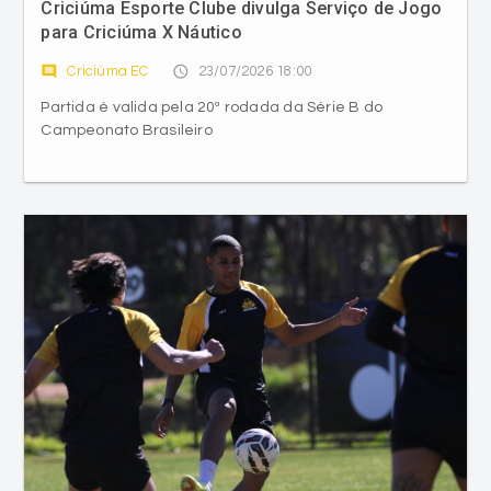
Criciúma Esporte Clube divulga Serviço de Jogo
para Criciúma X Náutico
comment
access_time
Criciúma EC
23/07/2026 18:00
Partida é valida pela 20ª rodada da Série B do
Campeonato Brasileiro