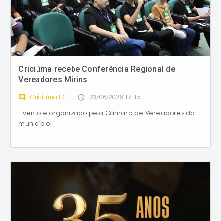
Criciúma recebe Conferência Regional de
Vereadores Mirins
comment
access_time
Criciúma EC
23/06/2026 17:15
Evento é organizado pela Câmara de Vereadores do
município