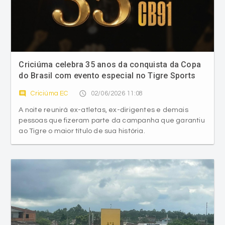
Criciúma celebra 35 anos da conquista da Copa
do Brasil com evento especial no Tigre Sports
Bar
comment
access_time
Criciúma EC
02/06/2026 11:08
A noite reunirá ex-atletas, ex-dirigentes e demais
pessoas que fizeram parte da campanha que garantiu
ao Tigre o maior título de sua história.