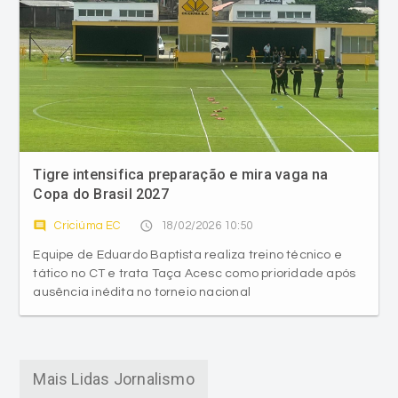
Tigre intensifica preparação e mira vaga na
Copa do Brasil 2027
comment
access_time
Criciúma EC
18/02/2026 10:50
Equipe de Eduardo Baptista realiza treino técnico e
tático no CT e trata Taça Acesc como prioridade após
ausência inédita no torneio nacional
Mais Lidas Jornalismo