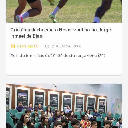
Criciúma duela com o Novorizontino no Jorge
Ismael de Biasi
comment
access_time
Criciúma EC
21/07/2026 18:00
Partida tem início às 19h30 desta terça-feira (21)