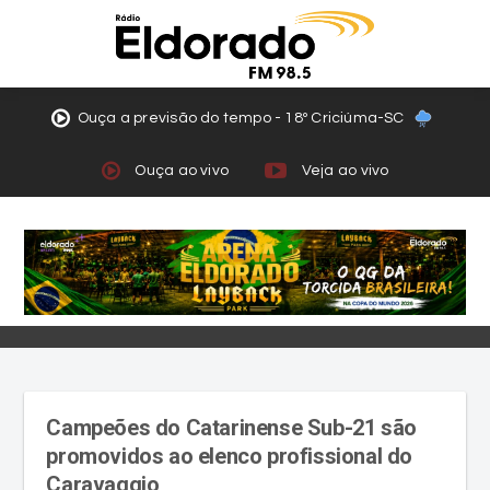
Ouça a previsão do tempo - 18º Criciúma-SC
Ouça ao vivo
Veja ao vivo
Campeões do Catarinense Sub-21 são
promovidos ao elenco profissional do
Caravaggio
Crias da Montanha se preparam agora para a Série
B do Catarinense