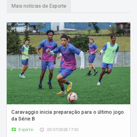
Caravaggio inicia preparação para o último jogo
da Série B
comment
access_time
Esporte
23/07/2026 17:30
Azulão enfrentará o Juventus no sábado (24), no
Estádio da Montanha