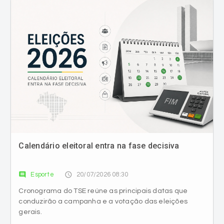
Calendário eleitoral entra na fase decisiva
comment
access_time
Esporte
20/07/2026 08:30
Cronograma do TSE reúne as principais datas que
conduzirão a campanha e a votação das eleições
gerais.