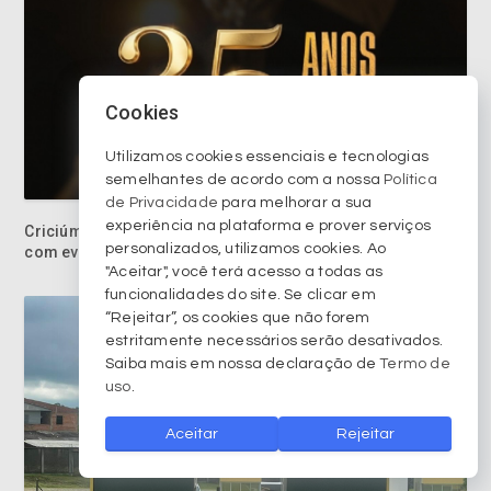
Cookies
Utilizamos cookies essenciais e tecnologias
Criciúma celebra 35 anos da conquista da Copa do Brasil
semelhantes de acordo com a nossa
Política
com evento especial no Tigre Sports Bar
de Privacidade
para melhorar a sua
experiência na plataforma e prover serviços
personalizados, utilizamos cookies. Ao
"Aceitar", você terá acesso a todas as
funcionalidades do site. Se clicar em
“Rejeitar”, os cookies que não forem
estritamente necessários serão desativados.
Saiba mais em nossa declaração de
Termo de
uso
.
Aceitar
Rejeitar