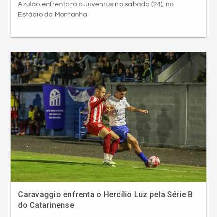
Caravaggio enfrenta o Hercílio Luz pela Série B
do Catarinense
comment
access_time
Esporte
21/07/2026 19:00
Partida será disputada nesta quarta-feira (22), em