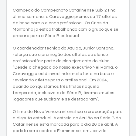
da base para o elenco profissional. Os Crias da
Montanha já estão trabalhando com o grupo que se
prepara para a Série B estadual.
O coordenador técnico do Azulão, Júnior Santana,
reforça que a promoção dos atletas ao elenco
profissional faz parte do planejamento do clube.
“Desde a chegada do nosso executivo Nei Rama, o
Caravaggio está investindo muito forte na base e
revelando atletas para o profissional. Em 2024,
quando conquistamos três títulos naquela
temporada, inclusive o da Série B, tivemos muitos
jogadores que subiram e se destacaram”.
O time de Nova Veneza intensifica a preparação para
a disputa estadual. A estreia do Azulão na Série B do
Catarinense está marcada para o dia 26 de abril. A
partida será contra o Fluminense, em Joinville.
Confira a relação dos atletas campeões do
Catarinense Sub-21, que subiram ao time profissional: