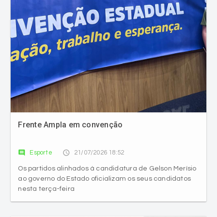
Frente Ampla em convenção
comment
access_time
Esporte
21/07/2026 18:52
Os partidos alinhados à candidatura de Gelson Merísio
ao governo do Estado oficializam os seus candidatos
nesta terça-feira