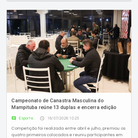
Campeonato de Canastra Masculina do
Mampituba reúne 13 duplas e encerra edição
com 91 partidas disputadas
comment
access_time
Esporte
16/07/2026 10:25
Competição foi realizada entre abril e julho, premiou os
quatro primeiros colocados e reuniu participantes em
jantar de confraternização no Camarote 1924.