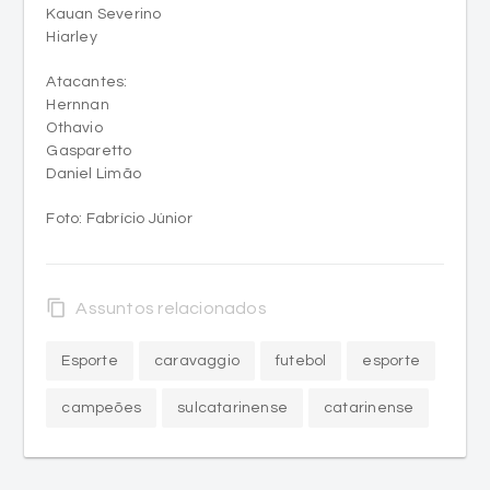
Atacantes:
Hernnan
Othavio
Gasparetto
Daniel Limão
Foto: Fabrício Júnior
content_copy
Assuntos relacionados
Esporte
caravaggio
futebol
esporte
campeões
sulcatarinense
catarinense
Mais notícias de Esporte