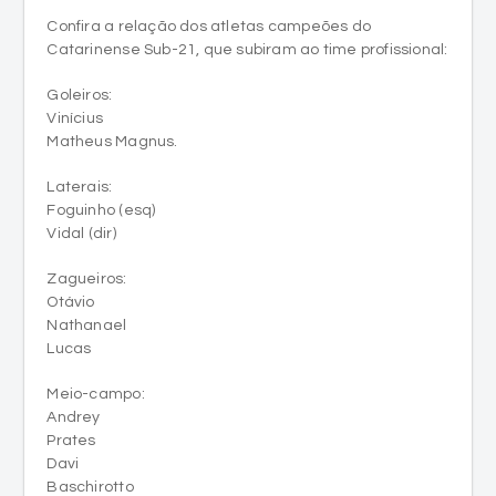
Goleiros:
Vinícius
Matheus Magnus.
Laterais:
Foguinho (esq)
Vidal (dir)
Zagueiros:
Otávio
Nathanael
Lucas
Meio-campo:
Andrey
Prates
Davi
Baschirotto
Kauan Severino
Hiarley