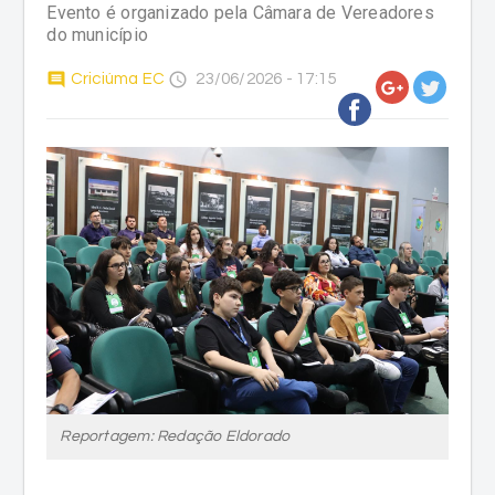
Evento é organizado pela Câmara de Vereadores
do município
comment
access_time
Criciúma EC
23/06/2026 - 17:15
Reportagem: Redação Eldorado