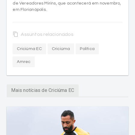
de Vereadores Mirins, que acontecerá em novembro,
em Florianópolis.
content_copy
Assuntos relacionados
Criciúma EC
Criciúma
Política
Amrec
Mais notícias de Criciúma EC