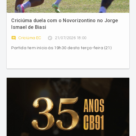
Criciúma duela com o Novorizontino no Jorge
Ismael de Biasi
comment
access_time
Criciúma EC
21/07/2026 18:00
Partida tem início às 19h30 desta terça-feira (21)