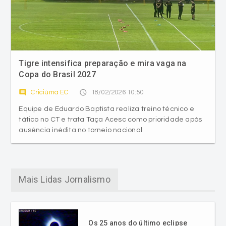
Tigre intensifica preparação e mira vaga na
Copa do Brasil 2027
comment
access_time
Criciúma EC
18/02/2026 10:50
Equipe de Eduardo Baptista realiza treino técnico e
tático no CT e trata Taça Acesc como prioridade após
ausência inédita no torneio nacional
Mais Lidas Jornalismo
Os 25 anos do último eclipse