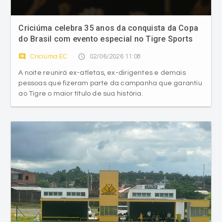
Criciúma celebra 35 anos da conquista da Copa
do Brasil com evento especial no Tigre Sports
Bar
comment
access_time
Criciúma EC
02/06/2026 11:08
A noite reunirá ex-atletas, ex-dirigentes e demais
pessoas que fizeram parte da campanha que garantiu
ao Tigre o maior título de sua história.