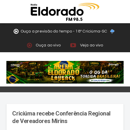
Ouça a previsão do tempo - 18º Criciúma-SC
Ouça ao vivo
Veja ao vivo
Criciúma recebe Conferência Regional
de Vereadores Mirins