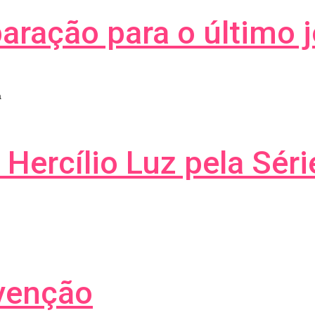
paração para o último 
a
 Hercílio Luz pela Sér
venção