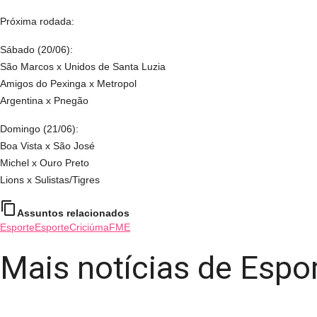
Próxima rodada:
Sábado (20/06):
São Marcos x Unidos de Santa Luzia
Amigos do Pexinga x Metropol
Argentina x Pnegão
Domingo (21/06):
Boa Vista x São José
Michel x Ouro Preto
Lions x Sulistas/Tigres
content_copy
Assuntos relacionados
Esporte
Esporte
Criciúma
FME
Mais notícias de Espo