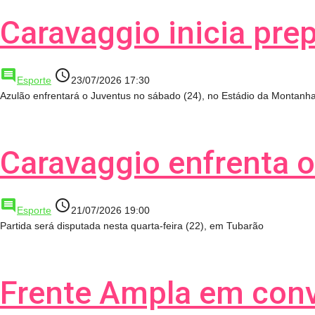
Caravaggio inicia pre
comment
access_time
Esporte
23/07/2026 17:30
Azulão enfrentará o Juventus no sábado (24), no Estádio da Montanh
Caravaggio enfrenta o
comment
access_time
Esporte
21/07/2026 19:00
Partida será disputada nesta quarta-feira (22), em Tubarão
Frente Ampla em con