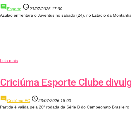
comment
access_time
Esporte
23/07/2026 17:30
Azulão enfrentará o Juventus no sábado (24), no Estádio da Montanh
Leia mais
Criciúma Esporte Clube divul
comment
access_time
Criciúma EC
23/07/2026 18:00
Partida é valida pela 20ª rodada da Série B do Campeonato Brasileiro