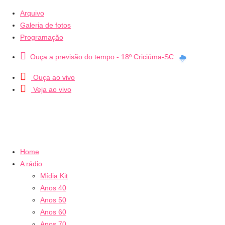
Arquivo
Galeria de fotos
Programação
Ouça a previsão do tempo - 18º Criciúma-SC
Ouça ao vivo
Veja ao vivo
Home
A rádio
Mídia Kit
Anos 40
Anos 50
Anos 60
Anos 70