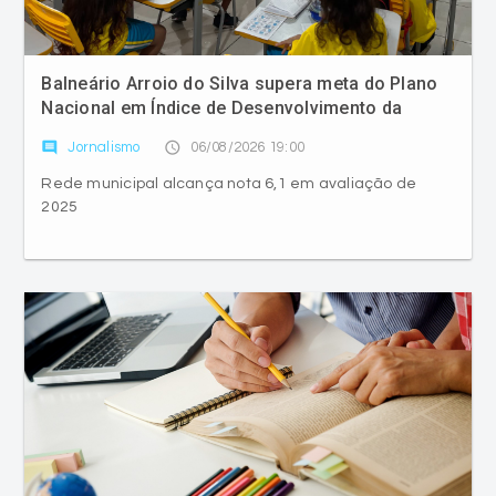
Balneário Arroio do Silva supera meta do Plano
Nacional em Índice de Desenvolvimento da
Educação Básica
comment
access_time
Jornalismo
06/08/2026 19:00
Rede municipal alcança nota 6,1 em avaliação de
2025