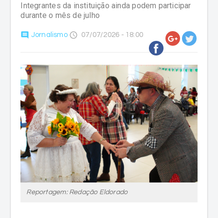
Integrantes da instituição ainda podem participar
durante o mês de julho
comment
access_time
Jornalismo
07/07/2026 - 18:00
Reportagem: Redação Eldorado