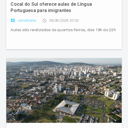
Cocal do Sul oferece aulas de Língua
Portuguesa para imigrantes
comment
access_time
Jornalismo
06/08/2026 20:00
Aulas são realizadas às quartas-feiras, das 19h às 22h