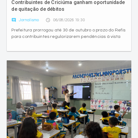
Contribuintes de Criciúma ganham oportunidade
de quitação de débitos
comment
access_time
Jornalismo
06/08/2026 19:30
Prefeitura prorrogou até 30 de outubro o prazo do Refis
para contribuintes regularizarem pendências à vista