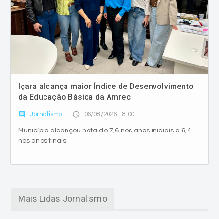
Içara alcança maior Índice de Desenvolvimento
da Educação Básica da Amrec
comment
access_time
Jornalismo
06/08/2026 18:00
Município alcançou nota de 7,6 nos anos iniciais e 6,4
nos anos finais
Mais Lidas Jornalismo