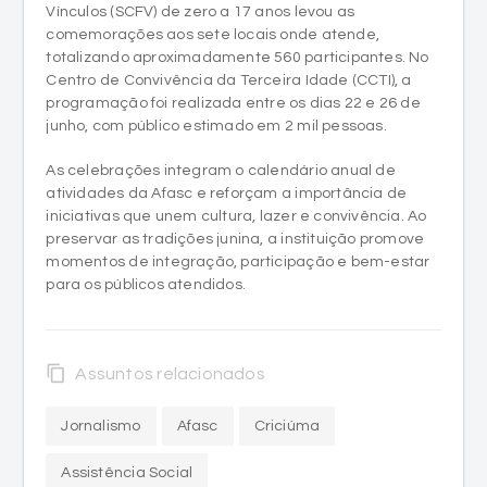
Vínculos (SCFV) de zero a 17 anos levou as
comemorações aos sete locais onde atende,
totalizando aproximadamente 560 participantes. No
Centro de Convivência da Terceira Idade (CCTI), a
programação foi realizada entre os dias 22 e 26 de
junho, com público estimado em 2 mil pessoas.
As celebrações integram o calendário anual de
atividades da Afasc e reforçam a importância de
iniciativas que unem cultura, lazer e convivência. Ao
preservar as tradições junina, a instituição promove
momentos de integração, participação e bem-estar
para os públicos atendidos.
content_copy
Assuntos relacionados
Jornalismo
Afasc
Criciúma
Assistência Social