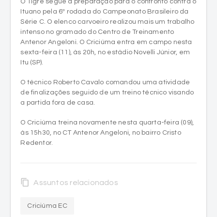
intenso no gramado do Centro de Treinamento
Antenor Angeloni. O Criciúma entra em campo nesta
sexta-feira (11), às 20h, no estádio Novelli Júnior, em
Itu (SP).
O técnico Roberto Cavalo comandou uma atividade
de finalizações seguido de um treino técnico visando
a partida fora de casa.
O Criciúma treina novamente nesta quarta-feira (09),
às 15h30, no CT Antenor Angeloni, no bairro Cristo
Redentor.
content_copy
Assuntos relacionados
Criciúma EC