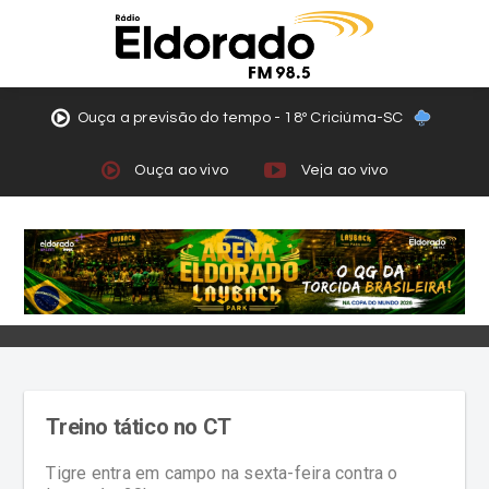
Ouça a previsão do tempo - 18º Criciúma-SC
Ouça ao vivo
Veja ao vivo
Treino tático no CT
Tigre entra em campo na sexta-feira contra o
Ituano às 20h
comment
access_time
Criciúma EC
09/09/2020 - 07:30