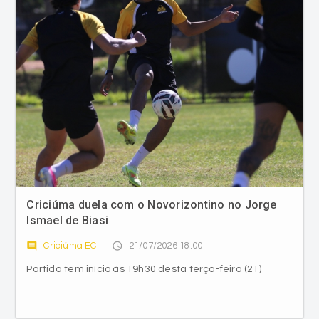
Criciúma duela com o Novorizontino no Jorge
Ismael de Biasi
comment
access_time
Criciúma EC
21/07/2026 18:00
Partida tem início às 19h30 desta terça-feira (21)