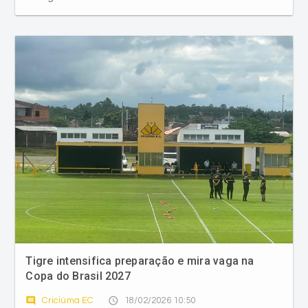
Tigre intensifica preparação e mira vaga na
Copa do Brasil 2027
comment
access_time
Criciúma EC
18/02/2026 10:50
Equipe de Eduardo Baptista realiza treino técnico e
tático no CT e trata Taça Acesc como prioridade após