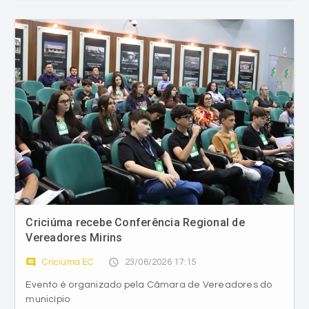
Criciúma recebe Conferência Regional de
Vereadores Mirins
comment
access_time
Criciúma EC
23/06/2026 17:15
Evento é organizado pela Câmara de Vereadores do
município