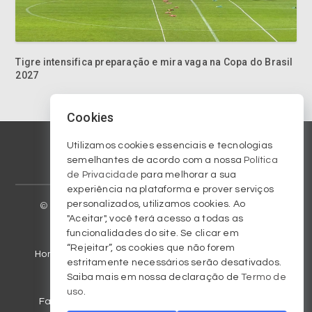
Tigre intensifica preparação e mira vaga na Copa do Brasil
2027
Cookies
Utilizamos cookies essenciais e tecnologias
semelhantes de acordo com a nossa
Política
© 2023 Copyright am570.com.br. Todos os direitos
de Privacidade
para melhorar a sua
reservados / All rights reserved.
experiência na plataforma e prover serviços
personalizados, utilizamos cookies. Ao
Homepage
Arquivo
Colunistas
Criciúma EC
"Aceitar", você terá acesso a todas as
funcionalidades do site. Se clicar em
Galeria de fotos
Notícias
Programação
“Rejeitar”, os cookies que não forem
Fale conosco
Regulamentos
Termos de Uso
estritamente necessários serão desativados.
Saiba mais em nossa declaração de
Termo de
Políticas de Privacidade
uso
.