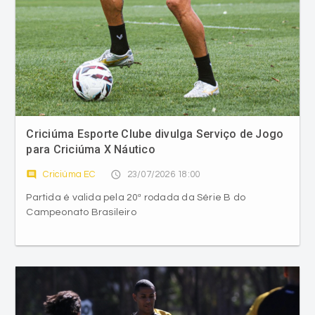
Criciúma Esporte Clube divulga Serviço de Jogo
para Criciúma X Náutico
comment
access_time
Criciúma EC
23/07/2026 18:00
Partida é valida pela 20ª rodada da Série B do
Campeonato Brasileiro