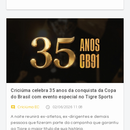
Criciúma celebra 35 anos da conquista da Copa
do Brasil com evento especial no Tigre Sports
Bar
comment
access_time
Criciúma EC
02/06/2026 11:08
A noite reunirá ex-atletas, ex-dirigentes e demais
pessoas que fizeram parte da campanha que garantiu
ao Tigre o maior título de sua história.