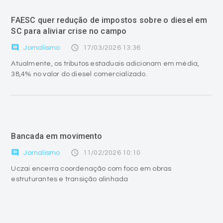
FAESC quer redução de impostos sobre o diesel em
SC para aliviar crise no campo
comment
access_time
Jornalismo
17/03/2026 13:36
Atualmente, os tributos estaduais adicionam em média,
38,4% no valor do diesel comercializado.
Bancada em movimento
comment
access_time
Jornalismo
11/02/2026 10:10
Uczai encerra coordenação com foco em obras
estruturantes e transição alinhada