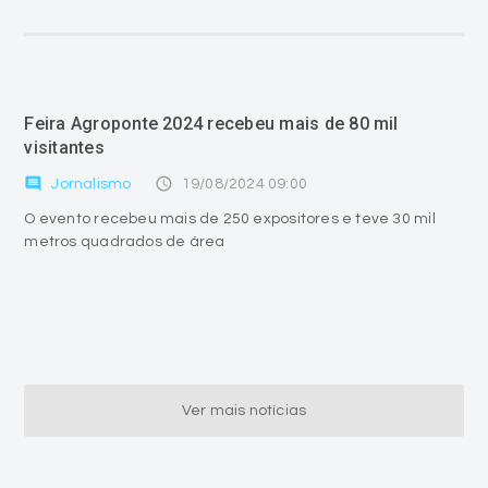
Feira Agroponte 2024 recebeu mais de 80 mil
visitantes
comment
access_time
Jornalismo
19/08/2024 09:00
O evento recebeu mais de 250 expositores e teve 30 mil
metros quadrados de área
Ver mais notícias