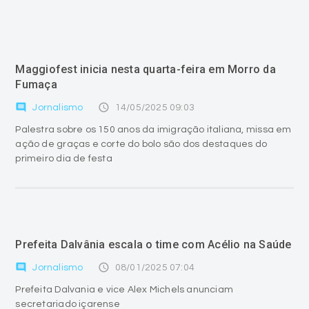
Maggiofest inicia nesta quarta-feira em Morro da
Fumaça
comment
access_time
Jornalismo
14/05/2025 09:03
Palestra sobre os 150 anos da imigração italiana, missa em
ação de graças e corte do bolo são dos destaques do
primeiro dia de festa
Prefeita Dalvânia escala o time com Acélio na Saúde
comment
access_time
Jornalismo
08/01/2025 07:04
Prefeita Dalvania e vice Alex Michels anunciam
secretariado içarense