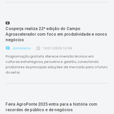
Cooperja realiza 22ª edição do Campo
Agroacelerador com foco em produtividade e novos
negócios
comment
access_time
Jornalismo
13/01/2026 10:09
Programação gratuita oferece imersão técnica em
culturas estratégicas, pecuária e gestão, conectando
produtores às principais soluções de mercado para o futuro
do setor.
Feira AgroPonte 2025 entra para a história com
recordes de público e de negócios