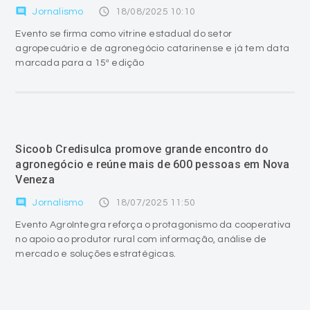
comment
access_time
Jornalismo
18/08/2025 10:10
Evento se firma como vitrine estadual do setor
agropecuário e de agronegócio catarinense e já tem data
marcada para a 15ª edição
Sicoob Credisulca promove grande encontro do
agronegócio e reúne mais de 600 pessoas em Nova
Veneza
comment
access_time
Jornalismo
18/07/2025 11:50
Evento AgroIntegra reforça o protagonismo da cooperativa
no apoio ao produtor rural com informação, análise de
mercado e soluções estratégicas.