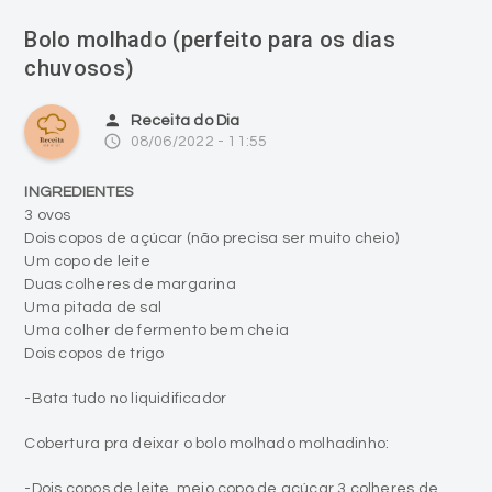
Bolo molhado (perfeito para os dias
chuvosos)
person
Receita do Dia
access_time
08/06/2022 - 11:55
INGREDIENTES
3 ovos
Dois copos de açúcar (não precisa ser muito cheio)
Um copo de leite
Duas colheres de margarina
Uma pitada de sal
Uma colher de fermento bem cheia
Dois copos de trigo
-Bata tudo no liquidificador
Cobertura pra deixar o bolo molhado molhadinho:
-Dois copos de leite, meio copo de açúcar 3 colheres de