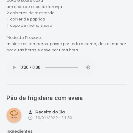
coxa e sobre coxa
um copo de suco de laranja
2 colheres de mostarda
1 colher de paprica
1 copo de molho shoyo
Modo de Preparo:
misture os temperos, passe por toda a carne, deixe marinar
por duas horas e asse por uma hora
Pão de frigideira com aveia
person
Receita do Dia
access_time
19/01/2022 - 11:50
Ingredientes