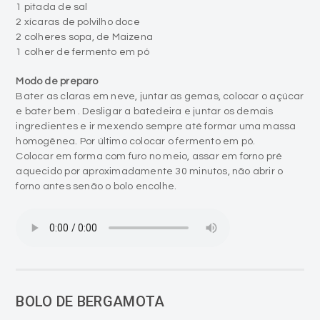
1 pitada de sal
2 xícaras de polvilho doce
2 colheres sopa, de Maizena
1 colher de fermento em pó
Modo de preparo
Bater as claras em neve, juntar as gemas, colocar o açúcar
e bater bem . Desligar a batedeira e juntar os demais
ingredientes e ir mexendo sempre até formar uma massa
homogênea. Por último colocar o fermento em pó.
Colocar em forma com furo no meio, assar em forno pré
aquecido por aproximadamente 30 minutos, não abrir o
forno antes senão o bolo encolhe.
BOLO DE BERGAMOTA