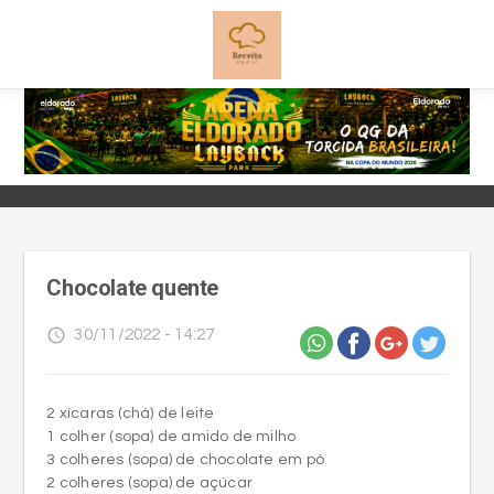
Chocolate quente
access_time
30/11/2022 - 14:27
2 xícaras (chá) de leite
1 colher (sopa) de amido de milho
3 colheres (sopa) de chocolate em pó
2 colheres (sopa) de açúcar