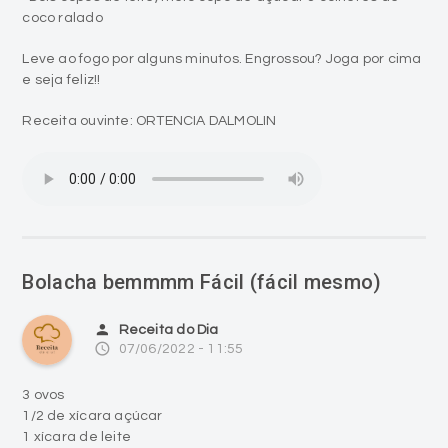
coco ralado
Leve ao fogo por alguns minutos. Engrossou? Joga por cima
e seja feliz!!
Receita ouvinte: ORTENCIA DALMOLIN
Bolacha bemmmm Fácil (fácil mesmo)
person
Receita do Dia
access_time
07/06/2022 - 11:55
3 ovos
1/2 de xícara açúcar
1 xícara de leite