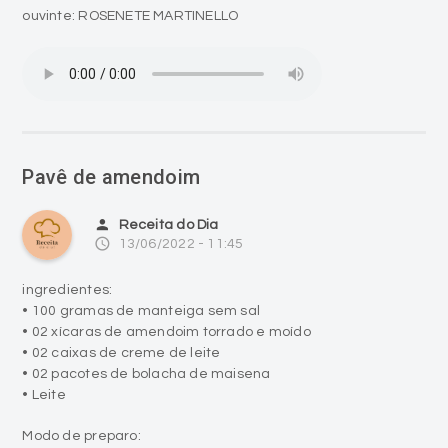
ouvinte: ROSENETE MARTINELLO
Pavê de amendoim
person
Receita do Dia
access_time
13/06/2022 - 11:45
ingredientes:
• 100 gramas de manteiga sem sal
• 02 xícaras de amendoim torrado e moído
• 02 caixas de creme de leite
• 02 pacotes de bolacha de maisena
• Leite
Modo de preparo: