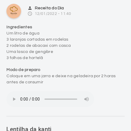
person
Receita do Dia
access_time
12/01/2022 - 11:40
Ingredientes
Um litro de água
3 laranjas cortadas em rodelas
2 rodelas de abacaxi com casca
Uma lasca de gengibre
3 folhas de hortelã
Modo de preparo
Coloque em uma jarra e deixe na geladeira por 2 horas
antes de consumir
Lentilha da kanti