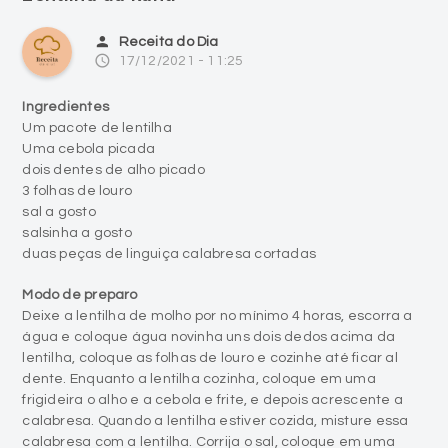
person
Receita do Dia
access_time
17/12/2021 - 11:25
Ingredientes
Um pacote de lentilha
Uma cebola picada
dois dentes de alho picado
3 folhas de louro
sal a gosto
salsinha a gosto
duas peças de linguiça calabresa cortadas
Modo de preparo
Deixe a lentilha de molho por no mínimo 4 horas, escorra a
água e coloque água novinha uns dois dedos acima da
lentilha, coloque as folhas de louro e cozinhe até ficar al
dente. Enquanto a lentilha cozinha, coloque em uma
frigideira o alho e a cebola e frite, e depois acrescente a
calabresa. Quando a lentilha estiver cozida, misture essa
calabresa com a lentilha. Corrija o sal, coloque em uma