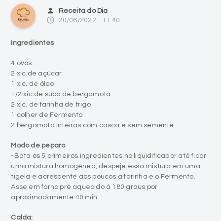
person
Receita do Dia
access_time
20/06/2022 - 11:40
Ingredientes
4 ovos
2 xic.de açúcar
1 xic. de óleo
1/2 xic.de suco de bergamota
2 xic. de farinha de trigo
1 colher de Fermento
2 bergamota inteiras com casca e sem semente
Modo de peparo
-Bata os 5 primeiros ingredientes no liquidificador até ficar
uma mistura homogênea, despeje essa mistura em uma
tigela e acrescente aos poucos a farinha e o Fermento.
Asse em forno pré aquecido à 180 graus por
aproximadamente 40 min.
Calda: