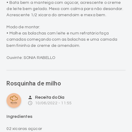
• Bata bem a manteiga com açúcar, acrescente o creme
de leite bem gelado. Mexa com calma para não desandar.
Acrescente 1/2 xícara do amendoim e mexa bem.
Modo de montar:
• Molhe as bolachas com leite e num refratário faça
camadas começando com as bolachas e uma camada
bem fininha de creme de amendoim.
Ouvinte: SONIA RABELLO
Rosquinha de milho
person
Receita do Dia
access_time
10/06/2022 - 11:55
Ingredientes
02 xícaras açúcar