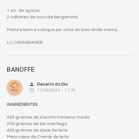
1 xic. de açúcar
2 colheres de suco de bergamota
Misture bem e coloque por cima do bolo ainda morno
LU CASAGRANDE
BANOFFE
person
Receita do Dia
access_time
17/06/2022 - 11:35
INGREDIENTES
400 gramas de biscoito maisena moída
200 gramas de de manteiga
400 gramas de doce de leite
Meia caixa de Creme de leite