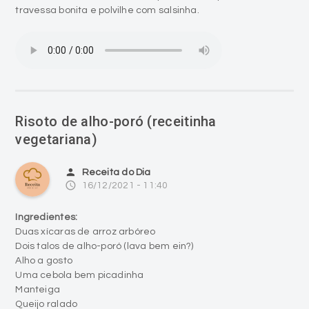
travessa bonita e polvilhe com salsinha.
Risoto de alho-poró (receitinha
vegetariana)
person
Receita do Dia
access_time
16/12/2021 - 11:40
Ingredientes:
Duas xícaras de arroz arbóreo
Dois talos de alho-poró (lava bem ein?)
Alho a gosto
Uma cebola bem picadinha
Manteiga
Queijo ralado