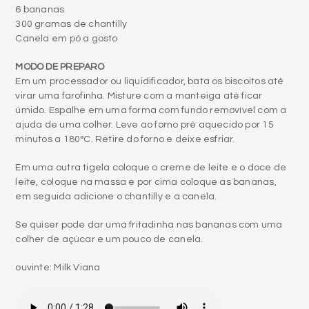
6 bananas
300 gramas de chantilly
Canela em pó a gosto
MODO DE PREPARO
Em um processador ou liquidificador, bata os biscoitos até
virar uma farofinha. Misture com a manteiga até ficar
úmido. Espalhe em uma forma com fundo removível com a
ajuda de uma colher. Leve ao forno pré aquecido por 15
minutos a 180°C. Retire do forno e deixe esfriar.
Em uma outra tigela coloque o creme de leite e o doce de
leite, coloque na massa e por cima coloque as bananas,
em seguida adicione o chantilly e a canela.
Se quiser pode dar uma fritadinha nas bananas com uma
colher de açúcar e um pouco de canela.
ouvinte: Milk Viana