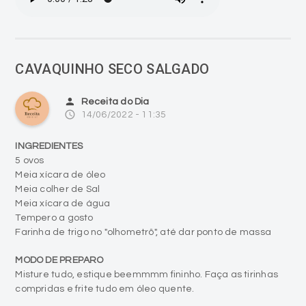
CAVAQUINHO SECO SALGADO
person
Receita do Dia
access_time
14/06/2022 - 11:35
INGREDIENTES
5 ovos
Meia xícara de óleo
Meia colher de Sal
Meia xícara de água
Tempero a gosto
Farinha de trigo no "olhometrô", até dar ponto de massa
MODO DE PREPARO
Misture tudo, estique beemmmm fininho. Faça as tirinhas
compridas e frite tudo em óleo quente.