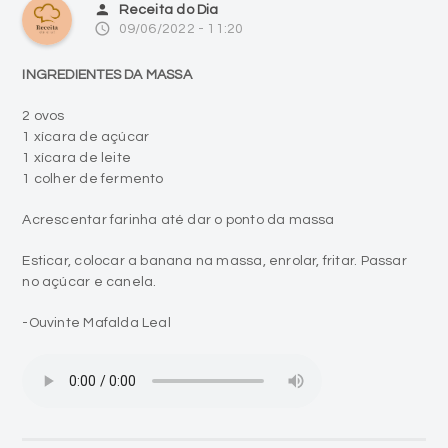
person
Receita do Dia
access_time
09/06/2022 - 11:20
INGREDIENTES DA MASSA
2 ovos
1 xícara de açúcar
1 xícara de leite
1 colher de fermento
Acrescentar farinha até dar o ponto da massa
Esticar, colocar a banana na massa, enrolar, fritar. Passar
no açúcar e canela.
-Ouvinte Mafalda Leal