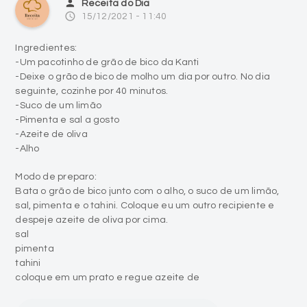
person
Receita do Dia
access_time
15/12/2021 - 11:40
Ingredientes:
-Um pacotinho de grão de bico da Kanti
-Deixe o grão de bico de molho um dia por outro. No dia
seguinte, cozinhe por 40 minutos.
-Suco de um limão
-Pimenta e sal a gosto
-Azeite de oliva
-Alho
Modo de preparo:
Bata o grão de bico junto com o alho, o suco de um limão,
sal, pimenta e o tahini. Coloque eu um outro recipiente e
despeje azeite de oliva por cima.
sal
pimenta
tahini
coloque em um prato e regue azeite de