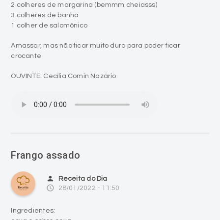
2 colheres de margarina (bemmm cheiasss)
3 colheres de banha
1 colher de salomônico
Amassar, mas não ficar muito duro para poder ficar
crocante
OUVINTE: Cecília Comin Nazário
Frango assado
person
Receita do Dia
access_time
28/01/2022 - 11:50
Ingredientes: