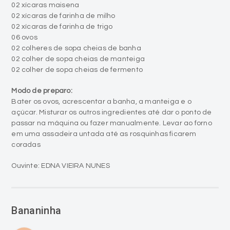
02 xícaras maisena
02 xícaras de farinha de milho
02 xícaras de farinha de trigo
06 ovos
02 colheres de sopa cheias de banha
02 colher de sopa cheias de manteiga
02 colher de sopa cheias de fermento
Modo de preparo:
Bater os ovos, acrescentar a banha, a manteiga e o
açúcar. Misturar os outros ingredientes até dar o ponto de
passar na máquina ou fazer manualmente. Levar ao forno
em uma assadeira untada até as rosquinhas ficarem
coradas
Ouvinte: EDNA VIEIRA NUNES
Bananinha