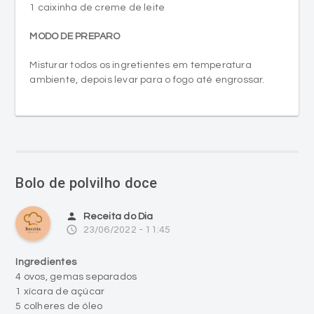
1 caixinha de creme de leite
MODO DE PREPARO
Misturar todos os ingretientes em temperatura
ambiente, depois levar para o fogo até engrossar.
Bolo de polvilho doce
person
Receita do Dia
access_time
23/06/2022 - 11:45
Ingredientes
4 ovos, gemas separados
1 xícara de açúcar
5 colheres de óleo