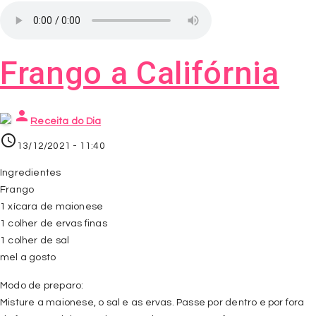
Frango a Califórnia
person
Receita do Dia
access_time
13/12/2021 - 11:40
Ingredientes
Frango
1 xícara de maionese
1 colher de ervas finas
1 colher de sal
mel a gosto
Modo de preparo:
Misture a maionese, o sal e as ervas. Passe por dentro e por fora