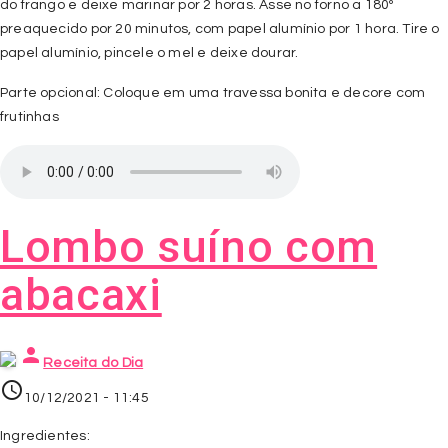
do frango e deixe marinar por 2 horas. Asse no forno a 180º
preaquecido por 20 minutos, com papel alumínio por 1 hora. Tire o
papel alumínio, pincele o mel e deixe dourar.
Parte opcional: Coloque em uma travessa bonita e decore com
frutinhas
Lombo suíno com
abacaxi
person
Receita do Dia
access_time
10/12/2021 - 11:45
Ingredientes: