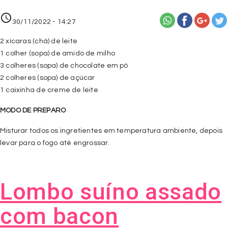
access_time
30/11/2022 - 14:27
2 xícaras (chá) de leite
1 colher (sopa) de amido de milho
3 colheres (sopa) de chocolate em pó
2 colheres (sopa) de açúcar
1 caixinha de creme de leite
MODO DE PREPARO
Misturar todos os ingretientes em temperatura ambiente, depois
levar para o fogo até engrossar.
Lombo suíno assado
com bacon