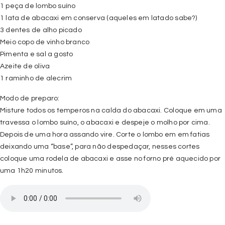
1 peça de lombo suíno
1 lata de abacaxi em conserva (aqueles em latado sabe?)
3 dentes de alho picado
Meio copo de vinho branco
Pimenta e sal a gosto
Azeite de oliva
1 raminho de alecrim
Modo de preparo:
Misture todos os temperos na calda do abacaxi. Coloque em uma
travessa o lombo suíno, o abacaxi e despeje o molho por cima.
Depois de uma hora assando vire. Corte o lombo em em fatias
deixando uma “base”, para não despedaçar, nesses cortes
coloque uma rodela de abacaxi e asse no forno pré aquecido por
uma 1h20 minutos.