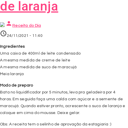
de laranja
person
Receita do Dia
access_time
24/11/2021 - 11:40
Ingredientes
Uma caixa de 400ml de leite condensado
A mesma medida de creme de leite
A mesma medida de suco de maracujá
Meia laranja
Modo de preparo
Bata no liquidificador por 5 minutos, leva pra geladeira por 4
horas. Em seguida faça uma calda com açúcar e a semente de
maracujá. Quando estiver pronto, acrescente o suco de laranja e
coloque em cima do mousse. Deixe gelar.
Obs: A receita tem o selinho de aprovação da estagiaria :)