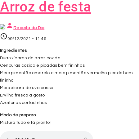
Arroz de festa
person
Receita do Dia
access_time
09/12/2021 - 11:49
Ingredientes
Duas xícaras de arroz cozido
Cenouras cozida e picadas bem fininhas
Meio pimentão amarelo e meio pimentão vermelho picado bem
fininho
Meia xícara de uva passa
Ervilha fresca a gosto
Azeitonas cortadinhas
Modo de preparo
Mistura tudo e tá pronto!!