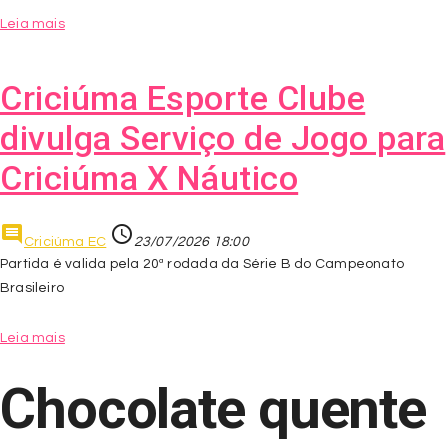
Leia mais
Criciúma Esporte Clube
divulga Serviço de Jogo para
Criciúma X Náutico
comment
access_time
Criciúma EC
23/07/2026 18:00
Partida é valida pela 20ª rodada da Série B do Campeonato
Brasileiro
Leia mais
Chocolate quente