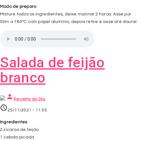
Modo de preparo
Misture todos os ingredientes, deixe marinar 2 horas. Asse por
50m a 180°C com papel alumínio, depois retire e asse até dourar.
Salada de feijão
branco
person
Receita do Dia
access_time
25/11/2021 - 11:55
Ingredientes
2 xícaras de feijão
1 cebola picada