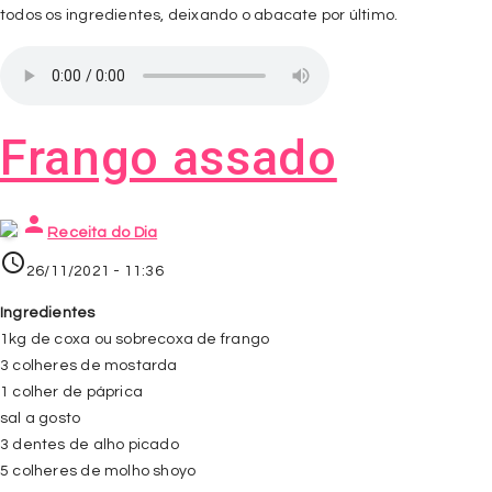
todos os ingredientes, deixando o abacate por último.
Frango assado
person
Receita do Dia
access_time
26/11/2021 - 11:36
Ingredientes
1kg de coxa ou sobrecoxa de frango
3 colheres de mostarda
1 colher de páprica
sal a gosto
3 dentes de alho picado
5 colheres de molho shoyo