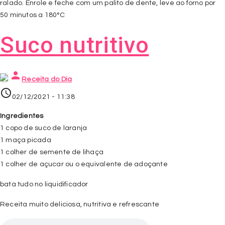
ralado. Enrole e feche com um palito de dente, leve ao forno por
50 minutos a 180°C
Suco nutritivo
person
Receita do Dia
access_time
02/12/2021 - 11:38
Ingredientes
1 copo de suco de laranja
1 maça picada
1 colher de semente de lihaça
1 colher de açucar ou o equivalente de adoçante
bata tudo no liquidificador
Receita muito deliciosa, nutritiva e refrescante