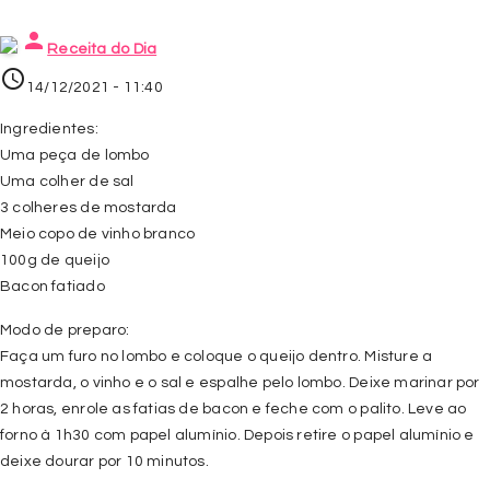
person
Receita do Dia
access_time
14/12/2021 - 11:40
Ingredientes:
Uma peça de lombo
Uma colher de sal
3 colheres de mostarda
Meio copo de vinho branco
100g de queijo
Bacon fatiado
Modo de preparo:
Faça um furo no lombo e coloque o queijo dentro. Misture a
mostarda, o vinho e o sal e espalhe pelo lombo. Deixe marinar por
2 horas, enrole as fatias de bacon e feche com o palito. Leve ao
forno à 1h30 com papel alumínio. Depois retire o papel alumínio e
deixe dourar por 10 minutos.