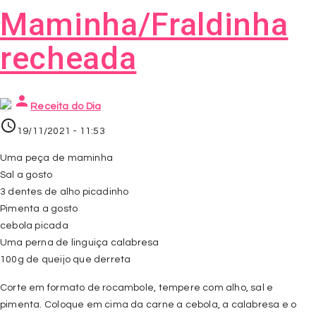
Maminha/Fraldinha
recheada
person
Receita do Dia
access_time
19/11/2021 - 11:53
Uma peça de maminha
Sal a gosto
3 dentes de alho picadinho
Pimenta a gosto
cebola picada
Uma perna de linguiça calabresa
100g de queijo que derreta
Corte em formato de rocambole, tempere com alho, sal e
pimenta. Coloque em cima da carne a cebola, a calabresa e o