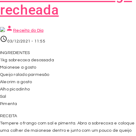
recheada
person
Receita do Dia
access_time
03/12/2021 - 11:55
INGREDIENTES
1kg sobrecoxa desossada
Maionese a gosto
Queijo ralado parmesão
Alecrim a gosto
Alho picadinho
Sal
Pimenta
RECEITA
Tempere o frango com sal e pimenta. Abra a sobrecoxa e coloque
uma colher de maionese dentro e junto com um pouco de queijo