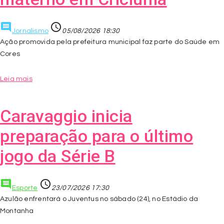
comment
access_time
Jornalismo
05/08/2026 18:30
Ação promovida pela prefeitura municipal faz parte do Saúde em
Cores
Leia mais
Caravaggio inicia
preparação para o último
jogo da Série B
comment
access_time
Esporte
23/07/2026 17:30
Azulão enfrentará o Juventus no sábado (24), no Estádio da
Montanha