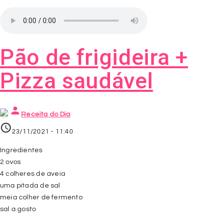
Pão de frigideira +
Pizza saudável
person
Receita do Dia
access_time
23/11/2021 - 11:40
Ingredientes
2 ovos
4 colheres de aveia
uma pitada de sal
meia colher de fermento
sal a gosto