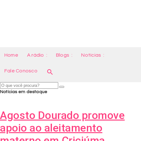
Home
A rádio
Blogs
Notícias
Fale Conosco
search
Notícias em destaque
Agosto Dourado promove
apoio ao aleitamento
materno em Criciúma