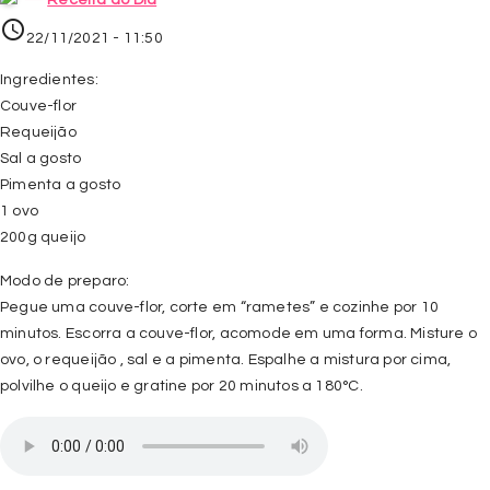
Receita do Dia
access_time
22/11/2021 - 11:50
Ingredientes:
Couve-flor
Requeijão
Sal a gosto
Pimenta a gosto
1 ovo
200g queijo
Modo de preparo:
Pegue uma couve-flor, corte em “rametes” e cozinhe por 10
minutos. Escorra a couve-flor, acomode em uma forma. Misture o
ovo, o requeijão , sal e a pimenta. Espalhe a mistura por cima,
polvilhe o queijo e gratine por 20 minutos a 180°C.