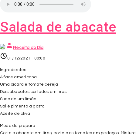
Salada de abacate
person
Receita do Dia
access_time
01/12/2021 - 00:00
Ingredientes
Alface americana
Uma xícara e tomate cereja
Dois abacates cortados em tiras
Suco de um limão
Sal e pimenta a gosto
Azeite de oliva
Modo de preparo
Corte o abacate em tiras, corte o os tomates em pedaços. Misture