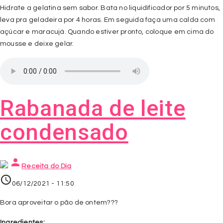
Hidrate a gelatina sem sabor. Bata no liquidificador por 5 minutos,
leva pra geladeira por 4 horas. Em seguida faça uma calda com
açúcar e maracujá. Quando estiver pronto, coloque em cima do
mousse e deixe gelar.
Rabanada de leite
condensado
person
Receita do Dia
access_time
06/12/2021 - 11:50
Bora aproveitar o pão de ontem???
Ingredientes: