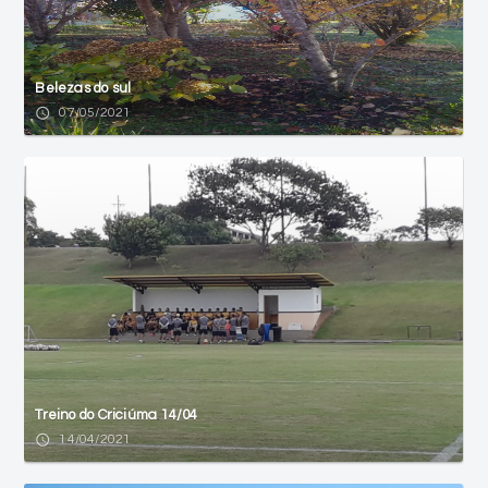
Belezas do sul
access_time
07/05/2021
Treino do Criciúma 14/04
access_time
14/04/2021