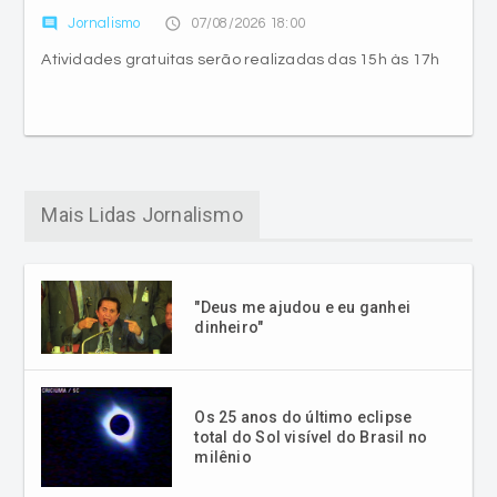
comment
access_time
Jornalismo
07/08/2026 18:00
Atividades gratuitas serão realizadas das 15h às 17h
Mais Lidas Jornalismo
"Deus me ajudou e eu ganhei
dinheiro"
Os 25 anos do último eclipse
total do Sol visível do Brasil no
milênio