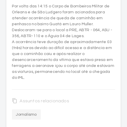
Por volta das 14:15 o Corpo de Bombeiros Militar de
Orleans e de São Ludgero foram acionados para
atender ocorrência de queda de caminhão em
penhasco no bairro Guatá em Lauro Muller.
Deslocaram-se para o local a PRE, ABTR - 064, ASU -
356, ABTR-110 e o Águia 04 de Lages.
A ocorrência teve duração de aproximadamente 03
(três) horas devido ao difícil acesso e a distância em
que o caminhão caiu e após realizar o
desencarceramento da vítima que estava presa em
ferragens a aeronave içou o corpo até onde estavam
as viaturas, permanecendo no local até a chegada
do IML.
content_copy
Assuntos relacionados
Jornalismo