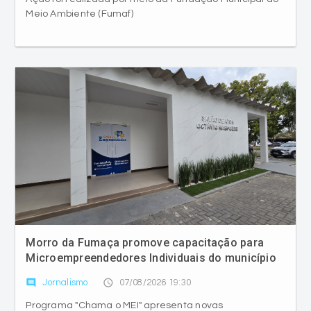
Meio Ambiente (Fumaf)
Morro da Fumaça promove capacitação para
Microempreendedores Individuais do município
comment
access_time
Jornalismo
07/08/2026 19:30
Programa "Chama o MEI" apresenta novas