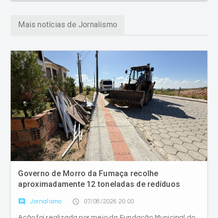
Mais notícias de Jornalismo
Governo de Morro da Fumaça recolhe
aproximadamente 12 toneladas de redíduos
comment
access_time
Jornalismo
07/08/2026 20:00
Ação foi realizada por meio da Fundação Municipal do