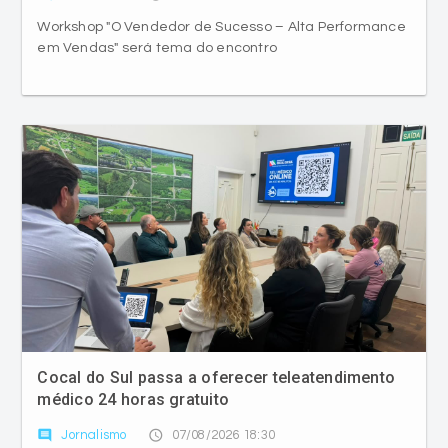
Workshop "O Vendedor de Sucesso – Alta Performance
em Vendas" será tema do encontro
Cocal do Sul passa a oferecer teleatendimento
médico 24 horas gratuito
comment
access_time
Jornalismo
07/08/2026 18:30