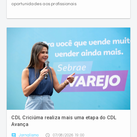
oportunidades aos profissionais
CDL Criciúma realiza mais uma etapa do CDL
Avança
comment
access_time
Jornalismo
07/08/2026 19:00