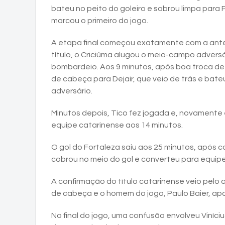
bateu no peito do goleiro e sobrou limpa para 
marcou o primeiro do jogo.
A etapa final começou exatamente com a anteri
título, o Criciúma alugou o meio-campo advers
bombardeio. Aos 9 minutos, após boa troca de
de cabeça para Dejair, que veio de trás e bate
adversário.
Minutos depois, Tico fez jogada e, novamente e
equipe catarinense aos 14 minutos.
O gol do Fortaleza saiu aos 25 minutos, após cob
cobrou no meio do gol e converteu para equipe
A confirmação do título catarinense veio pelo 
de cabeça e o homem do jogo, Paulo Baier, ap
No final do jogo, uma confusão envolveu Viníciu