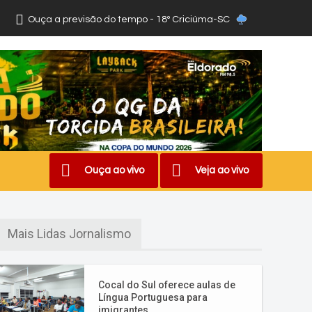
Ouça a previsão do tempo - 18º Criciúma-SC
Ouça ao vivo
Veja ao vivo
Mais Lidas Jornalismo
Cocal do Sul oferece aulas de
Língua Portuguesa para
imigrantes