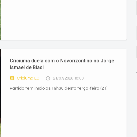
Criciúma duela com o Novorizontino no Jorge
Ismael de Biasi
comment
access_time
Criciúma EC
21/07/2026 18:00
Partida tem início às 19h30 desta terça-feira (21)