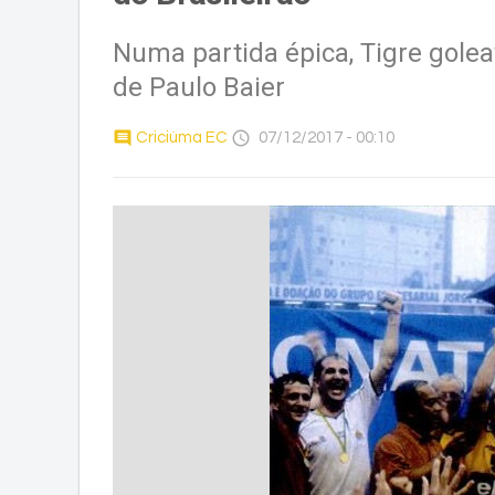
Numa partida épica, Tigre golea
de Paulo Baier
comment
access_time
Criciúma EC
07/12/2017 - 00:10