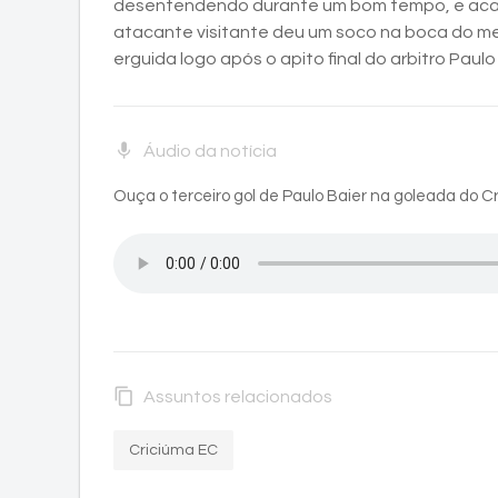
desentendendo durante um bom tempo, e acab
atacante visitante deu um soco na boca do mei
erguida logo após o apito final do arbitro Paulo
mic
Áudio da notícia
Ouça o terceiro gol de Paulo Baier na goleada do C
content_copy
Assuntos relacionados
Criciúma EC