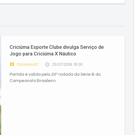
Criciúma Esporte Clube divulga Serviço de
Jogo para Criciúma X Náutico
comment
access_time
Criciúma EC
23/07/2026 18:00
Partida é valida pela 20ª rodada da Série B do
Campeonato Brasileiro