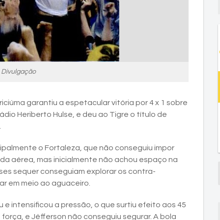
: Divulgação
Criciúma garantiu a espetacular vitória por 4 x 1 sobre
dio Heriberto Hulse, e deu ao Tigre o título de
.
cipalmente o Fortaleza, que não conseguiu impor
gada aérea, mas inicialmente não achou espaço na
nses sequer conseguiam explorar os contra-
lar em meio ao aguaceiro.
 e intensificou a pressão, o que surtiu efeito aos 45
 força, e Jéfferson não conseguiu segurar. A bola