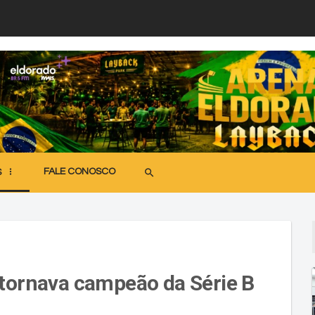
FALE CONOSCO
search
S
 tornava campeão da Série B