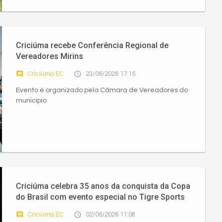
Criciúma recebe Conferência Regional de
Vereadores Mirins
comment
access_time
Criciúma EC
23/06/2026 17:15
Evento é organizado pela Câmara de Vereadores do
município
Criciúma celebra 35 anos da conquista da Copa
do Brasil com evento especial no Tigre Sports
Bar
comment
access_time
Criciúma EC
02/06/2026 11:08