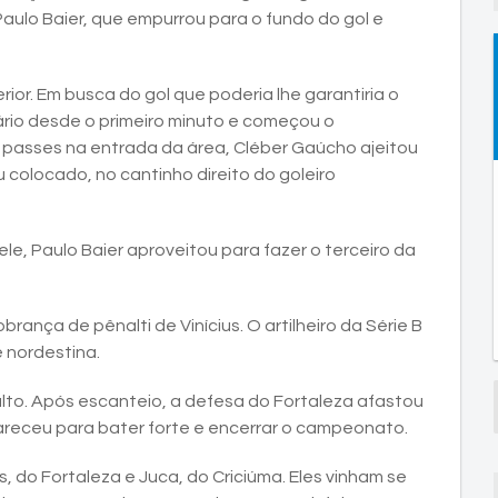
Paulo Baier, que empurrou para o fundo do gol e
or. Em busca do gol que poderia lhe garantiria o
ário desde o primeiro minuto e começou o
 passes na entrada da área, Cléber Gaúcho ajeitou
u colocado, no cantinho direito do goleiro
le, Paulo Baier aproveitou para fazer o terceiro da
rança de pênalti de Vinícius. O artilheiro da Série B
 nordestina.
alto. Após escanteio, a defesa do Fortaleza afastou
areceu para bater forte e encerrar o campeonato.
s, do Fortaleza e Juca, do Criciúma. Eles vinham se