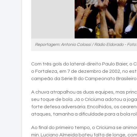
Reportagem: Antonio Colossi / Rádio Eldorado - Foto
Com três gols do lateral-direito Paulo Baier, o 
o Fortaleza, em 7 de dezembro de 2002, no está
campeão da Série B do Campeonato Brasileiro
A chuva atrapalhou as duas equipes, mas prin
seu toque de bola. Já o Criciúma adotou a jo
forte defesa adversária. Encolhidos, os ceare
ataques, tamanha a dificuldade para a bola ro
Ao final do primeiro tempo, o Criciúma se animou
min. Luciano Almeida bateu falta de longe, com