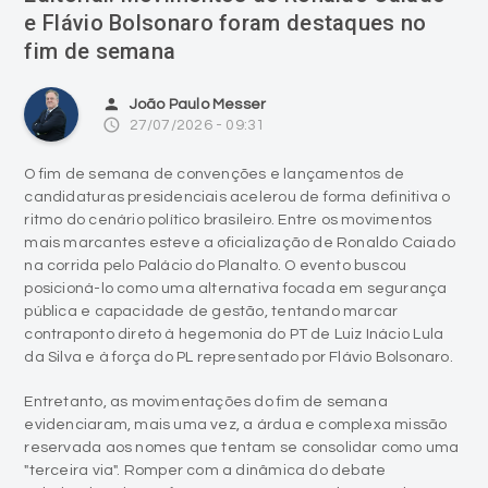
e Flávio Bolsonaro foram destaques no
fim de semana
person
João Paulo Messer
access_time
27/07/2026 - 09:31
O fim de semana de convenções e lançamentos de
candidaturas presidenciais acelerou de forma definitiva o
ritmo do cenário político brasileiro. Entre os movimentos
mais marcantes esteve a oficialização de Ronaldo Caiado
na corrida pelo Palácio do Planalto. O evento buscou
posicioná-lo como uma alternativa focada em segurança
pública e capacidade de gestão, tentando marcar
contraponto direto à hegemonia do PT de Luiz Inácio Lula
da Silva e à força do PL representado por Flávio Bolsonaro.
Entretanto, as movimentações do fim de semana
evidenciaram, mais uma vez, a árdua e complexa missão
reservada aos nomes que tentam se consolidar como uma
"terceira via". Romper com a dinâmica do debate