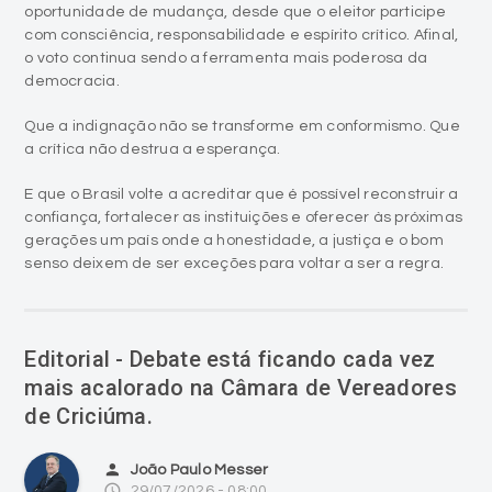
oportunidade de mudança, desde que o eleitor participe
com consciência, responsabilidade e espírito crítico. Afinal,
o voto continua sendo a ferramenta mais poderosa da
democracia.
Que a indignação não se transforme em conformismo. Que
a crítica não destrua a esperança.
E que o Brasil volte a acreditar que é possível reconstruir a
confiança, fortalecer as instituições e oferecer às próximas
gerações um país onde a honestidade, a justiça e o bom
senso deixem de ser exceções para voltar a ser a regra.
Editorial - Debate está ficando cada vez
mais acalorado na Câmara de Vereadores
de Criciúma.
person
João Paulo Messer
access_time
29/07/2026 - 08:00