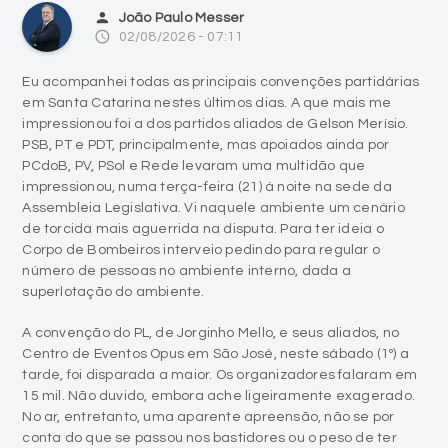
person
João Paulo Messer
access_time
02/08/2026 - 07:11
Eu acompanhei todas as principais convenções partidárias
em Santa Catarina nestes últimos dias. A que mais me
impressionou foi a dos partidos aliados de Gelson Merísio.
PSB, PT e PDT, principalmente, mas apoiados ainda por
PCdoB, PV, PSol e Rede levaram uma multidão que
impressionou, numa terça-feira (21) à noite na sede da
Assembleia Legislativa. Vi naquele ambiente um cenário
de torcida mais aguerrida na disputa. Para ter ideia o
Corpo de Bombeiros interveio pedindo para regular o
número de pessoas no ambiente interno, dada a
superlotação do ambiente.
A convenção do PL, de Jorginho Mello, e seus aliados, no
Centro de Eventos Opus em São José, neste sábado (1º) a
tarde, foi disparada a maior. Os organizadores falaram em
15 mil. Não duvido, embora ache ligeiramente exagerado.
No ar, entretanto, uma aparente apreensão, não se por
conta do que se passou nos bastidores ou o peso de ter