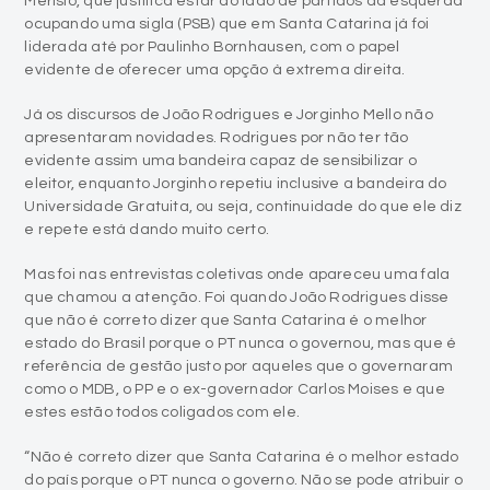
Merísio, que justifica estar do lado de partidos da esquerda
ocupando uma sigla (PSB) que em Santa Catarina já foi
liderada até por Paulinho Bornhausen, com o papel
evidente de oferecer uma opção à extrema direita.
Já os discursos de João Rodrigues e Jorginho Mello não
apresentaram novidades. Rodrigues por não ter tão
evidente assim uma bandeira capaz de sensibilizar o
eleitor, enquanto Jorginho repetiu inclusive a bandeira do
Universidade Gratuita, ou seja, continuidade do que ele diz
e repete está dando muito certo.
Mas foi nas entrevistas coletivas onde apareceu uma fala
que chamou a atenção. Foi quando João Rodrigues disse
que não é correto dizer que Santa Catarina é o melhor
estado do Brasil porque o PT nunca o governou, mas que é
referência de gestão justo por aqueles que o governaram
como o MDB, o PP e o ex-governador Carlos Moises e que
estes estão todos coligados com ele.
“Não é correto dizer que Santa Catarina é o melhor estado
do país porque o PT nunca o governo. Não se pode atribuir o