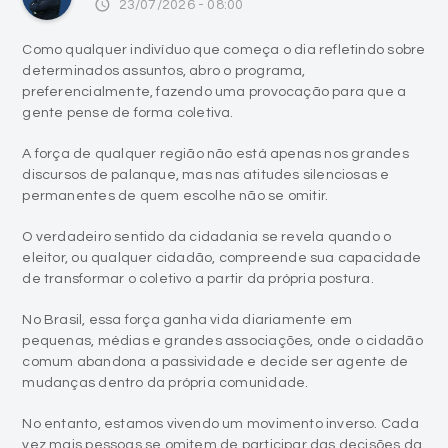
access_time
23/07/2026 - 08:00
Como qualquer indivíduo que começa o dia refletindo sobre
determinados assuntos, abro o programa,
preferencialmente, fazendo uma provocação para que a
gente pense de forma coletiva.
A força de qualquer região não está apenas nos grandes
discursos de palanque, mas nas atitudes silenciosas e
permanentes de quem escolhe não se omitir.
O verdadeiro sentido da cidadania se revela quando o
eleitor, ou qualquer cidadão, compreende sua capacidade
de transformar o coletivo a partir da própria postura.
No Brasil, essa força ganha vida diariamente em
pequenas, médias e grandes associações, onde o cidadão
comum abandona a passividade e decide ser agente de
mudanças dentro da própria comunidade.
No entanto, estamos vivendo um movimento inverso. Cada
vez mais pessoas se omitem de participar das decisões da