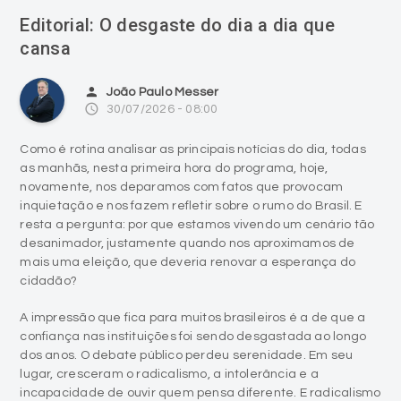
Editorial: O desgaste do dia a dia que
cansa
person
João Paulo Messer
access_time
30/07/2026 - 08:00
Como é rotina analisar as principais notícias do dia, todas
as manhãs, nesta primeira hora do programa, hoje,
novamente, nos deparamos com fatos que provocam
inquietação e nos fazem refletir sobre o rumo do Brasil. E
resta a pergunta: por que estamos vivendo um cenário tão
desanimador, justamente quando nos aproximamos de
mais uma eleição, que deveria renovar a esperança do
cidadão?
A impressão que fica para muitos brasileiros é a de que a
confiança nas instituições foi sendo desgastada ao longo
dos anos. O debate público perdeu serenidade. Em seu
lugar, cresceram o radicalismo, a intolerância e a
incapacidade de ouvir quem pensa diferente. E radicalismo