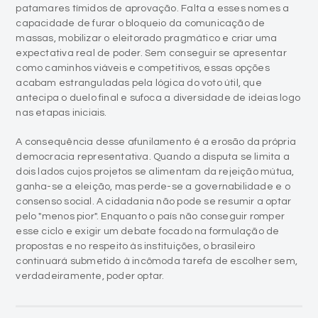
patamares tímidos de aprovação. Falta a esses nomes a
capacidade de furar o bloqueio da comunicação de
massas, mobilizar o eleitorado pragmático e criar uma
expectativa real de poder. Sem conseguir se apresentar
como caminhos viáveis e competitivos, essas opções
acabam estranguladas pela lógica do voto útil, que
antecipa o duelo final e sufoca a diversidade de ideias logo
nas etapas iniciais.
A consequência desse afunilamento é a erosão da própria
democracia representativa. Quando a disputa se limita a
dois lados cujos projetos se alimentam da rejeição mútua,
ganha-se a eleição, mas perde-se a governabilidade e o
consenso social. A cidadania não pode se resumir a optar
pelo "menos pior". Enquanto o país não conseguir romper
esse ciclo e exigir um debate focado na formulação de
propostas e no respeito às instituições, o brasileiro
continuará submetido à incômoda tarefa de escolher sem,
verdadeiramente, poder optar.