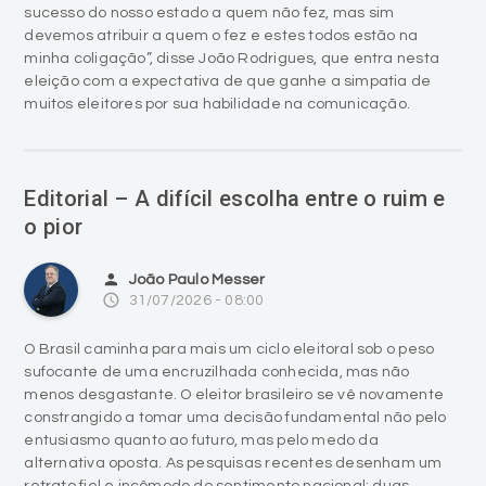
sucesso do nosso estado a quem não fez, mas sim
devemos atribuir a quem o fez e estes todos estão na
minha coligação”, disse João Rodrigues, que entra nesta
eleição com a expectativa de que ganhe a simpatia de
muitos eleitores por sua habilidade na comunicação.
Editorial – A difícil escolha entre o ruim e
o pior
person
João Paulo Messer
access_time
31/07/2026 - 08:00
O Brasil caminha para mais um ciclo eleitoral sob o peso
sufocante de uma encruzilhada conhecida, mas não
menos desgastante. O eleitor brasileiro se vê novamente
constrangido a tomar uma decisão fundamental não pelo
entusiasmo quanto ao futuro, mas pelo medo da
alternativa oposta. As pesquisas recentes desenham um