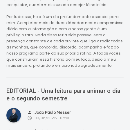
conquistar, quanto mais ousado desejar lá no início.
Por tudo isso, hoje é um dia profundamente especial para
mim. Completar mais de duas décadas neste compromisso
diário com a informação e com a nossa gente é um
privilégio raro. Nada disso teria sido possível sem a
presença constante de cada ouvinte que liga o rádio todas
as manhãs, que concorda, discorda, acompanha e faz do
nosso programa parte da sua própria rotina. A todos vocês
que construíram essa história ao meu lado, deixo o meu
mais sincero, profundo e emocionado agradecimento.
EDITORIAL - Uma leitura para animar o dia
e o segundo semestre
person
João Paulo Messer
access_time
03/08/2026 - 08:00