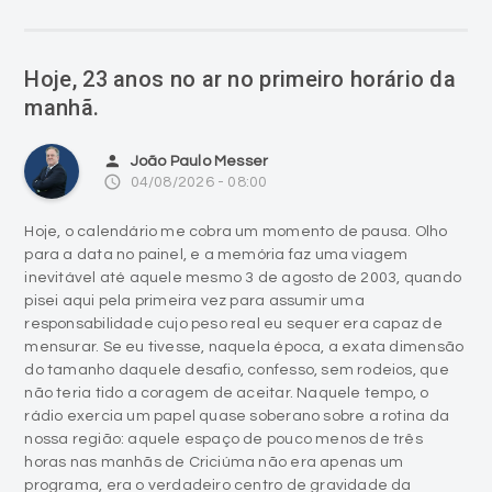
Hoje, 23 anos no ar no primeiro horário da
manhã.
person
João Paulo Messer
access_time
04/08/2026 - 08:00
Hoje, o calendário me cobra um momento de pausa. Olho
para a data no painel, e a memória faz uma viagem
inevitável até aquele mesmo 3 de agosto de 2003, quando
pisei aqui pela primeira vez para assumir uma
responsabilidade cujo peso real eu sequer era capaz de
mensurar. Se eu tivesse, naquela época, a exata dimensão
do tamanho daquele desafio, confesso, sem rodeios, que
não teria tido a coragem de aceitar. Naquele tempo, o
rádio exercia um papel quase soberano sobre a rotina da
nossa região: aquele espaço de pouco menos de três
horas nas manhãs de Criciúma não era apenas um
programa, era o verdadeiro centro de gravidade da