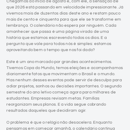
Chegamos ao início de agosto e, com ele, a sensação de
que 2026 está passando em velocidade impressionante. Já
vivemos mais de duzentos dias deste ano e restam pouco
mais de cento e cinquenta para que ele se transforme em
lembrança. O calendário não espera por ninguém. Cada
amanhecer que passa é uma página virada de uma
história que estamos escrevendo todos os dias. E a
pergunta que vale para todos nós é simples: estamos
aproveitando bem o tempo que nos foi dado?
Este é um ano marcado por grandes acontecimentos.
Tivemos Copa do Mundo, temos eleições e acompanhamos
diariamente fatos que movimentam o Brasil e o mundo.
Mas nenhum desses eventos pode servir de desculpa para
adiar projetos, sonhos ou decisões importantes. O segundo
semestre do ano letivo começa agora para milhares de
estudantes. Empresas revisam metas. Famílias
reorganizam seus planos. E a vida segue cobrando
resultados daqueles que decidiram agir.
O problema é que o relógio não desacelera. Enquanto
pensamos em começar amanhã, o calendário continua