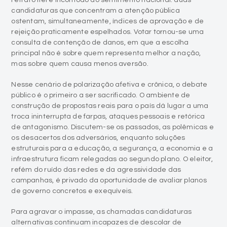
retrato fiel e incômodo do sentimento nacional: duas
candidaturas que concentram a atenção pública
ostentam, simultaneamente, índices de aprovação e de
rejeição praticamente espelhados. Votar tornou-se uma
consulta de contenção de danos, em que a escolha
principal não é sobre quem representa melhor a nação,
mas sobre quem causa menos aversão.
Nesse cenário de polarização afetiva e crônica, o debate
público é o primeiro a ser sacrificado. O ambiente de
construção de propostas reais para o país dá lugar a uma
troca ininterrupta de farpas, ataques pessoais e retórica
de antagonismo. Discutem-se os passados, as polêmicas e
os desacertos dos adversários, enquanto soluções
estruturais para a educação, a segurança, a economia e a
infraestrutura ficam relegadas ao segundo plano. O eleitor,
refém do ruído das redes e da agressividade das
campanhas, é privado da oportunidade de avaliar planos
de governo concretos e exequíveis.
Para agravar o impasse, as chamadas candidaturas
alternativas continuam incapazes de descolar de