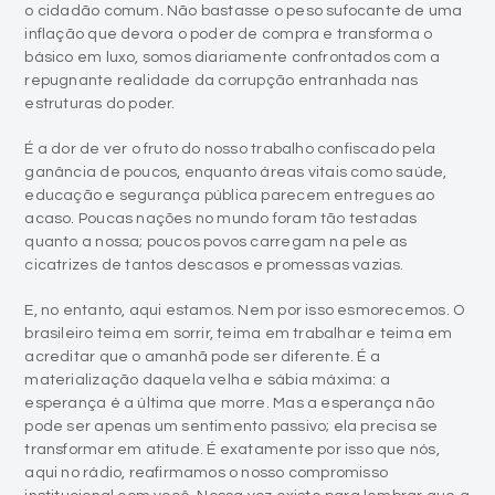
o cidadão comum. Não bastasse o peso sufocante de uma
inflação que devora o poder de compra e transforma o
básico em luxo, somos diariamente confrontados com a
repugnante realidade da corrupção entranhada nas
estruturas do poder.
É a dor de ver o fruto do nosso trabalho confiscado pela
ganância de poucos, enquanto áreas vitais como saúde,
educação e segurança pública parecem entregues ao
acaso. Poucas nações no mundo foram tão testadas
quanto a nossa; poucos povos carregam na pele as
cicatrizes de tantos descasos e promessas vazias.
E, no entanto, aqui estamos. Nem por isso esmorecemos. O
brasileiro teima em sorrir, teima em trabalhar e teima em
acreditar que o amanhã pode ser diferente. É a
materialização daquela velha e sábia máxima: a
esperança é a última que morre. Mas a esperança não
pode ser apenas um sentimento passivo; ela precisa se
transformar em atitude. É exatamente por isso que nós,
aqui no rádio, reafirmamos o nosso compromisso