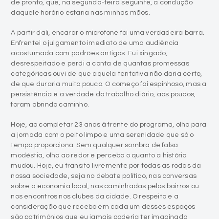
de pronto, que, na segunda-feira seguinte, a condução
daquele horário estaria nas minhas mãos.
A partir dali, encarar o microfone foi uma verdadeira barra.
Enfrentei o julgamento imediato de uma audiência
acostumada com padrões antigos. Fui xingado,
desrespeitado e perdi a conta de quantas promessas
categóricas ouvi de que aquela tentativa não daria certo,
de que duraria muito pouco. O começo foi espinhoso, mas a
persistência e a verdade do trabalho diário, aos poucos,
foram abrindo caminho.
Hoje, ao completar 23 anos à frente do programa, olho para
a jornada com o peito limpo e uma serenidade que só o
tempo proporciona. Sem qualquer sombra de falsa
modéstia, olho ao redor e percebo o quanto a história
mudou. Hoje, eu transito livremente por todas as rodas da
nossa sociedade, seja no debate político, nas conversas
sobre a economia local, nas caminhadas pelos bairros ou
nos encontros nos clubes da cidade. O respeito e a
consideração que recebo em cada um desses espaços
são patrimônios que eu jamais poderia ter imaginado