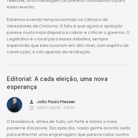
telefone, uma mensagem do prefeito convidando-o para
essa reunião.
Estamos vivendo tempos normais na Câmara de
Vereadores de Criciúma. O fato é que agora a oposição
parece muito mais disposta a cobrar e criticar o governo. O
Legislativo é o local para esses debates, sempre
esperando que eles ocorram em alto nível, com espírito de
construção, e não apenas de retaliação.
Editorial: A cada eleição, uma nova
esperança
person
João Paulo Messer
access_time
28/07/2026 - 08:00
O brasileiro é, antes de tudo, um forte e talvez o mais
paciente dos povos. Dia após dia, nossa gente acorda cedo
para enfrentar uma engrenagem que parece rodar contra