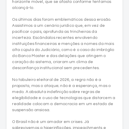
horizonte móvel, que se afasta conforme tentamos
alcançá-lo.
Os últimos dias foram emblemáticos dessa erosão.
Assistimos a um cenário jurídico que, em vez de
pacificar o país, aprofunda as trincheiras da
incerteza. Escândalos recentes envolvendo
instituições financeiras e menções a nomes da mais
alta cúpula do Judiciário, como é o caso do imbróglio
do Banco Master e das delações que atingem o
coração do sistema, criaram um clima de
desconfiança institucional sem precedentes.
No tabuleiro eleitoral de 2026, a regra não é a
proposta, mas o ataque; não é a esperança, mas o
medo. A absoluta indefinição sobre regras de
elegibilidade e o uso de tecnologias que distorcem a
realidade colocam a democracia em um estado de
suspensão ansiosa.
O Brasil não é um amador em crises. Já
sobrevivemos a hiperinflações, impeachments e