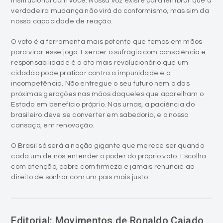
institucional com você. Nossa voz existe para lembrar que a
verdadeira mudança não virá do conformismo, mas sim da
nossa capacidade de reação.
O voto é a ferramenta mais potente que temos em mãos
para virar esse jogo. Exercer o sufrágio com consciência e
responsabilidade é o ato mais revolucionário que um
cidadão pode praticar contra a impunidade e a
incompetência. Não entregue o seu futuro nem o das
próximas gerações nas mãos daqueles que aparelham o
Estado em benefício próprio. Nas urnas, a paciência do
brasileiro deve se converter em sabedoria, e o nosso
cansaço, em renovação.
O Brasil só será a nação gigante que merece ser quando
cada um de nós entender o poder do próprio voto. Escolha
com atenção, cobre com firmeza e jamais renuncie ao
direito de sonhar com um país mais justo.
Editorial: Movimentos de Ronaldo Caiado