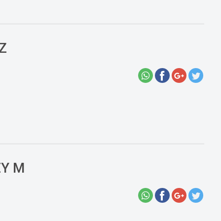
Z
EY M