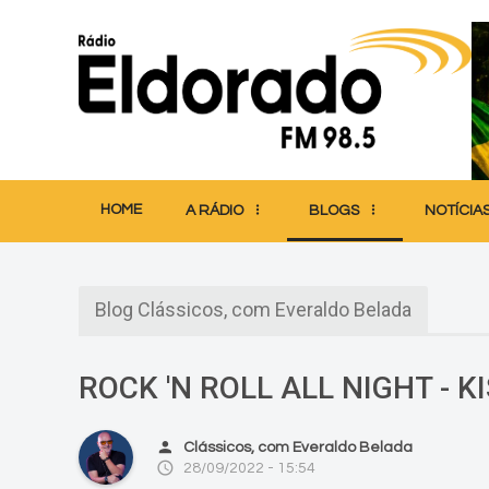
HOME
A RÁDIO
BLOGS
NOTÍCIA
Blog Clássicos, com Everaldo Belada
ROCK 'N ROLL ALL NIGHT - K
person
Clássicos, com Everaldo Belada
access_time
28/09/2022 - 15:54