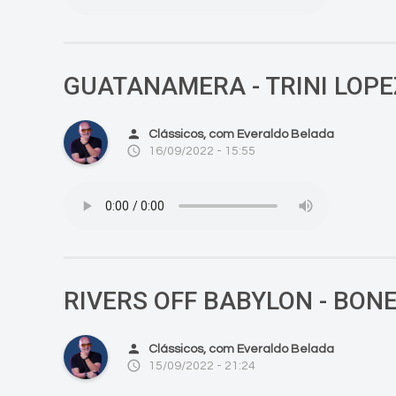
GUATANAMERA - TRINI LOPE
person
Clássicos, com Everaldo Belada
access_time
16/09/2022 - 15:55
RIVERS OFF BABYLON - BON
person
Clássicos, com Everaldo Belada
access_time
15/09/2022 - 21:24