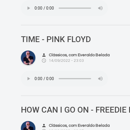
TIME - PINK FLOYD
person
Clássicos, com Everaldo Belada
access_time
14/09/2022 - 23:03
HOW CAN I GO ON - FREEDI
person
Clássicos, com Everaldo Belada