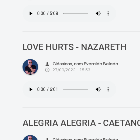
LOVE HURTS - NAZARETH
person
Clássicos, com Everaldo Belada
access_time
27/09/2022 - 15:53
ALEGRIA ALEGRIA - CAETAN
person
Clássicos, com Everaldo Belada