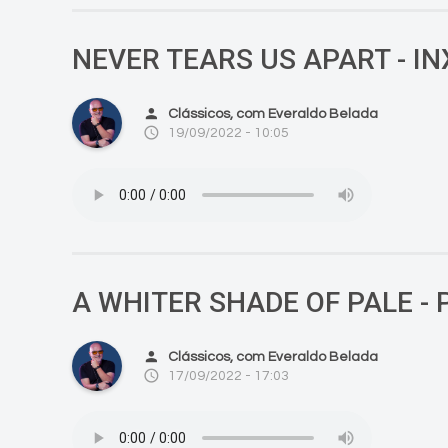
NEVER TEARS US APART - IN
person
Clássicos, com Everaldo Belada
access_time
19/09/2022 - 10:05
A WHITER SHADE OF PALE -
person
Clássicos, com Everaldo Belada
access_time
17/09/2022 - 17:03