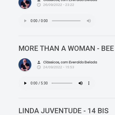
access_time
26/09/2022 - 23:22
MORE THAN A WOMAN - BEE
person
Clássicos, com Everaldo Belada
access_time
24/09/2022 - 15:53
LINDA JUVENTUDE - 14 BIS