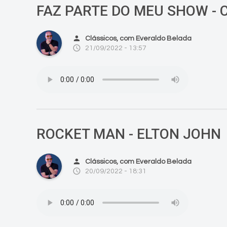
FAZ PARTE DO MEU SHOW -
person
Clássicos, com Everaldo Belada
access_time
21/09/2022 - 13:57
ROCKET MAN - ELTON JOHN
person
Clássicos, com Everaldo Belada
access_time
20/09/2022 - 18:31