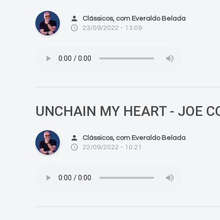
person
Clássicos, com Everaldo Belada
access_time
23/09/2022 - 13:09
UNCHAIN MY HEART - JOE 
person
Clássicos, com Everaldo Belada
access_time
22/09/2022 - 10:21