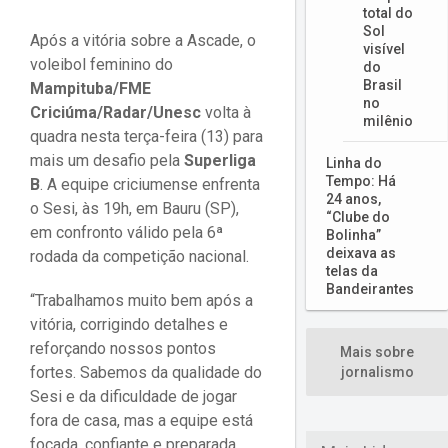
total do
Sol
Após a vitória sobre a Ascade, o
visível
voleibol feminino do
do
Brasil
Mampituba/FME
no
Criciúma/Radar/Unesc
volta à
milênio
quadra nesta terça-feira (13) para
mais um desafio pela
Superliga
Linha do
Tempo: Há
B
. A equipe criciumense enfrenta
24 anos,
o Sesi, às 19h, em Bauru (SP),
“Clube do
em confronto válido pela 6ª
Bolinha”
deixava as
rodada da competição nacional.
telas da
Bandeirantes
“Trabalhamos muito bem após a
vitória, corrigindo detalhes e
reforçando nossos pontos
Mais sobre
fortes. Sabemos da qualidade do
jornalismo
Sesi e da dificuldade de jogar
fora de casa, mas a equipe está
focada, confiante e preparada