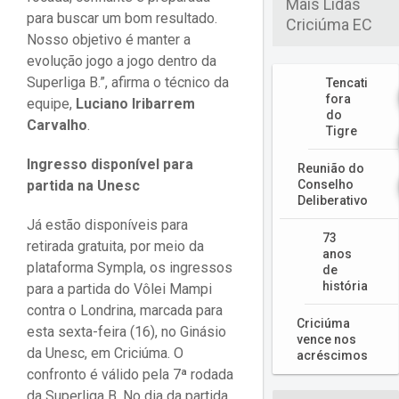
Mais Lidas
para buscar um bom resultado.
Criciúma EC
Nosso objetivo é manter a
evolução jogo a jogo dentro da
Superliga B.”, afirma o técnico da
Tencati
fora
equipe,
Luciano Iribarrem
do
Carvalho
.
Tigre
Ingresso disponível para
Reunião do
partida na Unesc
Conselho
Deliberativo
Já estão disponíveis para
73
retirada gratuita, por meio da
anos
plataforma Sympla, os ingressos
de
história
para a partida do Vôlei Mampi
contra o Londrina, marcada para
Criciúma
esta sexta-feira (16), no Ginásio
vence nos
da Unesc, em Criciúma. O
acréscimos
confronto é válido pela 7ª rodada
da Superliga B. No dia da partida,