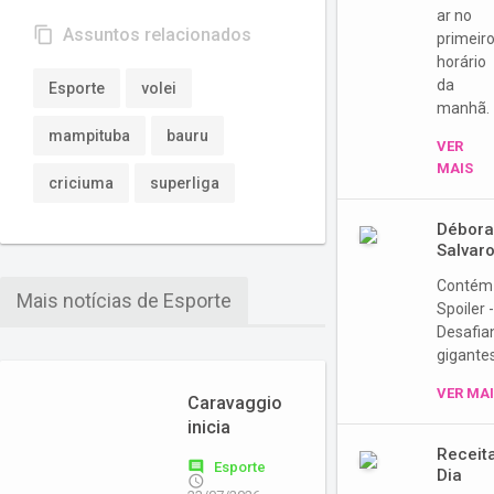
ar no
content_copy
Assuntos relacionados
primeir
horário
da
Esporte
volei
manhã.
mampituba
bauru
VER
MAIS
criciuma
superliga
Débor
Salvar
Contém
Mais notícias de Esporte
Spoiler 
Desafia
gigante
VER MA
Caravaggio
inicia
preparação
Receit
comment
Esporte
para o último
Dia
access_time