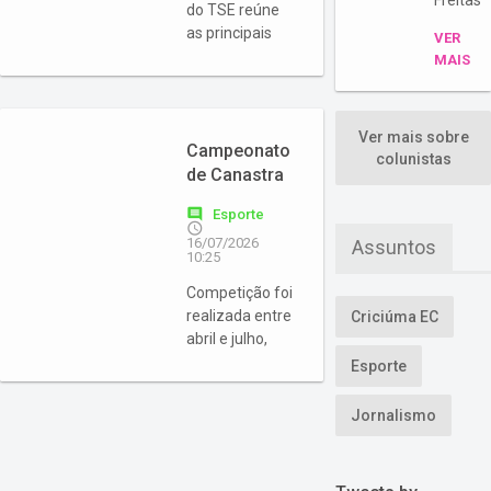
Freitas
do TSE reúne
as principais
VER
datas que
MAIS
conduzirão a
campanha e a
votação das
Ver mais sobre
eleições gerais.
Campeonato
colunistas
de Canastra
Masculina
comment
Esporte
do
access_time
16/07/2026
Assuntos
Mampituba
10:25
reúne 13
Competição foi
duplas e
realizada entre
Criciúma EC
encerra
abril e julho,
edição com
premiou os
91 partidas
Esporte
quatro
disputadas
primeiros
Jornalismo
colocados e
reuniu
participantes