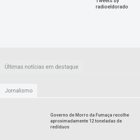
Tweets by
em jantar de
radioeldorado
confraternização
no Camarote
1924.
Últimas notícias em destaque
Jornalismo
Governo de Morro da Fumaça recolhe
aproximadamente 12 toneladas de
redíduos