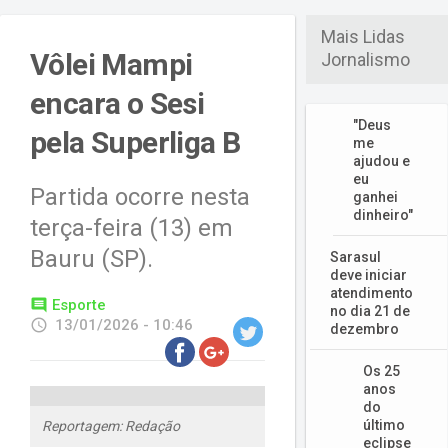
Mais Lidas
Vôlei Mampi
Jornalismo
encara o Sesi
"Deus
pela Superliga B
me
ajudou e
eu
Partida ocorre nesta
ganhei
dinheiro"
terça-feira (13) em
Bauru (SP).
Sarasul
deve iniciar
atendimento
comment
Esporte
no dia 21 de
access_time
13/01/2026 - 10:46
dezembro
Os 25
anos
do
último
Reportagem: Redação
eclipse