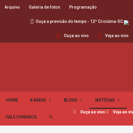
Arquivo
Galeria de fotos
Programação
Ouça a previsão do tempo - 12º Criciúma-SC
Ouça ao vivo
Veja ao vivo
HOME
A RÁDIO
BLOGS
NOTÍCIAS
Ouça ao vivo
Veja ao vi
FALE CONOSCO
search