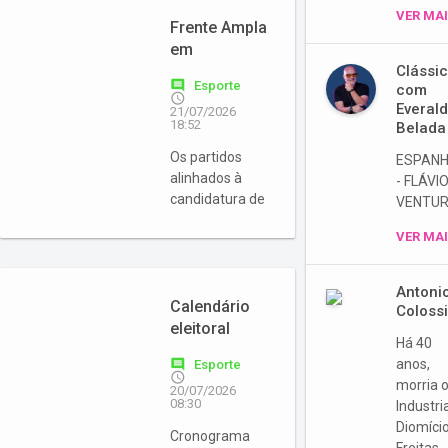
VER MA
Frente Ampla
em
convenção
Clássic
comment
Esporte
com
access_time
Everal
21/07/2026
18:52
Belada
Os partidos
ESPAN
alinhados à
- FLÁVI
candidatura de
VENTUR
Gelson Merísio
VER MA
ao governo do
Estado
oficializam os
Antoni
seus
Calendário
Coloss
candidatos
eleitoral
Há 40
nesta terça-
entra na
comment
anos,
Esporte
feira
fase
access_time
morria 
20/07/2026
decisiva
08:30
Industri
Diomíci
Cronograma