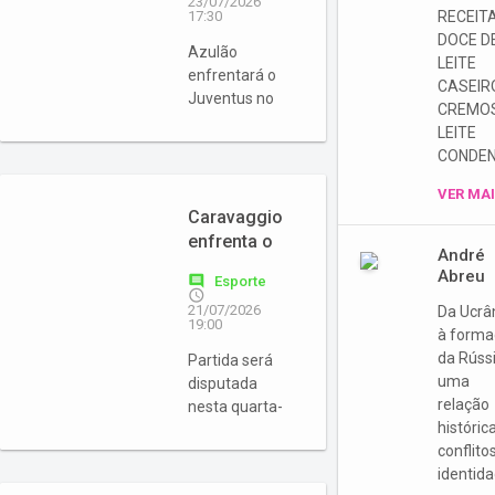
23/07/2026
jogo da
17:30
RECEIT
Série B
DOCE D
Azulão
LEITE
enfrentará o
CASEIR
Juventus no
CREMO
sábado (24),
LEITE
no Estádio da
CONDE
Montanha
VER MA
Caravaggio
enfrenta o
André
Hercílio Luz
Abreu
comment
Esporte
pela Série B
access_time
21/07/2026
Da Ucrâ
do
19:00
à forma
Catarinense
da Rússi
Partida será
uma
disputada
relação
nesta quarta-
históric
feira (22), em
conflito
Tubarão
identid