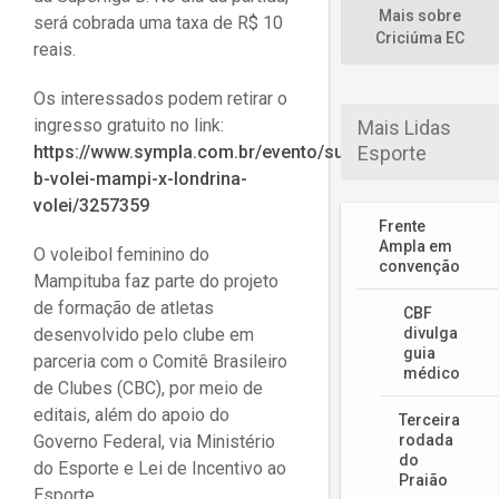
Mais sobre
será cobrada uma taxa de R$ 10
Criciúma EC
reais.
Os interessados podem retirar o
ingresso gratuito no link:
Mais Lidas
https://www.sympla.com.br/evento/superliga-
Esporte
b-volei-mampi-x-londrina-
volei/3257359
Frente
Ampla em
O voleibol feminino do
convenção
Mampituba faz parte do projeto
de formação de atletas
CBF
desenvolvido pelo clube em
divulga
guia
parceria com o Comitê Brasileiro
médico
de Clubes (CBC), por meio de
editais, além do apoio do
Terceira
Governo Federal, via Ministério
rodada
do
do Esporte e Lei de Incentivo ao
Praião
Esporte.