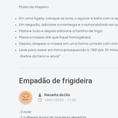
Modo de Preparo
Em uma tigela, coloque os ovos, o açúcar e bata com a aj
Em seguida, adicione a manteiga e o achocolatado em p
Misture tudo e depois adicione a farinha de trigo;
Mexa a massa até que fique homogênea;
Depois, despeje a massa em uma forma untada com ach
Leve para assar em forno preaquecido a 180º por 35 minu
-Retire do forno e sirva!*
Empadão de frigideira
person
Receita do Dia
access_time
19/01/2023 - 11:50
-3 ovos
-2 colheres (sopa) de manteiga derretida