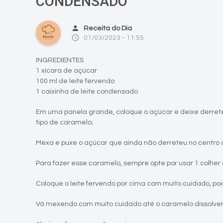
CONDENSADO
person
Receita do Dia
access_time
01/03/2023 - 11:55
INGREDIENTES
1 xícara de açúcar
100 ml de leite fervendo
1 caixinha de leite condensado
Em uma panela grande, coloque o açúcar e deixe derret
tipo de caramelo;
Mexa e puxe o açúcar que ainda não derreteu no centro 
Para fazer esse caramelo, sempre opte por usar 1 colher 
Coloque o leite fervendo por cima com muito cuidado, pois
Vá mexendo com muito cuidado até o caramelo dissolver t