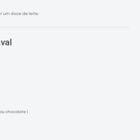
er um doce de leite;
val
u chocolate )