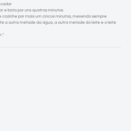
ficador
r e bata por uns quatros minutos
e cozinhe por mais um cincos minutos, mexendo sempre
ente a outra metade da água, a outra metade do leite e o leite
.*