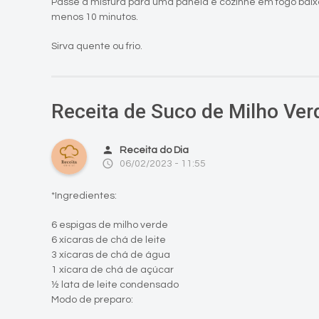
Passe a mistura para uma panela e cozinhe em fogo baix
menos 10 minutos.
Sirva quente ou frio.
Receita de Suco de Milho Ver
person
Receita do Dia
access_time
06/02/2023 - 11:55
*Ingredientes:
6 espigas de milho verde
6 xícaras de chá de leite
3 xícaras de chá de água
1 xícara de chá de açúcar
½ lata de leite condensado
Modo de preparo: