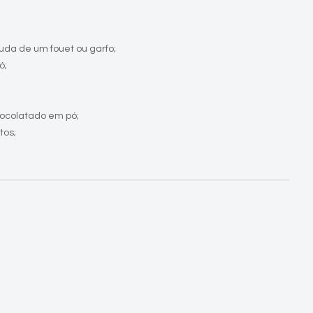
uda de um fouet ou garfo;
ó;
ocolatado em pó;
tos;