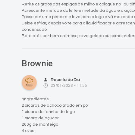
Retire os grãos das espigas de milho e coloque no liquidi
Acrescente metade do leite e metade da água e o açúca
Passe em uma peneira e leve para o fogo e vá mexendo 
Deixe esfriar, depois volte para o liquidificador e acresc
condensado
Bata até ficar bem cremoso, sirva gelado ou como preferir
Brownie
person
Receita do Dia
access_time
23/01/2023 - 11:55
*Ingredientes
2 xícaras de achocolatado em pó
1 xícara de farinha de trigo
1 xícara de açúcar
200g de manteiga
4 ovos