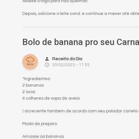
Abaixe o fogo para não queimar;
Depois, adicione o leite cond. e continue a mexer até obt
Bolo de banana pro seu Carna
person
Receita do Dia
access_time
20/02/2023 - 11:55
*Ingredientes
2 bananas
2 ovos
4 colheres de sopa de aveia
( acrecente também de acordo com seu paladar canela o
Modo de preparo
Amasse as bananas