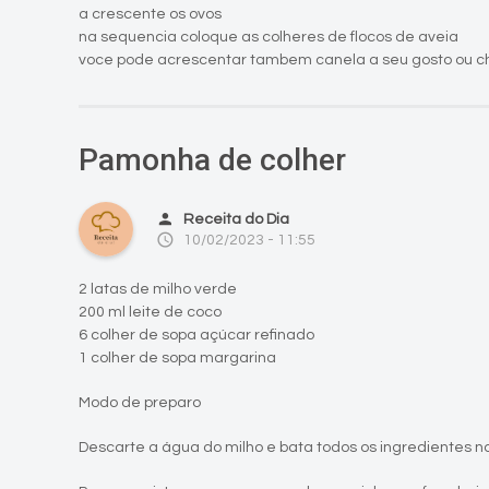
a crescente os ovos
na sequencia coloque as colheres de flocos de aveia
voce pode acrescentar tambem canela a seu gosto ou ch
Pamonha de colher
person
Receita do Dia
access_time
10/02/2023 - 11:55
2 latas de milho verde
200 ml leite de coco
6 colher de sopa açúcar refinado
1 colher de sopa margarina
Modo de preparo
Descarte a água do milho e bata todos os ingredientes no 