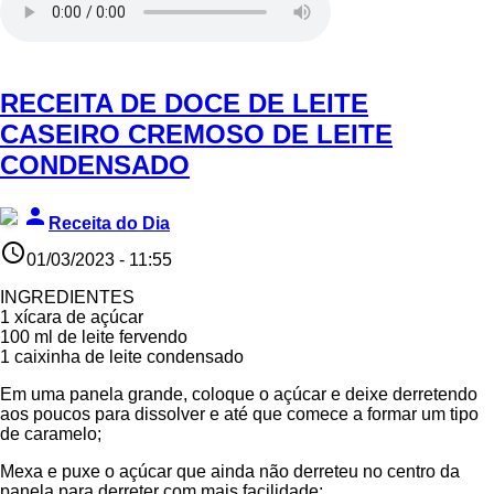
RECEITA DE DOCE DE LEITE
CASEIRO CREMOSO DE LEITE
CONDENSADO
person
Receita do Dia
access_time
01/03/2023 - 11:55
INGREDIENTES
1 xícara de açúcar
100 ml de leite fervendo
1 caixinha de leite condensado
Em uma panela grande, coloque o açúcar e deixe derretendo
aos poucos para dissolver e até que comece a formar um tipo
de caramelo;
Mexa e puxe o açúcar que ainda não derreteu no centro da
panela para derreter com mais facilidade;