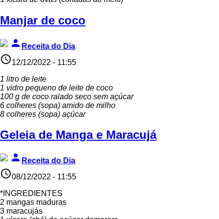
Manjar de coco
person
Receita do Dia
access_time
12/12/2022 - 11:55
1 litro de leite
1 vidro pequeno de leite de coco
100 g de coco ralado seco sem açúcar
6 colheres (sopa) amido de milho
8 colheres (sopa) açúcar
Geleia de Manga e Maracujá
person
Receita do Dia
access_time
08/12/2022 - 11:55
*INGREDIENTES
2 mangas maduras
3 maracujás