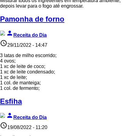
Misturar todos os ingretientes em temperatura ambiente,
depois levar para o fogo até engrossar.
Pamonha de forno
person
Receita do Dia
access_time
29/11/2022 - 14:47
3 latas de milho escorrido;
4 ovos;
1 xc de leite de coco;
1 xc de leite condensado;
1 xc de leite;
1 col. de manteiga;
1 col. de fermento;
Esfiha
person
Receita do Dia
access_time
19/08/2022 - 11:20