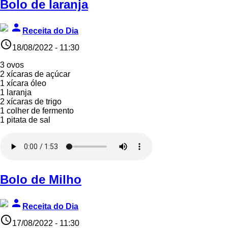
Bolo de laranja
person
Receita do Dia
access_time
18/08/2022 - 11:30
3 ovos
2 xícaras de açúcar
1 xícara óleo
1 laranja
2 xícaras de trigo
1 colher de fermento
1 pitata de sal
Bolo de Milho
person
Receita do Dia
access_time
17/08/2022 - 11:30