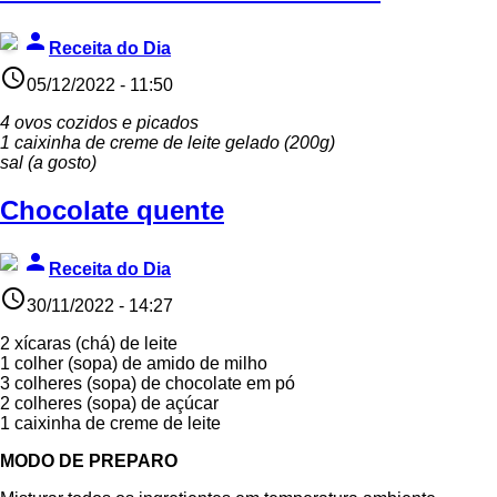
person
Receita do Dia
access_time
05/12/2022 - 11:50
4 ovos cozidos e picados
1 caixinha de creme de leite gelado (200g)
sal (a gosto)
Chocolate quente
person
Receita do Dia
access_time
30/11/2022 - 14:27
2 xícaras (chá) de leite
1 colher (sopa) de amido de milho
3 colheres (sopa) de chocolate em pó
2 colheres (sopa) de açúcar
1 caixinha de creme de leite
MODO DE PREPARO