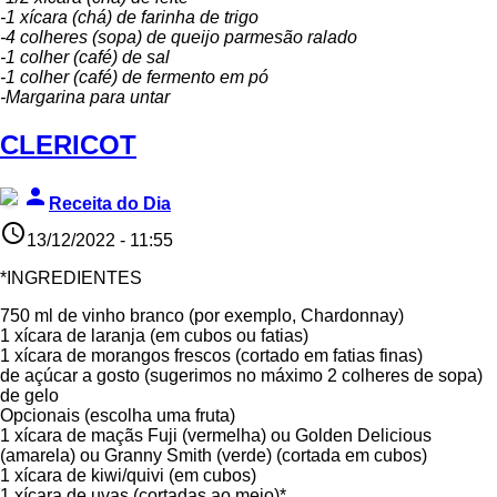
-1 xícara (chá) de farinha de trigo
-4 colheres (sopa) de queijo parmesão ralado
-1 colher (café) de sal
-1 colher (café) de fermento em pó
-Margarina para untar
CLERICOT
person
Receita do Dia
access_time
13/12/2022 - 11:55
*INGREDIENTES
750 ml de vinho branco (por exemplo, Chardonnay)
1 xícara de laranja (em cubos ou fatias)
1 xícara de morangos frescos (cortado em fatias finas)
de açúcar a gosto (sugerimos no máximo 2 colheres de sopa)
de gelo
Opcionais (escolha uma fruta)
1 xícara de maçãs Fuji (vermelha) ou Golden Delicious
(amarela) ou Granny Smith (verde) (cortada em cubos)
1 xícara de kiwi/quivi (em cubos)
1 xícara de uvas (cortadas ao meio)*