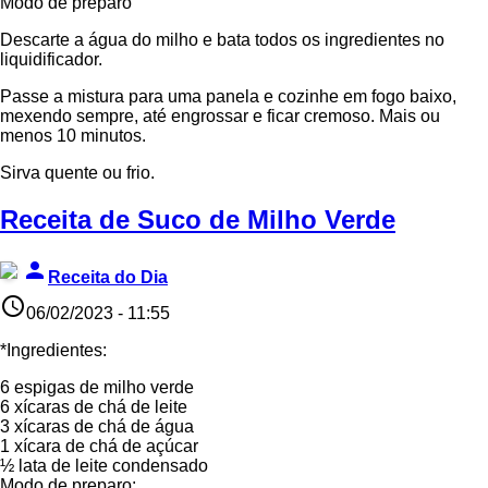
Modo de preparo
Descarte a água do milho e bata todos os ingredientes no
liquidificador.
Passe a mistura para uma panela e cozinhe em fogo baixo,
mexendo sempre, até engrossar e ficar cremoso. Mais ou
menos 10 minutos.
Sirva quente ou frio.
Receita de Suco de Milho Verde
person
Receita do Dia
access_time
06/02/2023 - 11:55
*Ingredientes:
6 espigas de milho verde
6 xícaras de chá de leite
3 xícaras de chá de água
1 xícara de chá de açúcar
½ lata de leite condensado
Modo de preparo: