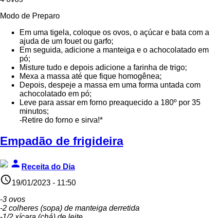
Modo de Preparo
Em uma tigela, coloque os ovos, o açúcar e bata com a
ajuda de um fouet ou garfo;
Em seguida, adicione a manteiga e o achocolatado em
pó;
Misture tudo e depois adicione a farinha de trigo;
Mexa a massa até que fique homogênea;
Depois, despeje a massa em uma forma untada com
achocolatado em pó;
Leve para assar em forno preaquecido a 180º por 35
minutos;
-Retire do forno e sirva!*
Empadão de frigideira
person
Receita do Dia
access_time
19/01/2023 - 11:50
-3 ovos
-2 colheres (sopa) de manteiga derretida
-1/2 xícara (chá) de leite