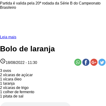
Partida é valida pela 20ª rodada da Série B do Campeonato
Brasileiro
Leia mais
Bolo de laranja
access_time
18/08/2022 - 11:30
3 ovos
2 xícaras de açúcar
1 xícara óleo
1 laranja
2 xícaras de trigo
1 colher de fermento
1 pitata de sal