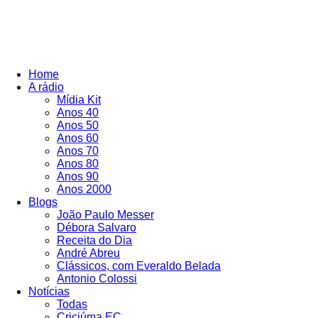
Home
A rádio
Mídia Kit
Anos 40
Anos 50
Anos 60
Anos 70
Anos 80
Anos 90
Anos 2000
Blogs
João Paulo Messer
Débora Salvaro
Receita do Dia
André Abreu
Clássicos, com Everaldo Belada
Antonio Colossi
Notícias
Todas
Criciúma EC