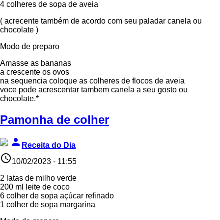
4 colheres de sopa de aveia
( acrecente também de acordo com seu paladar canela ou
chocolate )
Modo de preparo
Amasse as bananas
a crescente os ovos
na sequencia coloque as colheres de flocos de aveia
voce pode acrescentar tambem canela a seu gosto ou
chocolate.*
Pamonha de colher
person
Receita do Dia
access_time
10/02/2023 - 11:55
2 latas de milho verde
200 ml leite de coco
6 colher de sopa açúcar refinado
1 colher de sopa margarina