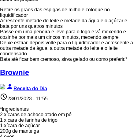
Retire os grãos das espigas de milho e coloque no
liquidificador
Acrescente metade do leite e metade da água e o açúcar e
bata por uns quatros minutos
Passe em uma peneira e leve para o fogo e vá mexendo e
cozinhe por mais um cincos minutos, mexendo sempre
Deixe esfriar, depois volte para o liquidificador e acrescente a
outra metade da água, a outra metade do leite e o leite
condensado
Bata até ficar bem cremoso, sirva gelado ou como preferir.*
Brownie
person
Receita do Dia
access_time
23/01/2023 - 11:55
*Ingredientes
2 xícaras de achocolatado em pó
1 xícara de farinha de trigo
1 xícara de açúcar
200g de manteiga
4 ovos