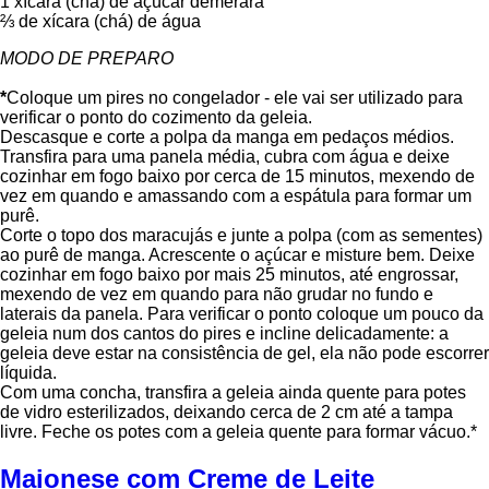
1 xícara (chá) de açúcar demerara
⅔ de xícara (chá) de água
MODO DE PREPARO
*
Coloque um pires no congelador - ele vai ser utilizado para
verificar o ponto do cozimento da geleia.
Descasque e corte a polpa da manga em pedaços médios.
Transfira para uma panela média, cubra com água e deixe
cozinhar em fogo baixo por cerca de 15 minutos, mexendo de
vez em quando e amassando com a espátula para formar um
purê.
Corte o topo dos maracujás e junte a polpa (com as sementes)
ao purê de manga. Acrescente o açúcar e misture bem. Deixe
cozinhar em fogo baixo por mais 25 minutos, até engrossar,
mexendo de vez em quando para não grudar no fundo e
laterais da panela. Para verificar o ponto coloque um pouco da
geleia num dos cantos do pires e incline delicadamente: a
geleia deve estar na consistência de gel, ela não pode escorrer
líquida.
Com uma concha, transfira a geleia ainda quente para potes
de vidro esterilizados, deixando cerca de 2 cm até a tampa
livre. Feche os potes com a geleia quente para formar vácuo.*
Maionese com Creme de Leite