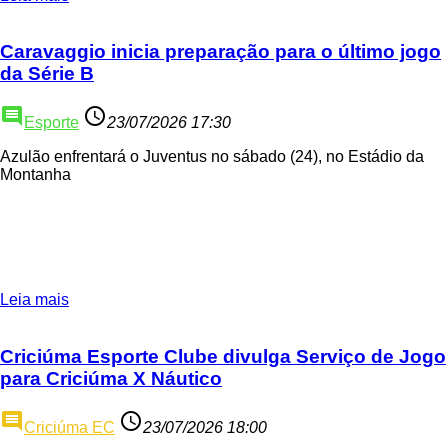
Caravaggio inicia preparação para o último jogo
da Série B
comment
access_time
Esporte
23/07/2026 17:30
Azulão enfrentará o Juventus no sábado (24), no Estádio da
Montanha
Leia mais
Criciúma Esporte Clube divulga Serviço de Jogo
para Criciúma X Náutico
comment
access_time
Criciúma EC
23/07/2026 18:00