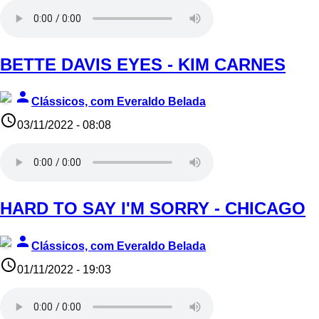
BETTE DAVIS EYES - KIM CARNES
person
Clássicos, com Everaldo Belada
access_time
03/11/2022 - 08:08
HARD TO SAY I'M SORRY - CHICAGO
person
Clássicos, com Everaldo Belada
access_time
01/11/2022 - 19:03