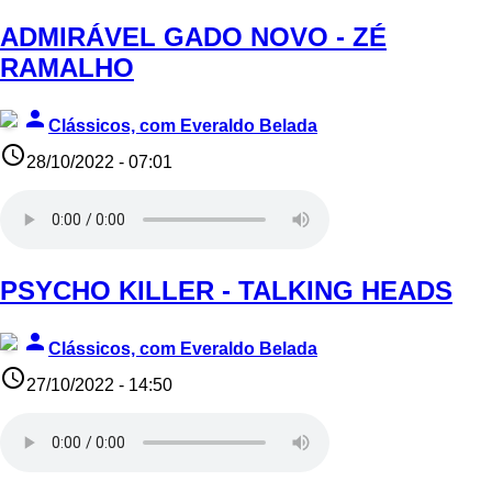
ADMIRÁVEL GADO NOVO - ZÉ
RAMALHO
person
Clássicos, com Everaldo Belada
access_time
28/10/2022 - 07:01
PSYCHO KILLER - TALKING HEADS
person
Clássicos, com Everaldo Belada
access_time
27/10/2022 - 14:50