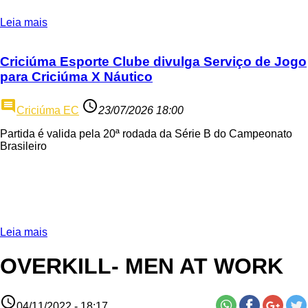
Leia mais
Criciúma Esporte Clube divulga Serviço de Jogo
para Criciúma X Náutico
comment
access_time
Criciúma EC
23/07/2026 18:00
Partida é valida pela 20ª rodada da Série B do Campeonato
Brasileiro
Leia mais
OVERKILL- MEN AT WORK
access_time
04/11/2022 - 18:17