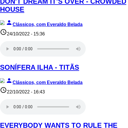
DON'T DREAM IT'S OVER - CROWDED
HOUSE
person
Clássicos, com Everaldo Belada
access_time
24/10/2022 - 15:36
SONÍFERA ILHA - TITÃS
person
Clássicos, com Everaldo Belada
access_time
22/10/2022 - 16:43
EVERYBODY WANTS TO RULE THE