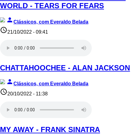
WORLD - TEARS FOR FEARS
person
Clássicos, com Everaldo Belada
access_time
21/10/2022 - 09:41
CHATTAHOOCHEE - ALAN JACKSON
person
Clássicos, com Everaldo Belada
access_time
20/10/2022 - 11:38
MY AWAY - FRANK SINATRA