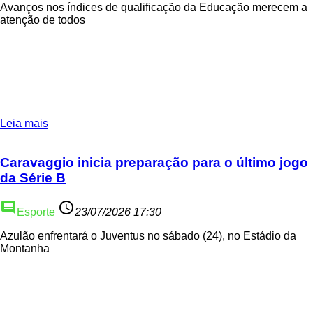
Avanços nos índices de qualificação da Educação merecem a
atenção de todos
Leia mais
Caravaggio inicia preparação para o último jogo
da Série B
comment
access_time
Esporte
23/07/2026 17:30
Azulão enfrentará o Juventus no sábado (24), no Estádio da
Montanha