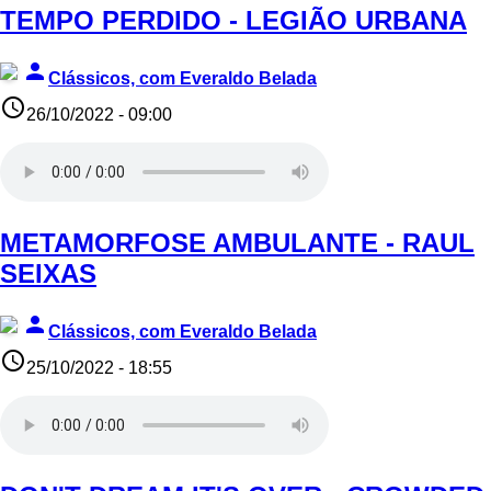
TEMPO PERDIDO - LEGIÃO URBANA
person
Clássicos, com Everaldo Belada
access_time
26/10/2022 - 09:00
METAMORFOSE AMBULANTE - RAUL
SEIXAS
person
Clássicos, com Everaldo Belada
access_time
25/10/2022 - 18:55