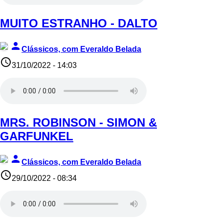
MUITO ESTRANHO - DALTO
person
Clássicos, com Everaldo Belada
access_time
31/10/2022 - 14:03
MRS. ROBINSON - SIMON &
GARFUNKEL
person
Clássicos, com Everaldo Belada
access_time
29/10/2022 - 08:34