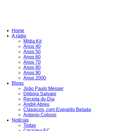
Home
A rádio
Mídia Kit
Anos 40
Anos 50
Anos 60
Anos 70
Anos 80
Anos 90
Anos 2000
Blogs
João Paulo Messer
Débora Salvaro
Receita do Dia
André Abreu
Clássicos, com Everaldo Belada
Antonio Colossi
Notícias
Todas
Criciúma EC