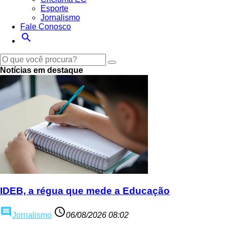
Esporte
Jornalismo
Fale Conosco
search
Notícias em destaque
IDEB, a régua que mede a Educação
comment
access_time
Jornalismo
06/08/2026 08:02