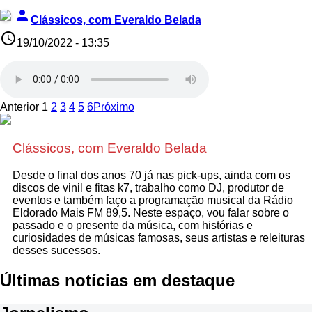
person
Clássicos, com Everaldo Belada
access_time
19/10/2022 - 13:35
Anterior
1
2
3
4
5
6
Próximo
Clássicos, com Everaldo Belada
Desde o final dos anos 70 já nas pick-ups, ainda com os
discos de vinil e fitas k7, trabalho como DJ, produtor de
eventos e também faço a programação musical da Rádio
Eldorado Mais FM 89,5. Neste espaço, vou falar sobre o
passado e o presente da música, com histórias e
curiosidades de músicas famosas, seus artistas e releituras
desses sucessos.
Últimas notícias em destaque