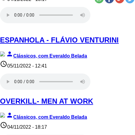
ESPANHOLA - FLÁVIO VENTURINI
person
Clássicos, com Everaldo Belada
access_time
05/11/2022 - 12:41
OVERKILL- MEN AT WORK
person
Clássicos, com Everaldo Belada
access_time
04/11/2022 - 18:17